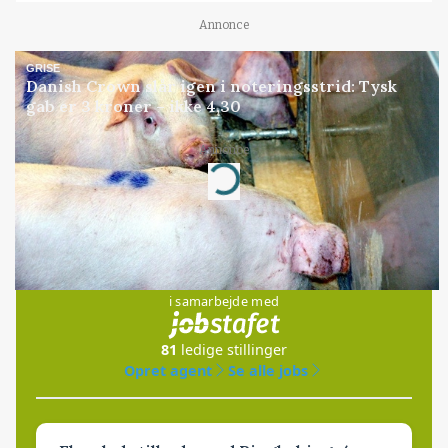
Annonce
GRISE
Danish Crown slår igen i noteringsstrid: Tysk
gab er 3 kroner – ikke 4,30
Annonce
Loading...
Jobs
i samarbejde med
81
ledige stillinger
Opret agent
Se alle jobs