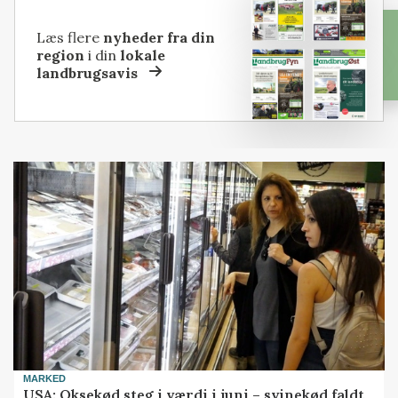
Læs flere
nyheder fra din
region
i din
lokale
landbrugsavis
MARKED
USA: Oksekød steg i værdi i juni – svinekød faldt