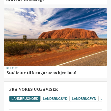
KULTUR
Studietur til kænguruens hjemland
FRA VORES UGEAVISER
LANDBRUGNORD
LANDBRUGSYD
LANDBRUGFYN
LAND