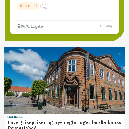
Klimastald
9670, Løgstør
03. aug.
BUSINESS
Lave grisepriser og nye regler øger landbobanks
forsigtighed