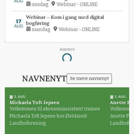
AUG
onsdag
Webinar - ONLINE
Webinar – Kom i gang med digital
17
bogføring
AUG
mandag
Webinar - ONLINE
Annonce
Loading...
NAVNENYT
Se mere navnenyt
3. AUG.
3. AUG.
Michaela Toft Jepsen
Anette Pl
Velkommen til økonomiassistent trainee
Velkommen 
Michaela Toft Jepsen hos Østdansk
Anette Pl
Landboforening
Landbofor