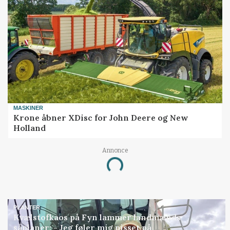
MASKINER
Krone åbner XDisc for John Deere og New
Holland
Annonce
Loading...
PLANTER
Kvælstofkaos på Fyn lammer landmænds
såplaner: - Jeg føler mig pisset på