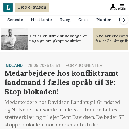
Læs e-avisen
LOGIN
MENU
Seneste
Mest læste
Kvæg
Grise
Planter
Mask
Det er en uskik at udlægge et
Nye aktierekorde
røgslør om økoproduktion
fra et 24-årigt f
INDLAND
28-05-2026 06:51
FOR ABONNENTER
Medarbejdere hos konfliktramt
landmand i fælles opråb til 3F:
Stop blokaden!
Medarbejdere hos Davidsen Landbrug i Grindsted
og Nr. Nebel har samlet underskrifter i en fælles
støtteerklæring til ejer Kent Davidsen. De beder 3F
stoppe blokaden mod deres »fantastiske