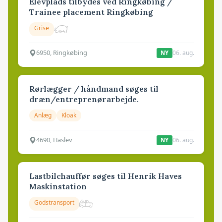
Elevplads tilbydes ved Ringkøbing /
Trainee placement Ringkøbing
Grise
6950, Ringkøbing
06. aug.
NY
Rørlægger / håndmand søges til
dræn/entreprenørarbejde.
Anlæg
Kloak
4690, Haslev
06. aug.
NY
Lastbilchauffør søges til Henrik Haves
Maskinstation
Godstransport