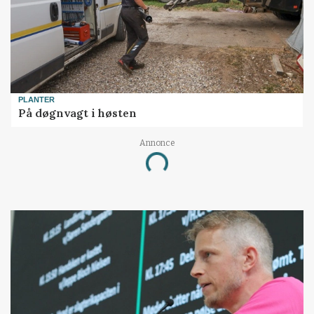
PLANTER
På døgnvagt i høsten
Annonce
Loading...