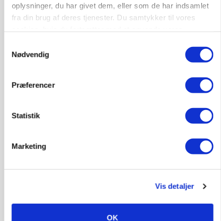
MASKINER
oplysninger, du har givet dem, eller som de har indsamlet
Forserie til selvkørende skårlægger afprøves i år
fra din brug af deres tjenester. Du samtykker til vores
cookies, hvis du fortsætter med at anvende vores
Annonce
hjemmeside.
Samtykkevalg
ARRANGEMENT
Nødvendig
Markvandring sætter fokus på elefantgræs
Annonce
Præferencer
Loading...
Statistik
Marketing
Vis detaljer
OK