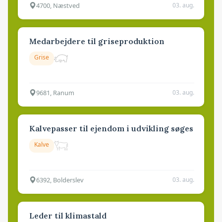
4700, Næstved
03. aug.
Medarbejdere til griseproduktion
Grise
9681, Ranum
03. aug.
Kalvepasser til ejendom i udvikling søges
Kalve
6392, Bolderslev
03. aug.
Leder til klimastald