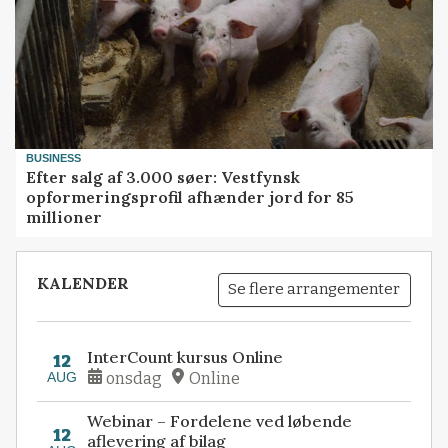
BUSINESS
Efter salg af 3.000 søer: Vestfynsk
opformeringsprofil afhænder jord for 85
millioner
KALENDER
Se flere arrangementer
InterCount kursus Online
12
AUG
onsdag
Online
Webinar – Fordelene ved løbende
12
aflevering af bilag