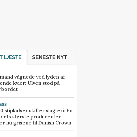
T LÆSTE
SENESTE NYT
mand vågnede ved lyden af
ende kvier: Ulven stod på
rbordet
ESS
0 stipladser skifter slagteri: En
ndets største producenter
r nu grisene til Danish Crown