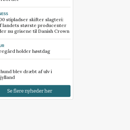
NESS
00 stipladser skifter slagteri:
f landets største producenter
er nu grisene til Danish Crown
UR
regård holder høstdag
e hund blev dræbt af ulv i
jylland
Se flere nyheder her