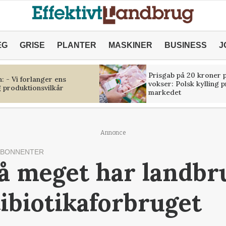
ÆG
GRISE
PLANTER
MASKINER
BUSINESS
J
Prisgab på 20 kroner p
 - Vi forlanger ens
vokser: Polsk kylling 
 produktionsvilkår
markedet
Annonce
ABONNENTER
 Så meget har landbr
ibiotikaforbruget