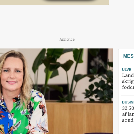
Annonce
MES
ULVE
Land
skrig
fode
BUSIN
32.50
af la
sende