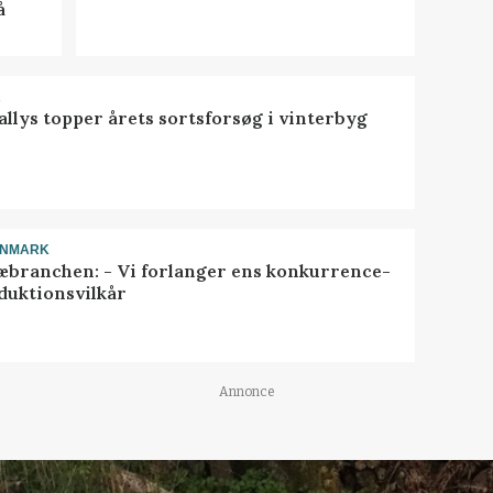
å
R
llys topper årets sortsforsøg i vinterbyg
ANMARK
æbranchen: - Vi forlanger ens konkurrence-
duktionsvilkår
Annonce