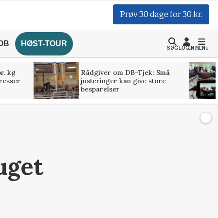
Prøv 30 dage for 30 kr.
OB
HØST-TOUR
SØG
LOGIN
MENU
r. kg
Rådgiver om DB-Tjek: Små
presser
justeringer kan give store
besparelser
uget