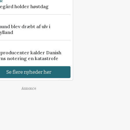
UR
egård holder høstdag
 hund blev dræbt af ulv i
ylland
eproducenter kalder Danish
ns notering en katastrofe
Se flere nyheder her
Annonce