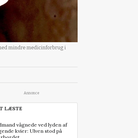
 med mindre medicinforbrug i
Annonce
T LÆSTE
dmand vågnede ved lyden af
gende kvier: Ulven stod på
erbordet