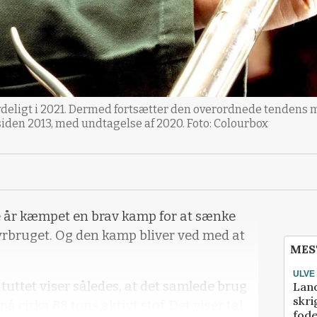
etydeligt i 2021. Dermed fortsætter den overordnede tendens
siden 2013, med undtagelse af 2020. Foto: Colourbox
 år kæmpet en brav kamp for at sænke
yrbruget. Og den kamp bliver ved med at
MES
ULVE
tuttet viser således, at det samlede brug
Lan
skri
 på cirka 88 tons aktivt stof. Det viser tal
fod