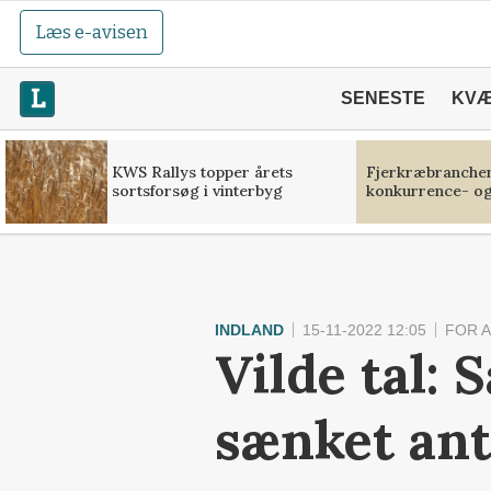
Læs e-avisen
SENESTE
KV
KWS Rallys topper årets
Fjerkræbranchen:
sortsforsøg i vinterbyg
konkurrence- og
INDLAND
15-11-2022 12:05
FOR 
Vilde tal:
sænket ant