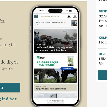
 som Fødevarestyrelsen tog i brug i juni
egnes mængden af antibiotika på en lidt
BUSI
32.5
En a
fra
send
er
KULT
Her
gang til
ULVE
Lill
yde dig et
Vest
age for
kr
 ind her