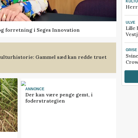
KULT
Herr
ULVE
Lille
og forretning i Seges Innovation
Vestj
GRISE
Svin
ulturhistorie: Gammel sæd kan redde truet
Crow
ANNONCE
Der kan være penge gemt, i
foderstrategien