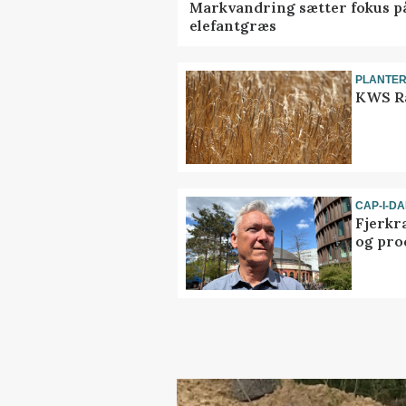
Markvandring sætter fokus p
elefantgræs
PLANTE
KWS Ra
CAP-I-D
Fjerkr
og pro