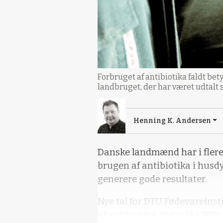
Forbruget af antibiotika faldt b
landbruget, der har været udtalt 
Henning K. Andersen
Danske landmænd har i flere
brugen af antibiotika i husd
generere gode resultater.
Nye tal for DTU Fødevareinsti
af antibiotika til dyr lå i 2021