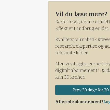
fra den nye VetStat database,
2021. I den nye database ber
Vil du læse mere?
anden måde end tidligere.
Kære læser, denne artikel 
Effektivt Landbrug er låst.
Kvalitetsjournalistik kræv
research, ekspertise og ad
relevante kilder.
Men vi vil rigtig gerne tilb
digitalt abonnement i 30 d
kun 30 kroner.
Prøv 30 dage for 30 
Allerede abonnement?
Log