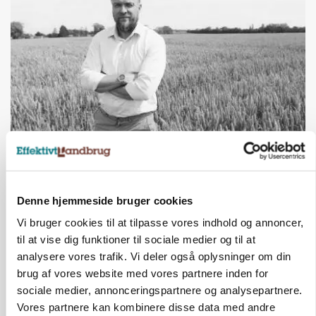
LEDER
Det er en uskik at udlægge et røgslør om
økoproduktion
Denne hjemmeside bruger cookies
Annonce
Vi bruger cookies til at tilpasse vores indhold og annoncer,
BUSINESS
til at vise dig funktioner til sociale medier og til at
Fra mark til mur: Byggeriet kan åbne nyt
analysere vores trafik. Vi deler også oplysninger om din
marked for biokul
brug af vores website med vores partnere inden for
Loading...
sociale medier, annonceringspartnere og analysepartnere.
Annonce
Vores partnere kan kombinere disse data med andre