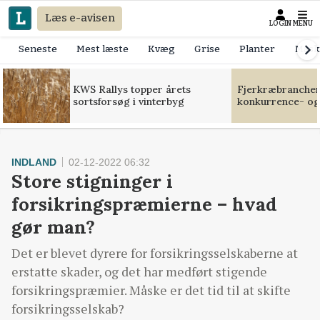
Læs e-avisen
LOGIN
MENU
Seneste
Mest læste
Kvæg
Grise
Planter
Mask
KWS Rallys topper årets
Fjerkræbranchen:
sortsforsøg i vinterbyg
konkurrence- og
INDLAND
02-12-2022 06:32
Store stigninger i
forsikringspræmierne – hvad
gør man?
Det er blevet dyrere for forsikringsselskaberne at
erstatte skader, og det har medført stigende
forsikringspræmier. Måske er det tid til at skifte
forsikringsselskab?