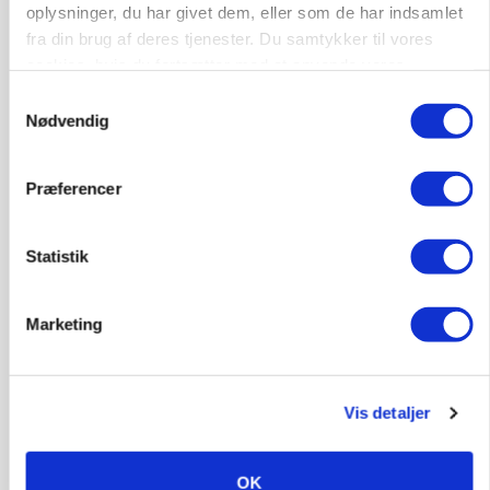
oplysninger, du har givet dem, eller som de har indsamlet
fra din brug af deres tjenester. Du samtykker til vores
cookies, hvis du fortsætter med at anvende vores
Jobs
hjemmeside.
Samtykkevalg
Nødvendig
i samarbejde med
76
ledige stillinger
Præferencer
Opret agent
Se alle jobs
Statistik
Elevplads tilbydes ved Ringkøbing /
Trainee placement Ringkøbing
Marketing
Grise
6950, Ringkøbing
06. aug.
NY
Vis detaljer
Rørlægger / håndmand søges til
OK