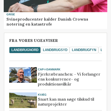
GRISE
Svineproducenter kalder Danish Crowns
notering en katastrofe
FRA VORES UGEAVISER
LANDBRUGNORD
LANDBRUGSYD
LANDBRUGFYN
LAND
CAP-I-DANMARK
Fjerkræbranchen: - Vi forlanger
ens konkurrence- og
produktionsvilkår
KVÆG
Snart kan man søge tilskud til
naturprojekter