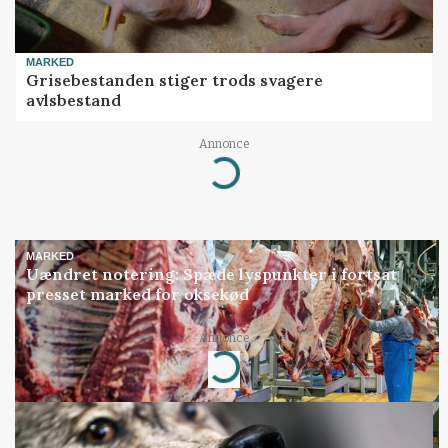
MARKED
Grisebestanden stiger trods svagere
avlsbestand
Annonce
Loading...
MARKED
Uændret notering: Spæde lyspunkter i fortsat
presset marked for oksekød
Annonce
Loading...