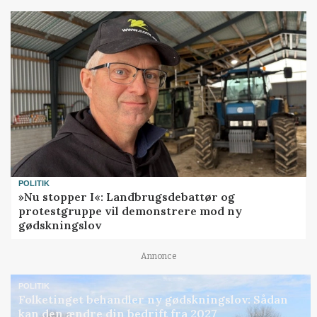
POLITIK
»Nu stopper I«: Landbrugsdebattør og
protestgruppe vil demonstrere mod ny
gødskningslov
Annonce
POLITIK
Folketinget behandler ny gødskningslov: Sådan
kan den ændre din bedrift fra 2027