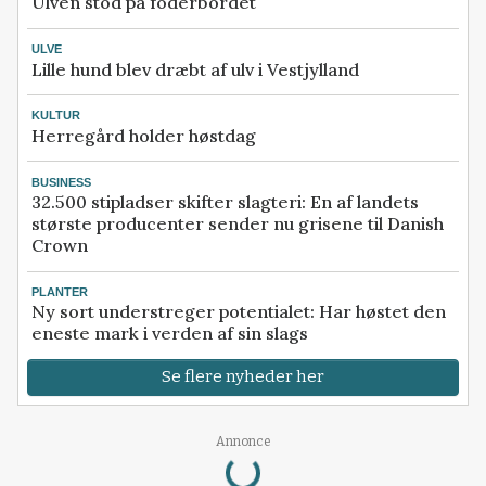
Ulven stod på foderbordet
ULVE
Lille hund blev dræbt af ulv i Vestjylland
KULTUR
Herregård holder høstdag
BUSINESS
32.500 stipladser skifter slagteri: En af landets
største producenter sender nu grisene til Danish
Crown
PLANTER
Ny sort understreger potentialet: Har høstet den
eneste mark i verden af sin slags
Se flere nyheder her
Loading...
Annonce