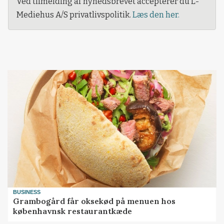
Ved tilmelding af nyhedsbrevet accepterer du L-
Mediehus A/S privatlivspolitik.
Læs den her.
BUSINESS
Grambogård får oksekød på menuen hos
københavnsk restaurantkæde