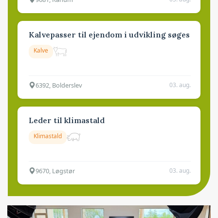
Kalvepasser til ejendom i udvikling søges
Kalve
6392, Bolderslev
03. aug.
Leder til klimastald
Klimastald
9670, Løgstør
03. aug.