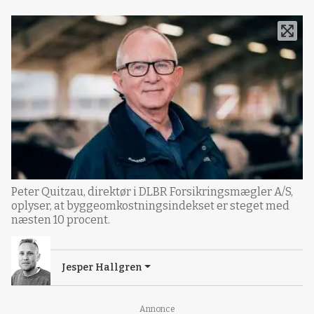
Peter Quitzau, direktør i DLBR Forsikringsmægler A/S,
oplyser, at byggeomkostningsindekset er steget med
næsten 10 procent.
Jesper Hallgren
Annonce