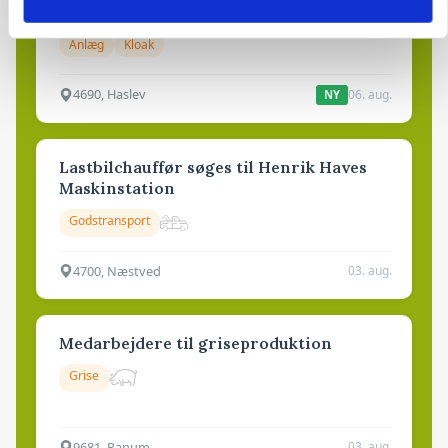
dræn/entreprenørarbejde.
Anlæg
Kloak
4690, Haslev
06. aug.
NY
Lastbilchauffør søges til Henrik Haves
Maskinstation
Godstransport
4700, Næstved
03. aug.
Medarbejdere til griseproduktion
Grise
9681, Ranum
03. aug.