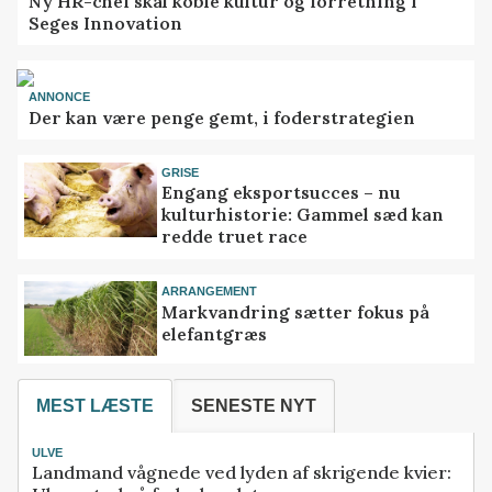
Ny HR-chef skal koble kultur og forretning i
Seges Innovation
ANNONCE
Der kan være penge gemt, i foderstrategien
GRISE
Engang eksportsucces – nu
kulturhistorie: Gammel sæd kan
redde truet race
ARRANGEMENT
Markvandring sætter fokus på
elefantgræs
MEST LÆSTE
SENESTE NYT
ULVE
Landmand vågnede ved lyden af skrigende kvier: