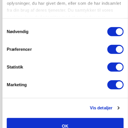
Kalve
oplysninger, du har givet dem, eller som de har indsamlet
fra din brug af deres tjenester. Du samtykker til vores
cookies, hvis du fortsætter med at anvende vores
6392, Bolderslev
03. aug.
hjemmeside.
Samtykkevalg
Nødvendig
Leder til klimastald
Præferencer
Klimastald
Statistik
9670, Løgstør
03. aug.
Marketing
Vis detaljer
OK