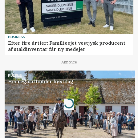
BUSINESS
Efter fire årtier: Familieejet vestjysk producent
af staldinventar får ny medejer
Annonce
KULTUR
Herregård holder høstdag
Loading...
Annonce
Jobs