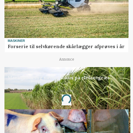
MASKINER
Forserie til selvkørende skårlægger afprøves i år
Annonce
ARRANGEMENT
Markvandring sætter fokus på elefantgræs
Annonce
Loading...