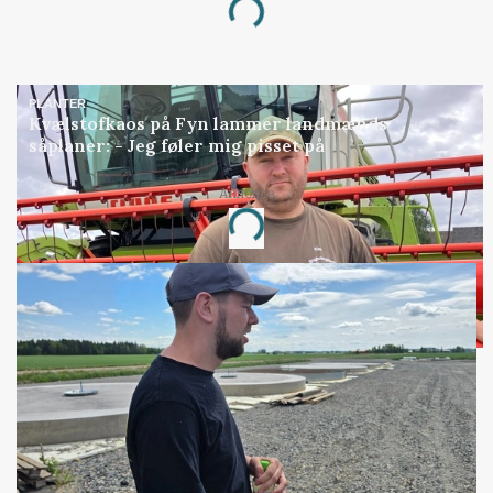
Loading...
PLANTER
Kvælstofkaos på Fyn lammer landmænds
såplaner: - Jeg føler mig pisset på
Annonce
Loading...