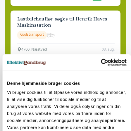
Lastbilchauffør søges til Henrik Haves
Maskinstation
Godstransport
4700, Næstved
03. aug.
Medarbejdere til griseproduktion
Grise
Denne hjemmeside bruger cookies
Vi bruger cookies til at tilpasse vores indhold og annoncer,
til at vise dig funktioner til sociale medier og til at
9681, Ranum
03. aug.
analysere vores trafik. Vi deler også oplysninger om din
brug af vores website med vores partnere inden for
sociale medier, annonceringspartnere og analysepartnere.
Kalvepasser til ejendom i udvikling søges
Vores partnere kan kombinere disse data med andre