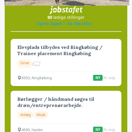
i samarbejde med
80
ledige stillinger
Opret agent
Se alle jobs
Elevplads tilbydes ved Ringkøbing /
Trainee placement Ringkøbing
Grise
6950, Ringkøbing
06. aug.
NY
Rørlægger / håndmand søges til
dræn/entreprenørarbejde.
Anlæg
Kloak
4690, Haslev
06. aug.
NY