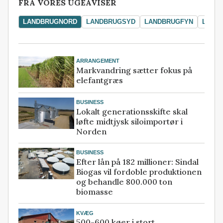
FRA VORES UGEAVISER
LANDBRUGNORD
LANDBRUGSYD
LANDBRUGFYN
LAND
ARRANGEMENT
Markvandring sætter fokus på
elefantgræs
BUSINESS
Lokalt generationsskifte skal
løfte midtjysk siloimportør i
Norden
BUSINESS
Efter lån på 182 millioner: Sindal
Biogas vil fordoble produktionen
og behandle 800.000 ton
biomasse
KVÆG
500-600 køer i stort