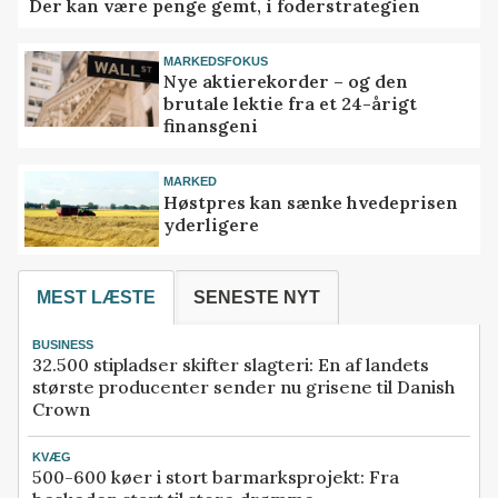
Der kan være penge gemt, i foderstrategien
MARKEDSFOKUS
Nye aktierekorder – og den
brutale lektie fra et 24-årigt
finansgeni
MARKED
Høstpres kan sænke hvedeprisen
yderligere
MEST LÆSTE
SENESTE NYT
BUSINESS
32.500 stipladser skifter slagteri: En af landets
største producenter sender nu grisene til Danish
Crown
KVÆG
500-600 køer i stort barmarksprojekt: Fra