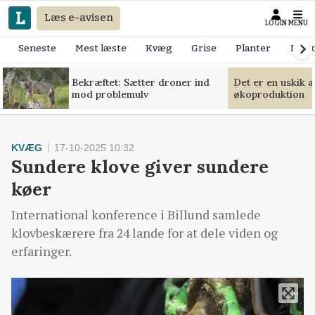
Læs e-avisen
LOGIN
MENU
Seneste
Mest læste
Kvæg
Grise
Planter
Mask
Bekræftet: Sætter droner ind
Det er en uskik 
mod problemulv
økoproduktion
KVÆG
17-10-2025 10:32
Sundere klove giver sundere
køer
International konference i Billund samlede
klovbeskærere fra 24 lande for at dele viden og
erfaringer.