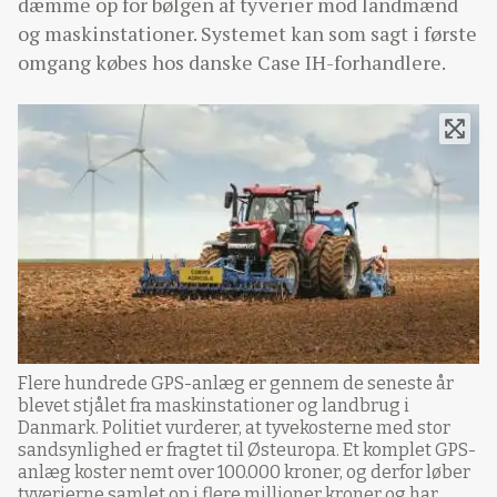
dæmme op for bølgen af tyverier mod landmænd
og maskinstationer. Systemet kan som sagt i første
omgang købes hos danske Case IH-forhandlere.
Flere hundrede GPS-anlæg er gennem de seneste år
blevet stjålet fra maskinstationer og landbrug i
Danmark. Politiet vurderer, at tyvekosterne med stor
sandsynlighed er fragtet til Østeuropa. Et komplet GPS-
anlæg koster nemt over 100.000 kroner, og derfor løber
tyverierne samlet op i flere millioner kroner og har