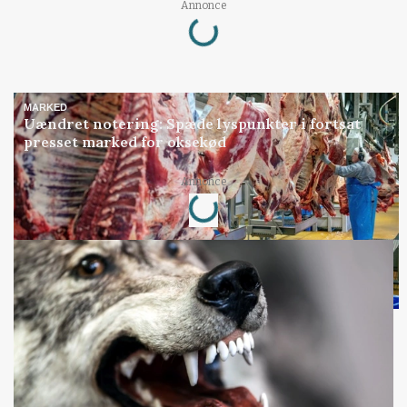
Loading...
Annonce
MARKED
Uændret notering: Spæde lyspunkter i fortsat
presset marked for oksekød
Loading...
Annonce