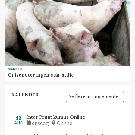
MARKED
Grisenoteringen står stille
KALENDER
Se flere arrangementer
InterCount kursus Online
12
AUG
onsdag
Online