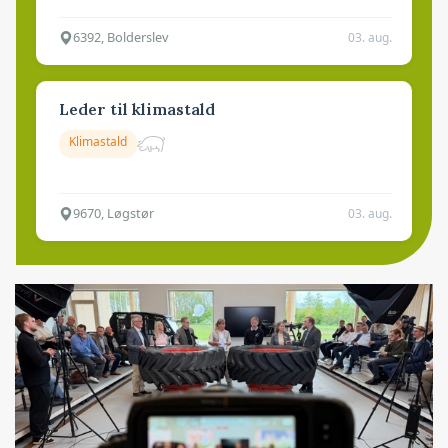
6392, Bolderslev
03. aug.
Leder til klimastald
Klimastald
9670, Løgstør
03. aug.