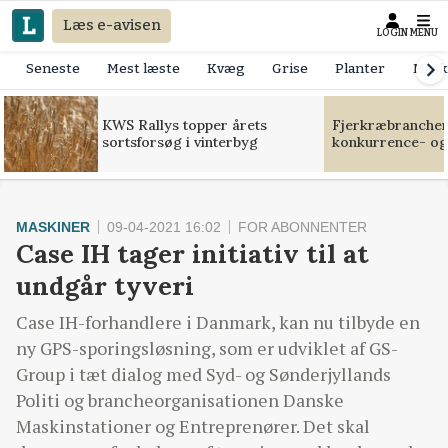
Læs e-avisen
LOGIN
MENU
Seneste
Mest læste
Kvæg
Grise
Planter
Mask
KWS Rallys topper årets
Fjerkræbranchen:
sortsforsøg i vinterbyg
konkurrence- og
MASKINER
09-04-2021 16:02
FOR ABONNENTER
Case IH tager initiativ til at
undgår tyveri
Case IH-forhandlere i Danmark, kan nu tilbyde en
ny GPS-sporingsløsning, som er udviklet af GS-
Group i tæt dialog med Syd- og Sønderjyllands
Politi og brancheorganisationen Danske
Maskinstationer og Entreprenører. Det skal