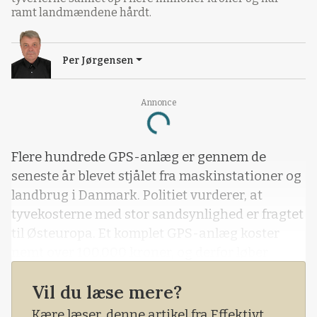
ramt landmændene hårdt.
Per Jørgensen
Annonce
Loading...
Flere hundrede GPS-anlæg er gennem de
seneste år blevet stjålet fra maskinstationer og
landbrug i Danmark. Politiet vurderer, at
tyvekosterne med stor sandsynlighed er fragtet
til Østeuropa. Et komplet GPS-anlæg koster
nemt over 100.000 kroner, og derfor løber
tyverierne samlet op i flere millioner kroner og
Vil du læse mere?
har ramt landmændene hårdt.
Kære læser, denne artikel fra Effektivt