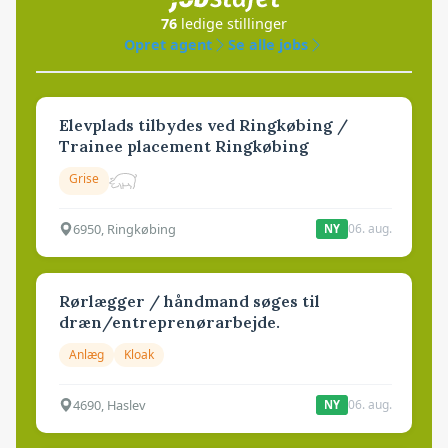
76
ledige stillinger
Opret agent
Se alle jobs
Elevplads tilbydes ved Ringkøbing /
Trainee placement Ringkøbing
Grise
6950, Ringkøbing
06. aug.
NY
Rørlægger / håndmand søges til
dræn/entreprenørarbejde.
Anlæg
Kloak
4690, Haslev
06. aug.
NY