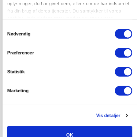
oplysninger, du har givet dem, eller som de har indsamlet
fra din brug af deres tjenester. Du samtykker til vores
cookies, hvis du fortsætter med at anvende vores
hjemmeside.
Samtykkevalg
Nødvendig
POLITIK
»Nu stopper I«: Landbrugsdebattør og
protestgruppe vil demonstrere mod ny
Præferencer
gødskningslov
Annonce
Statistik
POLITIK
Folketinget behandler ny gødskningslov: Sådan
Marketing
kan den ændre din bedrift fra 2027
Loading...
Annonce
Vis detaljer
OK