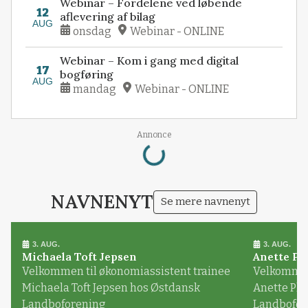
Webinar – Fordelene ved løbende
12
aflevering af bilag
AUG
onsdag
Webinar - ONLINE
Webinar – Kom i gang med digital
17
bogføring
AUG
mandag
Webinar - ONLINE
Loading...
Annonce
NAVNENYT
Se mere navnenyt
3. AUG.
3. AUG.
Michaela Toft Jepsen
Anette Pl
Velkommen til økonomiassistent trainee
Velkommen 
Michaela Toft Jepsen hos Østdansk
Anette Pl
Landboforening
Landbofor