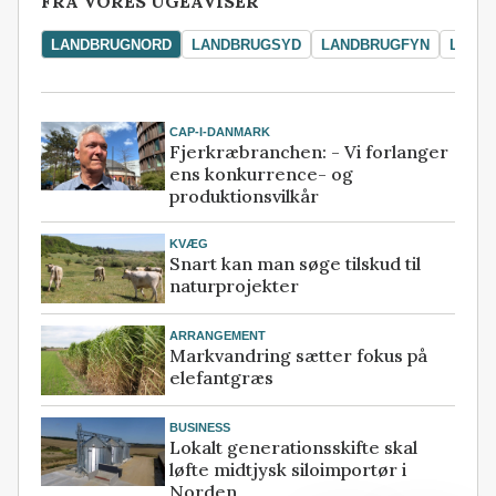
FRA VORES UGEAVISER
LANDBRUGNORD
LANDBRUGSYD
LANDBRUGFYN
LAND
CAP-I-DANMARK
Fjerkræbranchen: - Vi forlanger
ens konkurrence- og
produktionsvilkår
KVÆG
Snart kan man søge tilskud til
naturprojekter
ARRANGEMENT
Markvandring sætter fokus på
elefantgræs
BUSINESS
Lokalt generationsskifte skal
løfte midtjysk siloimportør i
Norden