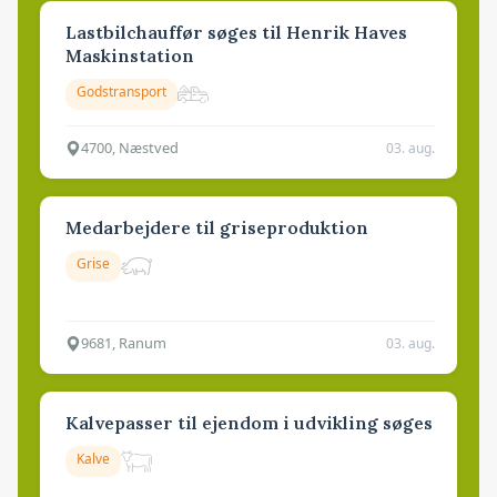
Lastbilchauffør søges til Henrik Haves
Maskinstation
Godstransport
4700, Næstved
03. aug.
Medarbejdere til griseproduktion
Grise
9681, Ranum
03. aug.
Kalvepasser til ejendom i udvikling søges
Kalve