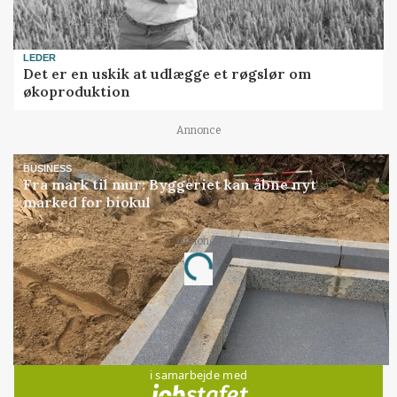
LEDER
Det er en uskik at udlægge et røgslør om
økoproduktion
Annonce
BUSINESS
Fra mark til mur: Byggeriet kan åbne nyt
marked for biokul
Annonce
Loading...
Jobs
i samarbejde med