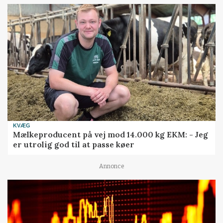
KVÆG
Mælkeproducent på vej mod 14.000 kg EKM: - Jeg
er utrolig god til at passe køer
Annonce