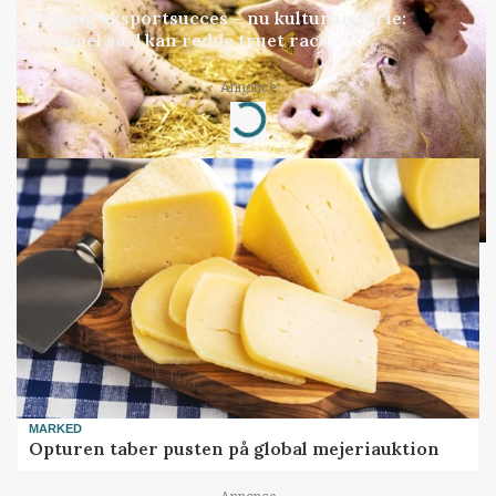
Engang eksportsucces – nu kulturhistorie:
Gammel sæd kan redde truet race
Annonce
Loading...
MARKED
Opturen taber pusten på global mejeriauktion