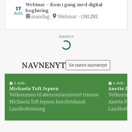
Webinar – Kom i gang med digital
17
bogføring
AUG
mandag
Webinar - ONLINE
Annonce
Loading...
NAVNENYT
Se mere navnenyt
3. AUG.
3. AUG.
Michaela Toft Jepsen
Anette Pl
Velkommen til økonomiassistent trainee
Velkommen 
Michaela Toft Jepsen hos Østdansk
Anette Pl
Landboforening
Landbofor