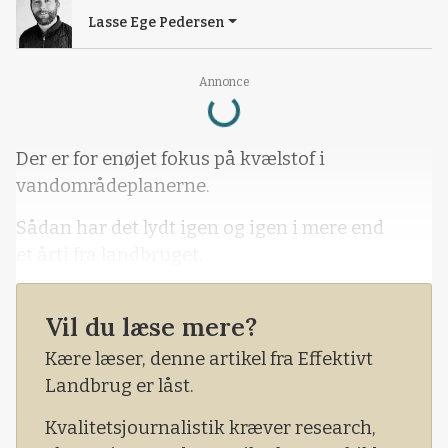
Lasse Ege Pedersen
Loading...
Annonce
Der er for enøjet fokus på kvælstof i
vandområdeplanerne.
Sådan har det lydt igen og igen i mere end
et årti fra landbruget.
Vil du læse mere?
Kære læser, denne artikel fra Effektivt
Landbrug er låst.
Kvalitetsjournalistik kræver research,