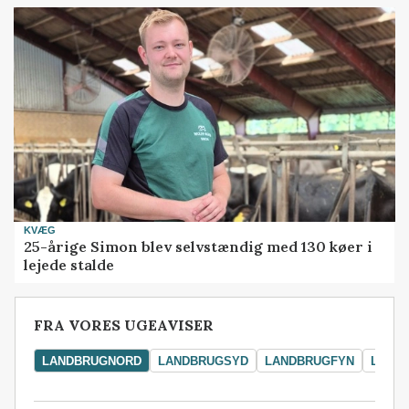
KVÆG
25-årige Simon blev selvstændig med 130 køer i
lejede stalde
FRA VORES UGEAVISER
LANDBRUGNORD
LANDBRUGSYD
LANDBRUGFYN
LAND