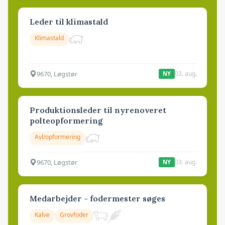
Leder til klimastald
Klimastald
9670, Løgstør
03. aug.
NY
Produktionsleder til nyrenoveret
polteopformering
Avl/opformering
9670, Løgstør
03. aug.
NY
Medarbejder - fodermester søges
Kalve
Grovfoder