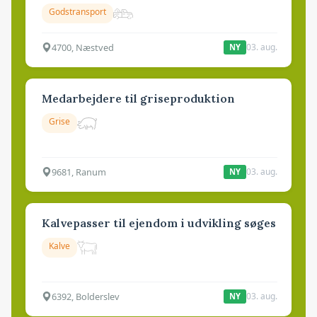
Godstransport
4700, Næstved
03. aug.
NY
Medarbejdere til griseproduktion
Grise
9681, Ranum
03. aug.
NY
Kalvepasser til ejendom i udvikling søges
Kalve
6392, Bolderslev
03. aug.
NY