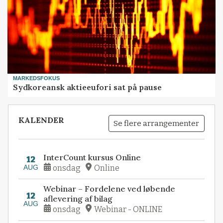
MARKEDSFOKUS
Sydkoreansk aktieeufori sat på pause
KALENDER
Se flere arrangementer
InterCount kursus Online
12
AUG
onsdag
Online
Webinar – Fordelene ved løbende
12
aflevering af bilag
AUG
onsdag
Webinar - ONLINE