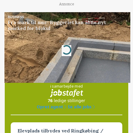
Annonce
BUSINESS
Fra mark til mur: Byggeriet kan åbne nyt
marked for biokul
Annonce
Loading...
Jobs
i samarbejde med
76
ledige stillinger
Opret agent
Se alle jobs
Elevplads tilbydes ved Ringkøbing /