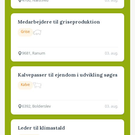
4700, Næstved
03. aug.
Medarbejdere til griseproduktion
Grise
9681, Ranum
03. aug.
Kalvepasser til ejendom i udvikling søges
Kalve
6392, Bolderslev
03. aug.
Leder til klimastald