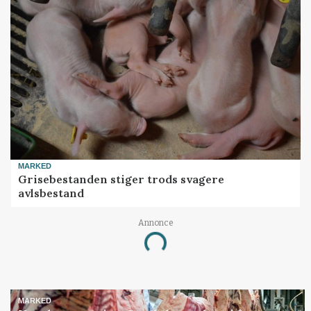
MARKED
Grisebestanden stiger trods svagere
avlsbestand
Annonce
Loading...
MARKED