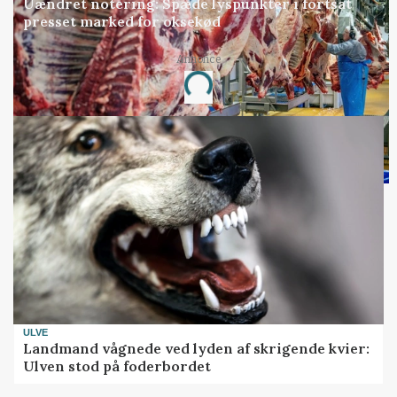
Uændret notering: Spæde lyspunkter i fortsat
presset marked for oksekød
Annonce
Loading...
ULVE
Landmand vågnede ved lyden af skrigende kvier:
Ulven stod på foderbordet