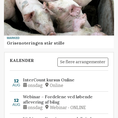
MARKED
Grisenoteringen står stille
KALENDER
Se flere arrangementer
InterCount kursus Online
12
AUG
onsdag
Online
Webinar – Fordelene ved løbende
12
aflevering af bilag
AUG
onsdag
Webinar - ONLINE