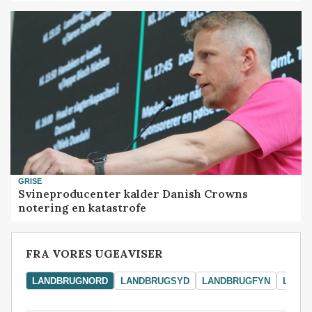
GRISE
Svineproducenter kalder Danish Crowns
notering en katastrofe
FRA VORES UGEAVISER
LANDBRUGNORD
LANDBRUGSYD
LANDBRUGFYN
LAND