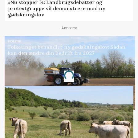
»Nu stopper I«: Landbrugsdebattør og
protestgruppe vil demonstrere mod ny
gødskningslov
Annonce
POLITIK
Folketinget behandler ny gødskningslov: Sådan
kan den ændre din bedrift fra 2027
Annonce
Loading...