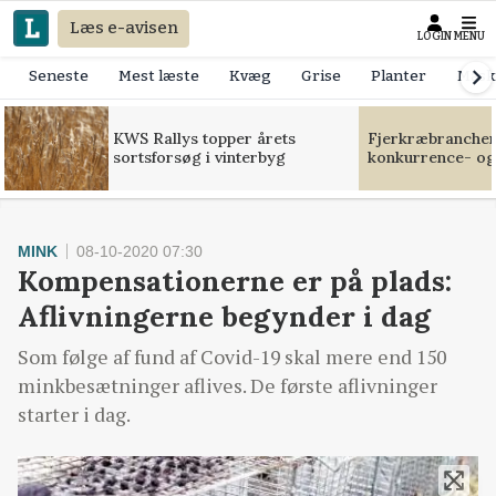
Læs e-avisen
LOGIN
MENU
Seneste
Mest læste
Kvæg
Grise
Planter
Mask
KWS Rallys topper årets
Fjerkræbranchen:
sortsforsøg i vinterbyg
konkurrence- og
MINK
08-10-2020 07:30
Kompensationerne er på plads:
Aflivningerne begynder i dag
Som følge af fund af Covid-19 skal mere end 150
minkbesætninger aflives. De første aflivninger
starter i dag.