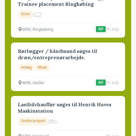
Trainee placement Ringkøbing
Grise
6950, Ringkøbing
06. aug.
NY
Rørlægger / håndmand søges til
dræn/entreprenørarbejde.
Anlæg
Kloak
4690, Haslev
06. aug.
NY
Lastbilchauffør søges til Henrik Haves
Maskinstation
Godstransport