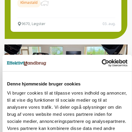
Klimastald
9670, Løgstør
03. aug.
Denne hjemmeside bruger cookies
Vi bruger cookies til at tilpasse vores indhold og annoncer,
til at vise dig funktioner til sociale medier og til at
analysere vores trafik. Vi deler også oplysninger om din
brug af vores website med vores partnere inden for
BUSINESS
sociale medier, annonceringspartnere og analysepartnere.
Ejer eller medejer? Nyt tv-format udfordrer
landbrugets ejerstruktur
Vores partnere kan kombinere disse data med andre