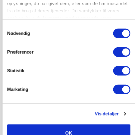
oplysninger, du har givet dem, eller som de har indsamlet
fra din brug af deres tjenester. Du samtykker til vores
cookies, hvis du fortsætter med at anvende vores
hjemmeside.
Samtykkevalg
Nødvendig
Præferencer
Statistik
MARKEDSFOKUS
Prisgab på 20 kroner pr. kg vokser: Polsk kylling
Marketing
presser markedet
Vis detaljer
OK