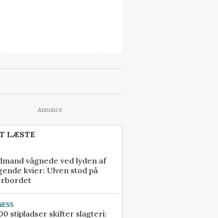
Annonce
T LÆSTE
dmand vågnede ved lyden af
gende kvier: Ulven stod på
erbordet
NESS
00 stipladser skifter slagteri: