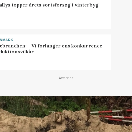
llys topper årets sortsforsøg i vinterbyg
ANMARK
æbranchen: - Vi forlanger ens konkurrence-
duktionsvilkår
Annonce