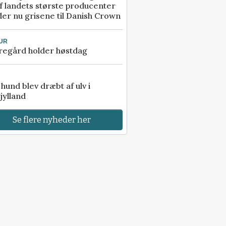
f landets største producenter
er nu grisene til Danish Crown
UR
regård holder høstdag
e hund blev dræbt af ulv i
jylland
Se flere nyheder her