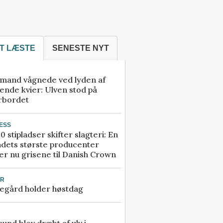
T LÆSTE
SENESTE NYT
mand vågnede ved lyden af
ende kvier: Ulven stod på
rbordet
ESS
0 stipladser skifter slagteri: En
ndets største producenter
r nu grisene til Danish Crown
UR
egård holder høstdag