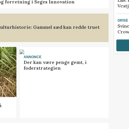
Lille
og forretning i Seges Innovation
Vestj
GRISE
Svin
ulturhistorie: Gammel sæd kan redde truet
Crow
ANNONCE
Der kan være penge gemt, i
foderstrategien
å
R