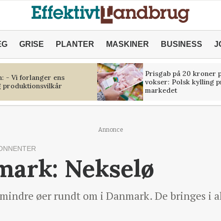
ÆG
GRISE
PLANTER
MASKINER
BUSINESS
J
Prisgab på 20 kroner p
 - Vi forlanger ens
vokser: Polsk kylling 
 produktionsvilkår
markedet
Annonce
ONNENTER
mark: Nekselø
mindre øer rundt om i Danmark. De bringes i al