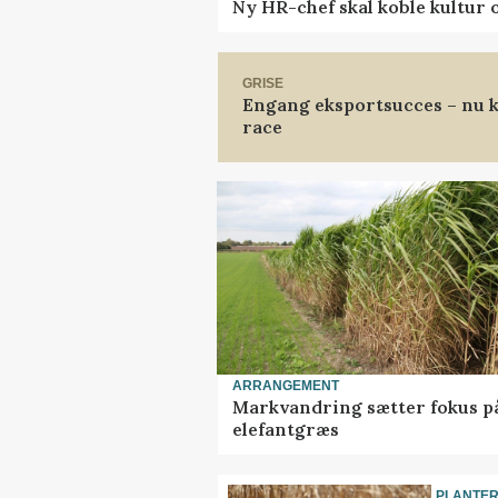
Ny HR-chef skal koble kultur 
GRISE
Engang eksportsucces – nu k
race
ARRANGEMENT
Markvandring sætter fokus p
elefantgræs
PLANTE