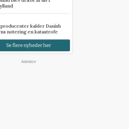
 hund blev dræbt af ulv i
ylland
eproducenter kalder Danish
ns notering en katastrofe
Se flere nyheder her
Annonce