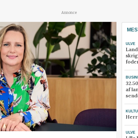
Annonce
MES
ULVE
Land
skrig
fode
BUSIN
32.50
af la
sende
KULT
Herr
ULVE