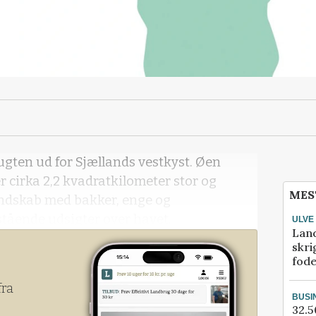
øbugten ud for Sjællands vestkyst. Øen
er cirka 2,2 kvadratkilometer stor og
MES
andskab med bakker, enge og
stående udsigter over havet.
ULVE
Lan
skri
fod
fra
BUSI
32.5