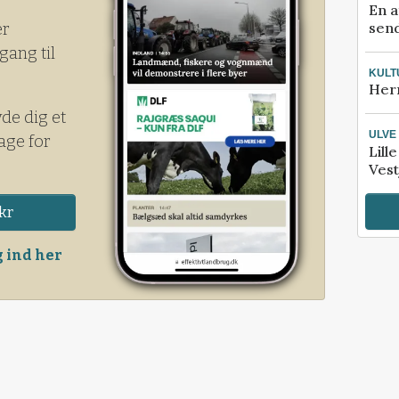
En a
send
er
gang til
KULT
Her
yde dig et
ULVE
age for
Lill
Vest
kr
 ind her