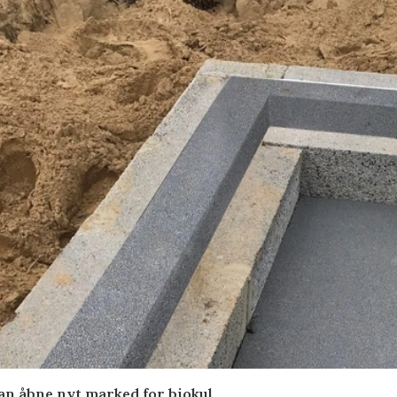
kan åbne nyt marked for biokul