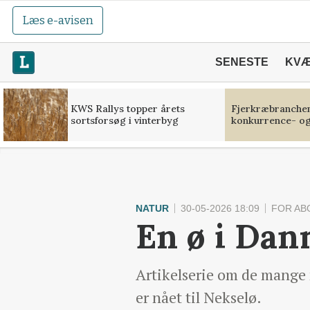
Læs e-avisen
SENESTE
KV
KWS Rallys topper årets
Fjerkræbranchen:
sortsforsøg i vinterbyg
konkurrence- og
NATUR
30-05-2026 18:09
FOR AB
En ø i Dan
Artikelserie om de mange 
er nået til Nekselø.