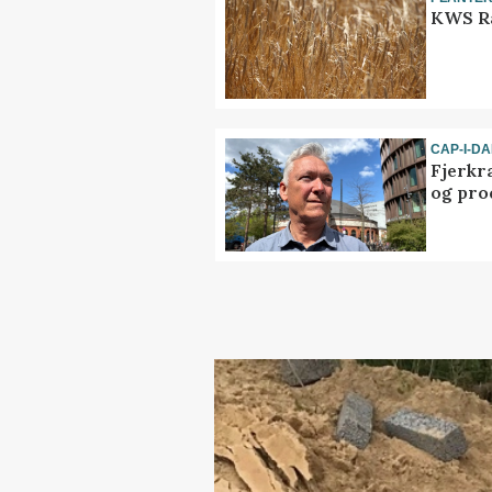
KWS Ra
CAP-I-D
Fjerkr
og pro