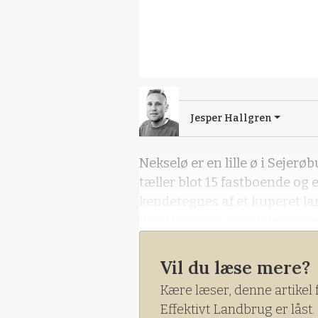
Jesper Hallgren
Nekselø er en lille ø i Sejer
tæller blot 15 fastboende og 
kendetegnes af et kuperet l
kystskrænter, som giver ene
Vil du læse mere?
Kære læser, denne artikel 
Effektivt Landbrug er låst.