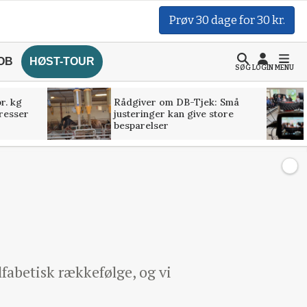
Prøv 30 dage for 30 kr.
OB
HØST-TOUR
SØG
LOGIN
MENU
r. kg
Rådgiver om DB-Tjek: Små
presser
justeringer kan give store
besparelser
fabetisk rækkefølge, og vi