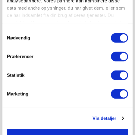
analysepartnere. Vores partnere kan kombinere disse
data med andre oplysninger, du har givet dem, eller som
de har indsamlet fra din brug af deres tjenester. Du
RÅDGIVNING
27. MAJ
samtykker til vores cookies, hvis du fortsætter med at
Kan naturdrift blive en driftsgren i
landbruget?
anvende vores hjemmeside.
Samtykkevalg
Nødvendig
Annonce
Præferencer
POLITIK
26. MAJ
141.460 træer plantet: Første
Statistik
statsskov med urørt skov som mål
indviet
Marketing
NATUR
18. MAJ
Biavlere advarer mod grøn
trepart
Vis detaljer