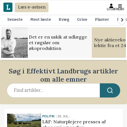
Læs e-avisen
LOGIN
MENU
Seneste
Mest læste
Kvæg
Grise
Planter
Mask
Det er en uskik at udlægge
Nye aktierekor
et røgslør om
lektie fra et 2
økoproduktion
Søg i Effektivt Landbrugs artikler
om alle emner
POLITIK
29. JUL.
L&F: Naturplejere presses af