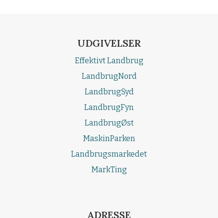
UDGIVELSER
Effektivt Landbrug
LandbrugNord
LandbrugSyd
LandbrugFyn
LandbrugØst
MaskinParken
Landbrugsmarkedet
MarkTing
ADRESSE