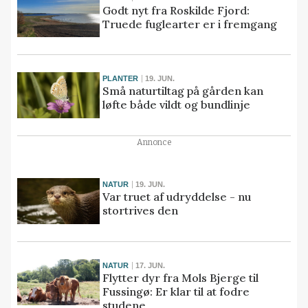
Godt nyt fra Roskilde Fjord:
Truede fuglearter er i fremgang
PLANTER
19. JUN.
Små naturtiltag på gården kan
løfte både vildt og bundlinje
Annonce
NATUR
19. JUN.
Var truet af udryddelse - nu
stortrives den
NATUR
17. JUN.
Flytter dyr fra Mols Bjerge til
Fussingø: Er klar til at fodre
studene