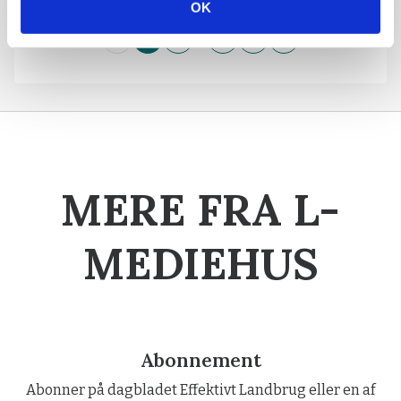
OK
Side 1 af 14 (269 artikler)
…
‹
1
2
13
14
›
MERE FRA L-
MEDIEHUS
Abonnement
Abonner på dagbladet Effektivt Landbrug eller en af