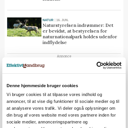
NATUR
16. JUN.
Naturstyrelsen indrømmer: Det
er bevidst, at bestyrelsen for
naturnationalpark holdes udenfor
indflydelse
Annonce
KLIMA
29. MAJ
Forskning viser: Landbruget kan
indrettes, så det gavner dyr,
Denne hjemmeside bruger cookies
planter og økosystemer
Vi bruger cookies til at tilpasse vores indhold og
annoncer, til at vise dig funktioner til sociale medier og til
at analysere vores trafik. Vi deler også oplysninger om
POLITIK
28. MAJ
din brug af vores website med vores partnere inden for
Havde planer om folkeskov:
sociale medier, annonceringspartnere og
Naturtiltag gik for vidt