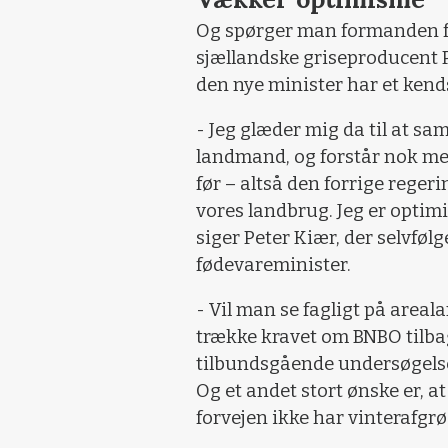
Og spørger man formanden f
sjællandske griseproducent Pe
den nye minister har et kends
- Jeg glæder mig da til at sa
landmand, og forstår nok me
før – altså den forrige regeri
vores landbrug. Jeg er optim
siger Peter Kiær, der selvfølg
fødevareminister.
- Vil man se fagligt på area
trække kravet om BNBO tilba
tilbundsgående undersøgelse
Og et andet stort ønske er, at
forvejen ikke har vinterafgrød