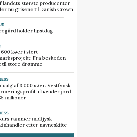
f landets største producenter
er nu grisene til Danish Crown
UR
regård holder høstdag
G
600 køer i stort
marksprojekt: Fra beskeden
t til store drømme
NESS
r salg af 3.000 søer: Vestfynsk
rmeringsprofil afhænder jord
85 millioner
NESS
kurs rammer midtjysk
inhandler efter navneskifte