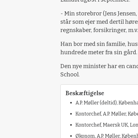
- Min storebror (Jens Jensen,
står som ejer med dertil hør
regnskaber, forsikringer, m.v.
Han bor med sin familie, hus
hundrede meter fra sin gård.
Den nye minister har en can
School.
Beskæftigelse
A.P. Møller (deltid), Køben
Kontorchef, A.P. Møller, K
Kontorchef, Maersk UK, Lo
Økonom, A.P. Møller, Køben