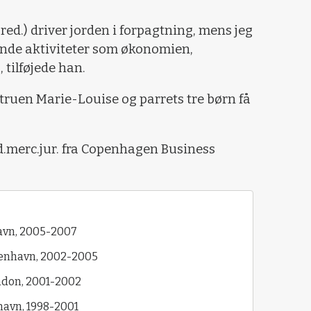
 red.) driver jorden i forpagtning, mens jeg
ende aktiviteter som økonomien,
, tilføjede han.
truen Marie-Louise og parrets tre børn få
d.merc.jur. fra Copenhagen Business
havn, 2005-2007
øbenhavn, 2002-2005
ndon, 2001-2002
havn, 1998-2001