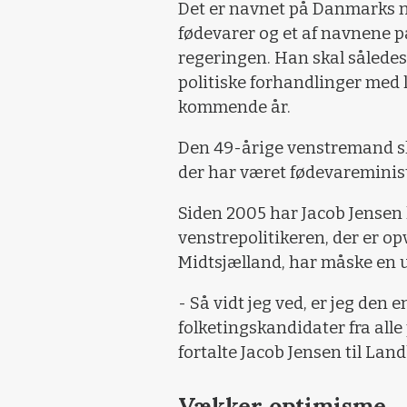
Det er navnet på Danmarks ny
fødevarer og et af navnene p
regeringen. Han skal sålede
politiske forhandlinger med l
kommende år.
Den 49-årige venstremand sk
der har været fødevareminis
Siden 2005 har Jacob Jensen h
venstrepolitikeren, der er op
Midtsjælland, har måske en u
- Så vidt jeg ved, er jeg den 
folketingskandidater fra alle
fortalte Jacob Jensen til Land
Vækker optimisme