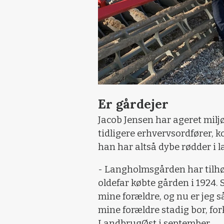
Er gårdejer
Jacob Jensen har ageret miljø
tidligere erhvervsordfører, 
han har altså dybe rødder i 
- Langholmsgården har tilhør
oldefar købte gården i 1924. 
mine forældre, og nu er jeg s
mine forældre stadig bor, for
LandbrugØst i september.