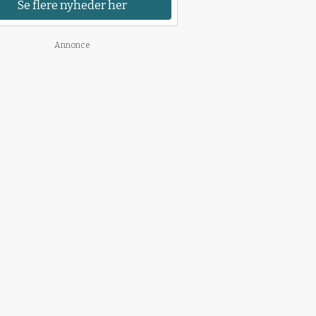
Se flere nyheder her
Annonce