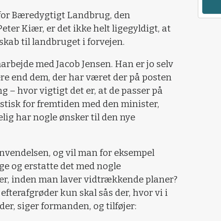
or Bæredygtigt Landbrug, den
ter Kiær, er det ikke helt ligegyldigt, at
kab til landbruget i forvejen.
marbejde med Jacob Jensen. Han er jo selv
re end dem, der har været der på posten
ng – hvor vigtigt det er, at de passer på
istisk for fremtiden med den minister,
elig har nogle ønsker til den nye
lanvendelsen, og vil man for eksempel
ge og erstatte det med nogle
r, inden man laver vidtrækkende planer?
 efterafgrøder kun skal sås der, hvor vi i
er, siger formanden, og tilføjer: