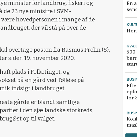
e minister for landbrug, fiskeri og
En a
send
å de 23 nye ministre i SVM-
s være hovedpersonen i mange af de
KULT
andbruget, der vil stå på over de
Her
KVÆ
al overtage posten fra Rasmus Prehn (S),
500-
ter siden 19. november 2020.
bar
star
aft plads i Folketinget, og
vokset på en gård ved Tølløse på
BUSI
Efte
nik indsigt i landbruget.
opfo
for 
eneste gårdejer blandt samtlige
 partier i den sjællandske storkreds,
BUSI
brugØst op til valget.
Kon
mask