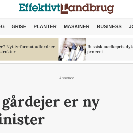
ÆG
GRISE
PLANTER
MASKINER
BUSINESS
J
er? Nyt tv-format udfordrer
Russisk mælkepris dyk
struktur
procent
Annonce
 gårdejer er ny
nister