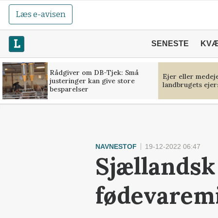
Læs e-avisen
SENESTE
KV
Rådgiver om DB-Tjek: Små
Ejer eller medej
justeringer kan give store
landbrugets ejer
besparelser
NAVNESTOF
19-12-2022 06:47
Sjællandsk
fødevaremi