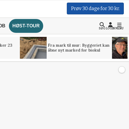
Prøv 30 dage for 30 kr.
OB
HØST-TOUR
SØG
LOGIN
MENU
ker 23
Fra mark til mur: Byggeriet kan
åbne nyt marked for biokul