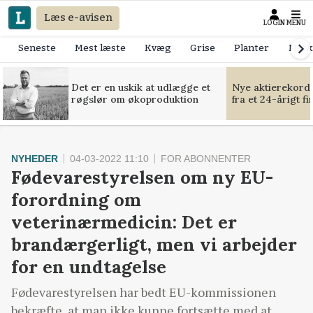
Læs e-avisen
LOGIN
MENU
Seneste
Mest læste
Kvæg
Grise
Planter
Mask
Det er en uskik at udlægge et
Nye aktierekorde
røgslør om økoproduktion
fra et 24-årigt f
NYHEDER
04-03-2022 11:10
FOR ABONNENTER
Fødevarestyrelsen om ny EU-
forordning om
veterinærmedicin: Det er
brandærgerligt, men vi arbejder
for en undtagelse
Fødevarestyrelsen har bedt EU-kommissionen
bekræfte, at man ikke kunne fortsætte med at