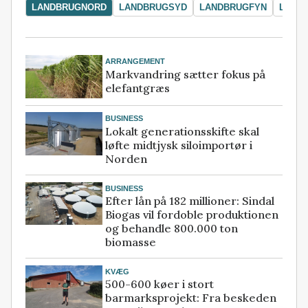
LANDBRUGNORD
LANDBRUGSYD
LANDBRUGFYN
LAND
ARRANGEMENT
Markvandring sætter fokus på
elefantgræs
BUSINESS
Lokalt generationsskifte skal
løfte midtjysk siloimportør i
Norden
BUSINESS
Efter lån på 182 millioner: Sindal
Biogas vil fordoble produktionen
og behandle 800.000 ton
biomasse
KVÆG
500-600 køer i stort
barmarksprojekt: Fra beskeden