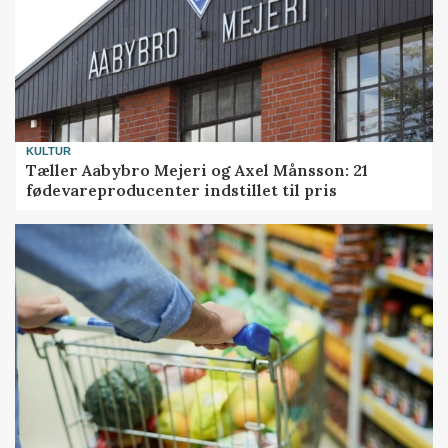
KULTUR
Tæller Aabybro Mejeri og Axel Månsson: 21
fødevareproducenter indstillet til pris