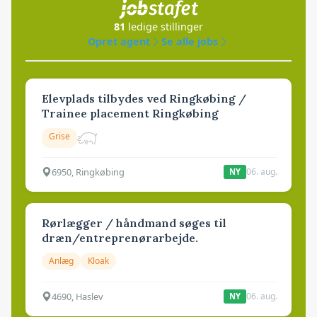
81
ledige stillinger
Opret agent
Se alle jobs
Elevplads tilbydes ved Ringkøbing /
Trainee placement Ringkøbing
Grise
6950, Ringkøbing
06. aug.
NY
Rørlægger / håndmand søges til
dræn/entreprenørarbejde.
Anlæg
Kloak
4690, Haslev
06. aug.
NY