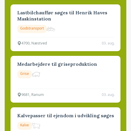
Lastbilchauffør søges til Henrik Haves
Maskinstation
Godstransport
4700, Næstved
03. aug.
Medarbejdere til griseproduktion
Grise
9681, Ranum
03. aug.
Kalvepasser til ejendom i udvikling søges
Kalve