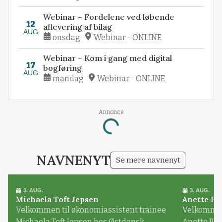
Webinar – Fordelene ved løbende
12
aflevering af bilag
AUG
onsdag
Webinar - ONLINE
Webinar – Kom i gang med digital
17
bogføring
AUG
mandag
Webinar - ONLINE
Annonce
Loading...
NAVNENYT
Se mere navnenyt
3. AUG.
3. AUG.
Michaela Toft Jepsen
Anette Pl
Velkommen til økonomiassistent trainee
Velkommen 
Michaela Toft Jepsen hos Østdansk
Anette Pl