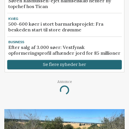
Søren Rasmussen-ejet halmselskab henter ny
topchef hos Tican
KVÆG
500-600 køer i stort barmarksprojekt: Fra
beskeden start til store drømme
BUSINESS
Efter salg af 3.000 søer: Vestfynsk
opformeringsprofil afhænder jord for 85 millioner
Se flere nyheder her
Annonce
Loading...