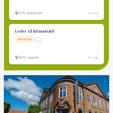
6392, Bolderslev
03. aug.
Leder til klimastald
Klimastald
9670, Løgstør
03. aug.