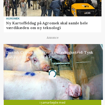
AGROMEK
Ny Kartoffeldag på Agromek skal samle hele
værdikæden om ny teknologi
Annonce
GRISE
Danish Crown slår igen i noteringsstrid: Tysk
gab er 3 kroner – ikke 4,30
Annonce
Loading...
Jobs
i samarbejde med