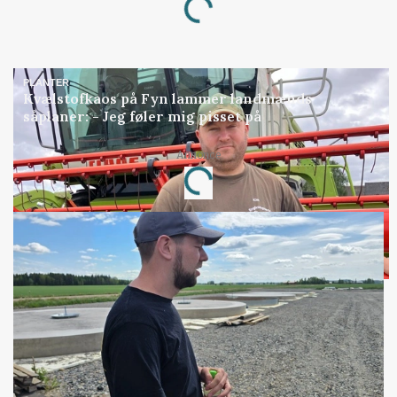
Loading...
PLANTER
Kvælstofkaos på Fyn lammer landmænds
såplaner: - Jeg føler mig pisset på
Annonce
Loading...