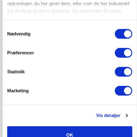
oplysninger, du har givet dem, eller som de har indsamlet
fra din brug af deres tjenester. Du samtykker til vores
cookies, hvis du fortsætter med at anvende vores
hjemmeside.
Samtykkevalg
Nødvendig
MASKINER
Forserie til selvkørende skårlægger afprøves i år
Præferencer
Annonce
Statistik
ARRANGEMENT
Markvandring sætter fokus på elefantgræs
Marketing
Annonce
Loading...
Vis detaljer
OK