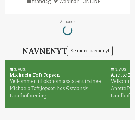
mandag
Webinar - ONLINE
Loading...
Annonce
NAVNENYT
Se mere navnenyt
3. AUG.
3. AUG.
Michaela Toft Jepsen
Anette Pl
Velkommen til økonomiassistent trainee
Velkommen 
Michaela Toft Jepsen hos Østdansk
Anette Pl
Landboforening
Landbofor