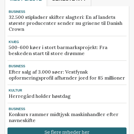
BUSINESS
32.500 stipladser skifter slagteri: En af landets
største producenter sender nu grisene til Danish
Crown
KVÆG
500-600 køer i stort barmarksprojekt: Fra
beskeden start til store drømme
BUSINESS
Efter salg af 3.000 søer: Vestfynsk
opformeringsprofil afhænder jord for 85 millioner
KULTUR
Herregård holder høstdag
BUSINESS
Konkurs rammer midtjysk maskinhandler efter
navneskifte
Se flere nyheder her