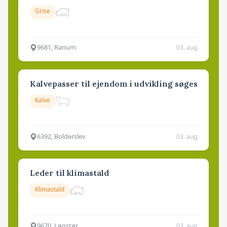
Grise
9681, Ranum
03. aug.
Kalvepasser til ejendom i udvikling søges
Kalve
6392, Bolderslev
03. aug.
Leder til klimastald
Klimastald
9670, Løgstør
03. aug.