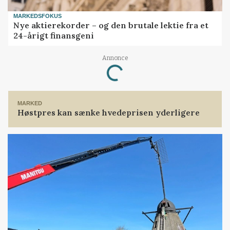
MARKEDSFOKUS
Nye aktierekorder – og den brutale lektie fra et
24-årigt finansgeni
Annonce
Loading...
MARKED
Høstpres kan sænke hvedeprisen yderligere