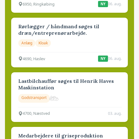
6950, Ringkøbing
06. aug.
NY
Rørlægger / håndmand søges til
dræn/entreprenørarbejde.
Anlæg
Kloak
4690, Haslev
06. aug.
NY
Lastbilchauffør søges til Henrik Haves
Maskinstation
Godstransport
4700, Næstved
03. aug.
Medarbejdere til griseproduktion