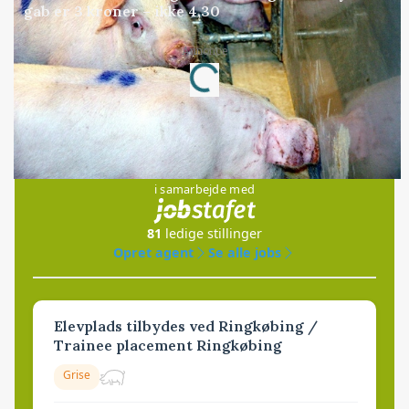
gab er 3 kroner – ikke 4,30
Annonce
Loading...
Jobs
i samarbejde med
81
ledige stillinger
Opret agent
Se alle jobs
Elevplads tilbydes ved Ringkøbing /
Trainee placement Ringkøbing
Grise