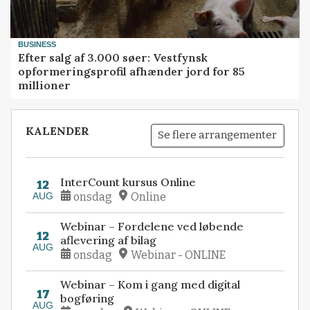
BUSINESS
Efter salg af 3.000 søer: Vestfynsk
opformeringsprofil afhænder jord for 85
millioner
KALENDER
Se flere arrangementer
InterCount kursus Online
12
AUG
onsdag
Online
Webinar – Fordelene ved løbende
12
aflevering af bilag
AUG
onsdag
Webinar - ONLINE
Webinar – Kom i gang med digital
17
bogføring
AUG