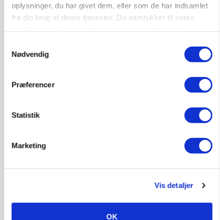
oplysninger, du har givet dem, eller som de har indsamlet
ARRANGEMENT
Markvandring sætter fokus på elefantgræs
fra din brug af deres tjenester. Du samtykker til vores
Loading...
cookies, hvis du fortsætter med at anvende vores
Annonce
hjemmeside.
Samtykkevalg
Nødvendig
Præferencer
Statistik
Marketing
Vis detaljer
MARKED
Grisenoteringen står stille
OK