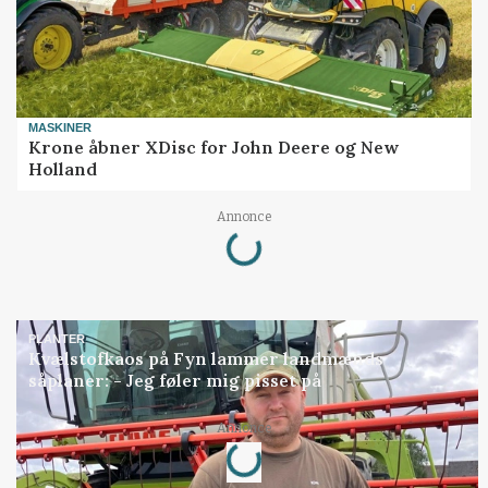
MASKINER
Krone åbner XDisc for John Deere og New
Holland
Loading...
Annonce
PLANTER
Kvælstofkaos på Fyn lammer landmænds
såplaner: - Jeg føler mig pisset på
Loading...
Annonce