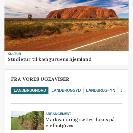
KULTUR
Studietur til kænguruens hjemland
FRA VORES UGEAVISER
LANDBRUGNORD
LANDBRUGSYD
LANDBRUGFYN
LAND
ARRANGEMENT
Markvandring sætter fokus på
elefantgræs