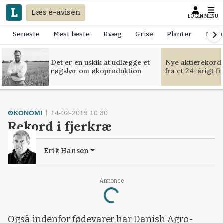
Læs e-avisen
LOGIN
MENU
Seneste
Mest læste
Kvæg
Grise
Planter
Mask
Det er en uskik at udlægge et
Nye aktierekorde
røgslør om økoproduktion
fra et 24-årigt f
ØKONOMI
14-02-2019 10:30
Rekord i fjerkræ
Erik Hansen
Annonce
Loading...
Også indenfor fødevarer har Danish Agro-