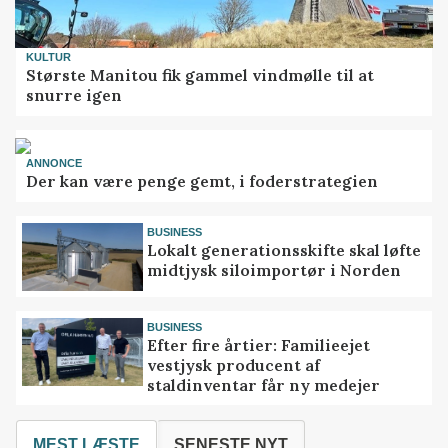
KULTUR
Største Manitou fik gammel vindmølle til at
snurre igen
ANNONCE
Der kan være penge gemt, i foderstrategien
BUSINESS
Lokalt generationsskifte skal løfte
midtjysk siloimportør i Norden
BUSINESS
Efter fire årtier: Familieejet
vestjysk producent af
staldinventar får ny medejer
MEST LÆSTE
SENESTE NYT