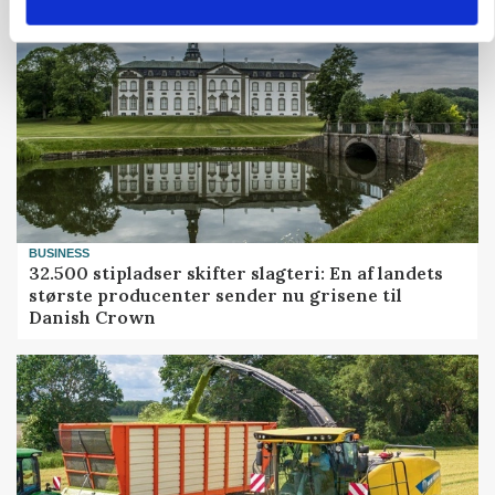
BUSINESS
32.500 stipladser skifter slagteri: En af landets
største producenter sender nu grisene til
Danish Crown