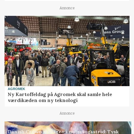
Annonce
AGROMEK
Ny Kartoffeldag på Agromek skal samle hele
værdikæden om ny teknologi
Annonce
GRISE
Danish Crown slår igen i noteringsstrid: Tysk