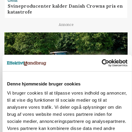
GRISE
Svineproducenter kalder Danish Crowns pris en
katastrofe
Annonce
Denne hjemmeside bruger cookies
Vi bruger cookies til at tilpasse vores indhold og annoncer,
til at vise dig funktioner til sociale medier og til at
MASKINER
analysere vores trafik. Vi deler også oplysninger om din
Forserie til selvkørende skårlægger afprøves i år
brug af vores website med vores partnere inden for
sociale medier, annonceringspartnere og analysepartnere.
Annonce
Vores partnere kan kombinere disse data med andre