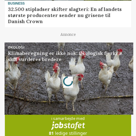
BUSINESS
32.500 stipladser skifter slagteri: En af landets
største producenter sender nu grisene til
Danish Crown
Annonce
ØKOLOGI
Klimaberegning er ikke nok: Økologisk fjerkræ
skal vurderes bredere
Loading...
Annonce
Jobs
i samarbejde med
81
ledige stillinger