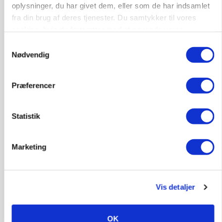
oplysninger, du har givet dem, eller som de har indsamlet
fra din brug af deres tjenester. Du samtykker til vores
cookies, hvis du fortsætter med at anvende vores
hjemmeside.
Samtykkevalg
MASKINER
Forserie til selvkørende skårlægger afprøves i år
Nødvendig
Annonce
Præferencer
ARRANGEMENT
Markvandring sætter fokus på elefantgræs
Statistik
Loading...
Annonce
Marketing
Vis detaljer
OK