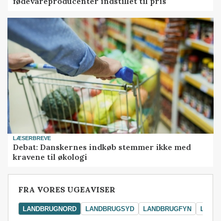
fødevareproducenter indstillet til pris
LÆSERBREVE
Debat: Danskernes indkøb stemmer ikke med
kravene til økologi
FRA VORES UGEAVISER
LANDBRUGNORD
LANDBRUGSYD
LANDBRUGFYN
LAND