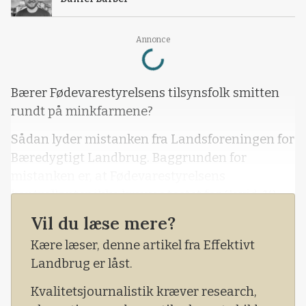
Loading...
Annonce
Bærer Fødevarestyrelsens tilsynsfolk smitten
rundt på minkfarmene?
Sådan lyder mistanken fra Landsforeningen for
Bæredygtigt Landbrug. Baggrunden for
mistanken er, at Fødevarestyrelsens
kontrollanter ikke kræves testet for Covid-19,
efter de har besøgt en smittet minkfarm, inden
Vil du læse mere?
de kan besøge en ny – selvom denne er
Kære læser, denne artikel fra Effektivt
konstateret rask. Og det vækker bekymring hos
Landbrug er låst.
direktør i Bæredygtigt Landbrug, Hans
Aarestrup.
Kvalitetsjournalistik kræver research,