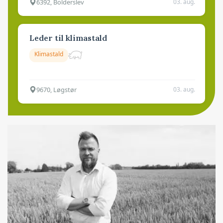
6392, Bolderslev
03. aug.
Leder til klimastald
Klimastald
9670, Løgstør
03. aug.