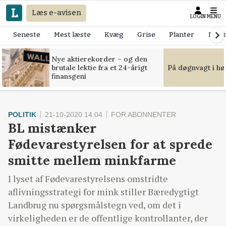
Læs e-avisen
LOGIN
MENU
Seneste
Mest læste
Kvæg
Grise
Planter
Mask
Nye aktierekorder – og den
brutale lektie fra et 24-årigt
På døgnvagt i hø
finansgeni
POLITIK
21-10-2020 14:04
FOR ABONNENTER
BL mistænker
Fødevarestyrelsen for at sprede
smitte mellem minkfarme
I lyset af Fødevarestyrelsens omstridte
aflivningsstrategi for mink stiller Bæredygtigt
Landbrug nu spørgsmålstegn ved, om det i
virkeligheden er de offentlige kontrollanter, der