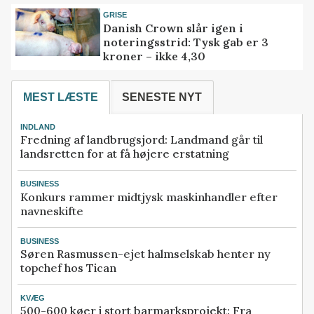
GRISE
Danish Crown slår igen i
noteringsstrid: Tysk gab er 3
kroner – ikke 4,30
MEST LÆSTE
SENESTE NYT
INDLAND
Fredning af landbrugsjord: Landmand går til
landsretten for at få højere erstatning
BUSINESS
Konkurs rammer midtjysk maskinhandler efter
navneskifte
BUSINESS
Søren Rasmussen-ejet halmselskab henter ny
topchef hos Tican
KVÆG
500-600 køer i stort barmarksprojekt: Fra