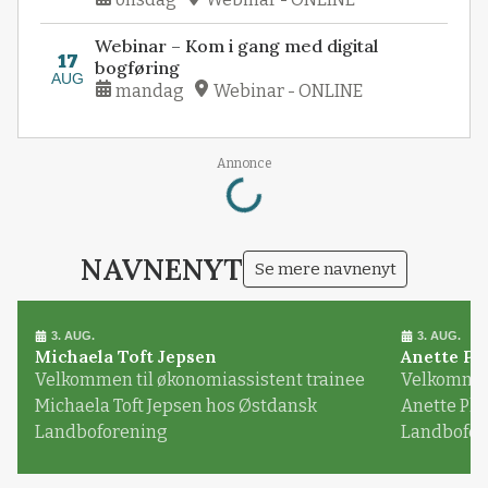
Webinar – Kom i gang med digital
17
bogføring
AUG
mandag
Webinar - ONLINE
Loading...
Annonce
NAVNENYT
Se mere navnenyt
3. AUG.
3. AUG.
Michaela Toft Jepsen
Anette Pl
Velkommen til økonomiassistent trainee
Velkommen 
Michaela Toft Jepsen hos Østdansk
Anette Pl
Landboforening
Landbofor