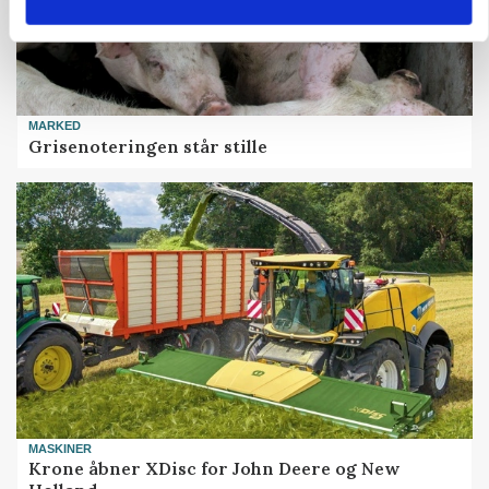
MARKED
Grisenoteringen står stille
MASKINER
Krone åbner XDisc for John Deere og New