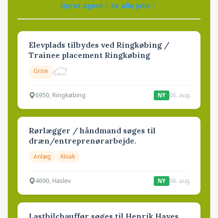
Opret agent
Se alle jobs
Elevplads tilbydes ved Ringkøbing /
Trainee placement Ringkøbing
Grise
6950, Ringkøbing
06. aug.
NY
Rørlægger / håndmand søges til
dræn/entreprenørarbejde.
Anlæg
Kloak
4690, Haslev
06. aug.
NY
Lastbilchauffør søges til Henrik Haves