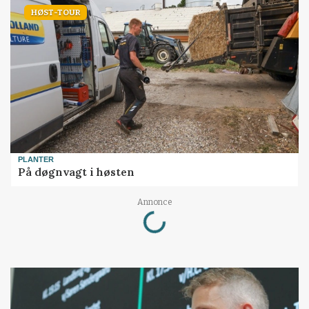
HØST-TOUR
PLANTER
På døgnvagt i høsten
Loading...
Annonce