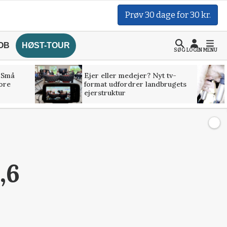
Prøv 30 dage for 30 kr.
OB
HØST-TOUR
SØG
LOGIN
MENU
 Små
Ejer eller medejer? Nyt tv-
tore
format udfordrer landbrugets
ejerstruktur
,6