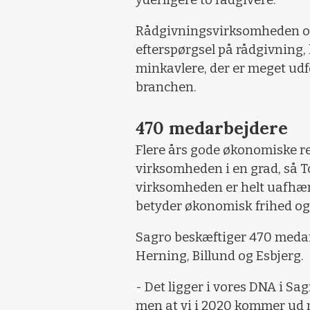
yderligere to rådgivere.
Rådgivningsvirksomheden op
efterspørgsel på rådgivning,
minkavlere, der er meget udf
branchen.
470 medarbejdere
Flere års gode økonomiske res
virksomheden i en grad, så T
virksomheden er helt uafhæng
betyder økonomisk frihed og 
Sagro beskæftiger 470 medarb
Herning, Billund og Esbjerg.
- Det ligger i vores DNA i Sa
men at vi i 2020 kommer ud m