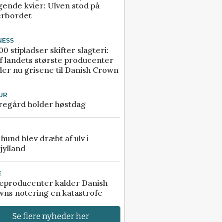
gende kvier: Ulven stod på
erbordet
NESS
00 stipladser skifter slagteri:
f landets største producenter
er nu grisene til Danish Crown
UR
regård holder høstdag
e hund blev dræbt af ulv i
jylland
E
eproducenter kalder Danish
ns notering en katastrofe
Se flere nyheder her