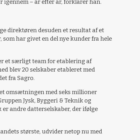
år igennem – år efter år, forklarer han.
e direktøren desuden et resultat af et
r, som har givet en del nye kunder fra hele
 et særligt team for etablering af
ned blev 20 selskaber etableret med
det fra Sagro.
øget omsætningen med seks millioner
ruppen Jysk, Byggeri & Teknik og
r andre datterselskaber, der ifølge
landets største, udvider netop nu med