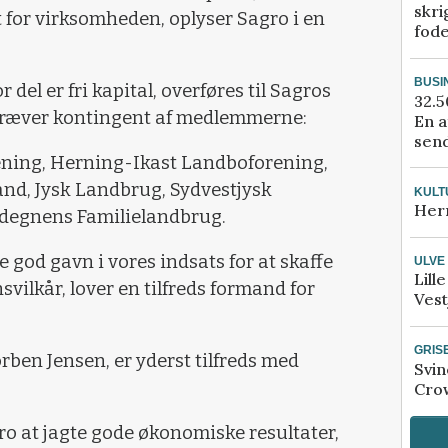
skri
 for virksomheden, oplyser Sagro i en
fod
BUSI
 del er fri kapital, overføres til Sagros
32.5
kræver kontingent af medlemmerne:
En a
send
ening, Herning-Ikast Landboforening,
and, Jysk Landbrug, Sydvestjysk
KULT
Her
degnens Familielandbrug.
e god gavn i vores indsats for at skaffe
ULVE
Lill
vilkår, lover en tilfreds formand for
Vest
GRIS
rben Jensen, er yderst tilfreds med
Svin
Crow
gro at jagte gode økonomiske resultater,