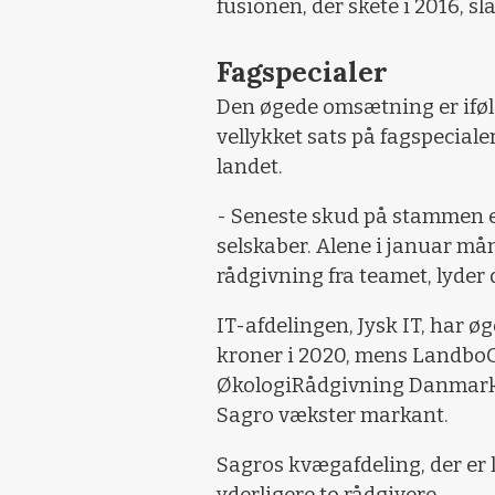
fusionen, der skete i 2016, sl
Fagspecialer
Den øgede omsætning er ifølg
vellykket sats på fagspeciale
landet.
- Seneste skud på stammen er
selskaber. Alene i januar må
rådgivning fra teamet, lyder 
IT-afdelingen, Jysk IT, har 
kroner i 2020, mens LandboG
ØkologiRådgivning Danmark e
Sagro vækster markant.
Sagros kvægafdeling, der er 