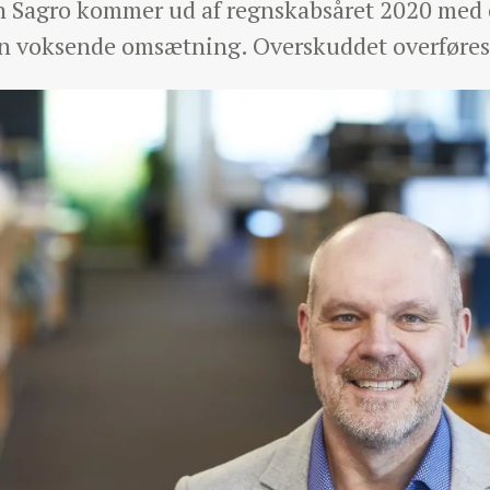
Sagro kommer ud af regnskabsåret 2020 med et
en voksende omsætning. Overskuddet overføres t