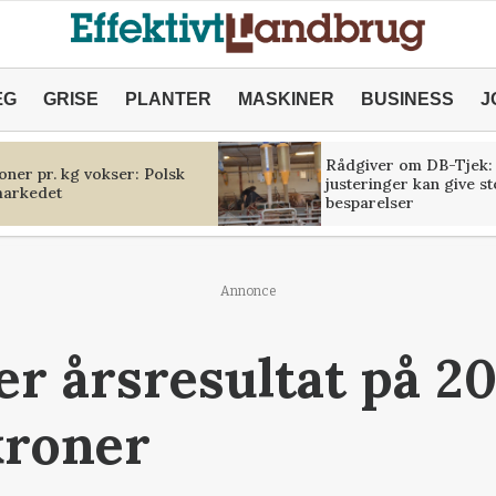
ÆG
GRISE
PLANTER
MASKINER
BUSINESS
J
Rådgiver om DB-Tjek:
oner pr. kg vokser: Polsk
justeringer kan give s
markedet
besparelser
Annonce
er årsresultat på 20
kroner