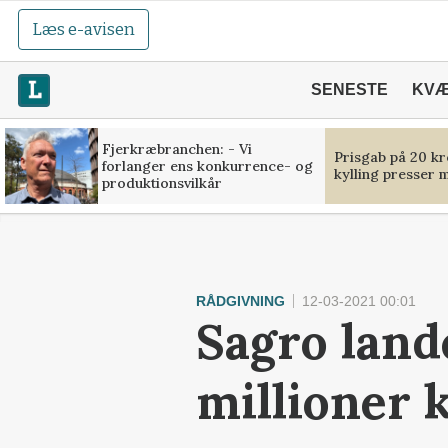
Læs e-avisen
SENESTE
KV
Fjerkræbranchen: - Vi
Prisgab på 20 kr
forlanger ens konkurrence- og
kylling presser 
produktionsvilkår
RÅDGIVNING
12-03-2021 00:01
Sagro land
millioner 