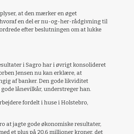
lyser, at den mærker en øget
 hvoraf en del er nu-og-her-rådgivning til
ordrede efter beslutningen om at lukke
ultater i Sagro har i øvrigt konsolideret
orben Jensen nu kan erklære, at
ig af banker. Den gode likviditet
gode lånevilkår, understreger han.
ejdere fordelt i huse i Holstebro,
gro at jagte gode økonomiske resultater,
ed et plus på 20,6 millioner kroner, det