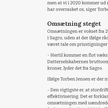
men at vi i 2020 kommer ud m
har overrasket os, siger Torb
Omsætning steget
Omsætningen er vokset fra 271
i Sagro, uden at der ifølge 
været tale om prisstigninger
- Hertil kommer en flot vækst 
Datterselskabernes bruttoom
kroner, lyder det fra Sagro.
Ifølge Torben Jensen er der 
- Den vigtigste er, at stordri
effektivisering. Det er forkl
omsætningen med uændrede r