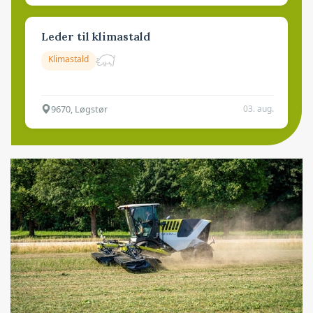
Leder til klimastald
Klimastald
9670, Løgstør
03. aug.