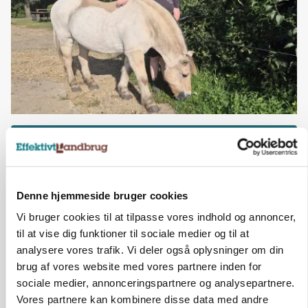
Josephines selvtillid vokser på
landeriet
Josephine Pinnerup fra Aulum er 18 år og
Denne hjemmeside bruger cookies
en af de unge, som lige nu er i gang med et
Vi bruger cookies til at tilpasse vores indhold og annoncer,
STU-forløb ved Landeriet.
til at vise dig funktioner til sociale medier og til at
analysere vores trafik. Vi deler også oplysninger om din
- Det er et rart sted at være. Det er
brug af vores website med vores partnere inden for
genkendeligt og jeg ved, hvad jeg skal, når
sociale medier, annonceringspartnere og analysepartnere.
jeg kommer herud, siger Josephine.
Vores partnere kan kombinere disse data med andre