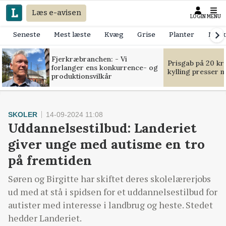
Læs e-avisen
LOGIN
MENU
Seneste
Mest læste
Kvæg
Grise
Planter
Mask
Fjerkræbranchen: - Vi
Prisgab på 20 kr
forlanger ens konkurrence- og
kylling presser 
produktionsvilkår
SKOLER
14-09-2024 11:08
Uddannelsestilbud: Landeriet
giver unge med autisme en tro
på fremtiden
Søren og Birgitte har skiftet deres skolelærerjobs
ud med at stå i spidsen for et uddannelsestilbud for
autister med interesse i landbrug og heste. Stedet
hedder Landeriet.