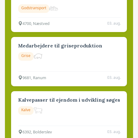
Godstransport
4700, Næstved
03. aug.
Medarbejdere til griseproduktion
Grise
9681, Ranum
03. aug.
Kalvepasser til ejendom i udvikling søges
Kalve
6392, Bolderslev
03. aug.