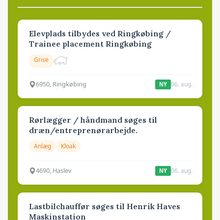
Elevplads tilbydes ved Ringkøbing /
Trainee placement Ringkøbing
Grise
6950, Ringkøbing
06. aug.
NY
Rørlægger / håndmand søges til
dræn/entreprenørarbejde.
Anlæg
Kloak
4690, Haslev
06. aug.
NY
Lastbilchauffør søges til Henrik Haves
Maskinstation