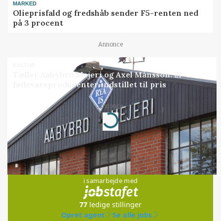
MARKED
Olieprisfald og fredshåb sender F5-renten ned
på 3 procent
Annonce
KULTUR
Tæller Aabybro Mejeri og Axel Månsson: 21
fødevareproducenter indstillet til pris
Annonce
Loading...
Jobs
i samarbejde med
77
ledige stillinger
Opret agent
Se alle jobs