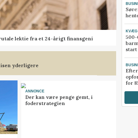
BUSIN
Søre
hente
KVÆG
500-6
tale lektie fra et 24-årigt finansgeni
barm
start
isen yderligere
BUSIN
Efter
opfo
for 8
ANNONCE
Der kan være penge gemt, i
foderstrategien