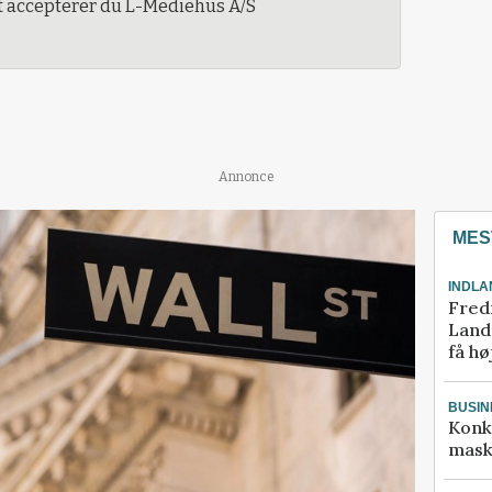
t accepterer du L-Mediehus A/S
Annonce
MES
INDLA
Fred
Landm
få hø
BUSIN
Konk
mask