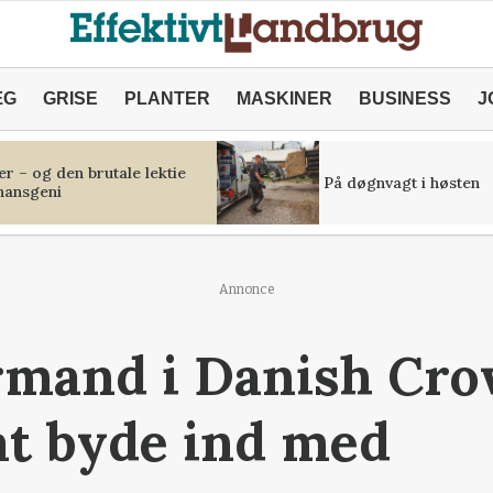
ÆG
GRISE
PLANTER
MASKINER
BUSINESS
J
r – og den brutale lektie
På døgnvagt i høsten
inansgeni
Annonce
mand i Danish Crow
at byde ind med