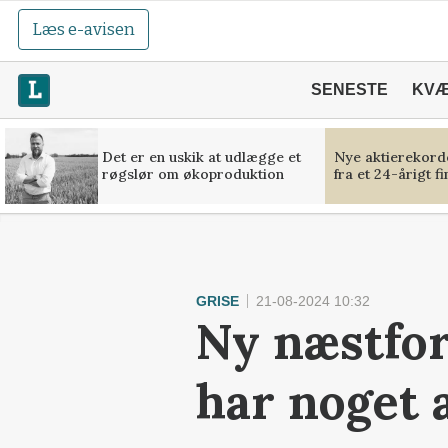
Læs e-avisen
SENESTE
KV
Det er en uskik at udlægge et
Nye aktierekorde
røgslør om økoproduktion
fra et 24-årigt f
GRISE
21-08-2024 10:32
Ny næstfor
har noget 