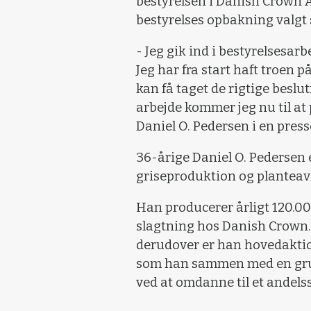
bestyrelsen i Danish Crown 
bestyrelses opbakning valgt
- Jeg gik ind i bestyrelsesar
Jeg har fra start haft troen p
kan få taget de rigtige beslu
arbejde kommer jeg nu til at 
Daniel O. Pedersen i en pres
36-årige Daniel O. Pedersen 
griseproduktion og planteavl
Han producerer årligt 120.00
slagtning hos Danish Crown. 
derudover er han hovedaktio
som han sammen med en grup
ved at omdanne til et andels