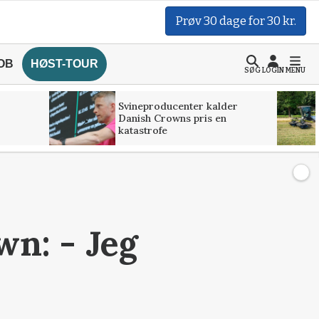
Prøv 30 dage for 30 kr.
OB
HØST-TOUR
SØG
LOGIN
MENU
Svineproducenter kalder
Danish Crowns pris en
katastrofe
n: - Jeg