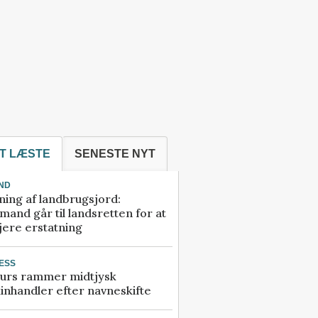
T LÆSTE
SENESTE NYT
ND
ning af landbrugsjord:
and går til landsretten for at
jere erstatning
ESS
urs rammer midtjysk
inhandler efter navneskifte