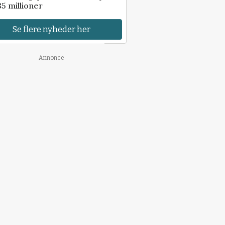
85 millioner
Se flere nyheder her
Annonce