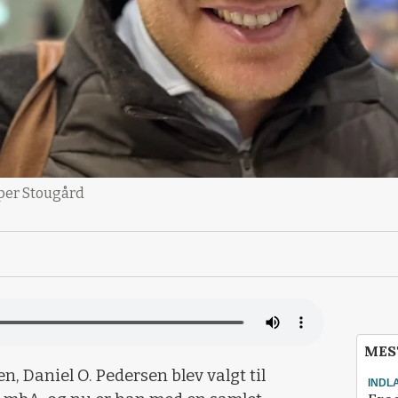
sper Stougård
MES
n, Daniel O. Pedersen blev valgt til
INDL