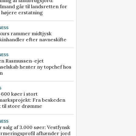
ning af landbrugsjord:
mand går til landsretten for
å højere erstatning
NESS
kurs rammer midtjysk
inhandler efter navneskifte
NESS
en Rasmussen-ejet
selskab henter ny topchef hos
an
G
600 køer i stort
marksprojekt: Fra beskeden
t til store drømme
NESS
r salg af 3.000 søer: Vestfynsk
rmeringsprofil afhænder jord