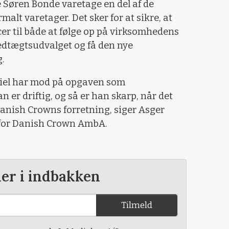
e Søren Bonde varetage en del af de
lt varetager. Det sker for at sikre, at
cer til både at følge op på virksomhedens
vedtægtsudvalget og få den nye
.
Daniel har mod på opgaven som
er driftig, og så er han skarp, når det
nish Crowns forretning, siger Asger
 for Danish Crown AmbA.
der i indbakken
Tilmeld