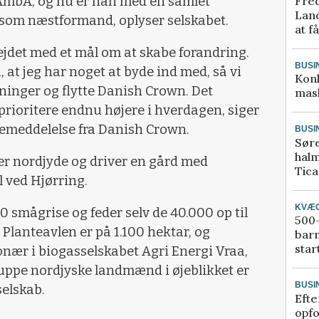
Fred
AmbA, og nu er han med en samlet
Land
 som næstformand, oplyser selskabet.
at f
bejdet med et mål om at skabe forandring.
BUSI
å, at jeg har noget at byde ind med, så vi
Kon
tninger og flytte Danish Crown. Det
mask
prioritere endnu højere i hverdagen, siger
semeddelelse fra Danish Crown.
BUSI
Sør
halm
er nordjyde og driver en gård med
Tic
 ved Hjørring.
KVÆ
0 smågrise og feder selv de 40.000 op til
500-
Planteavlen er på 1.100 hektar, og
bar
star
nær i biogasselskabet Agri Energi Vraa,
pe nordjyske landmænd i øjeblikket er
BUSI
selskab.
Efte
opfo