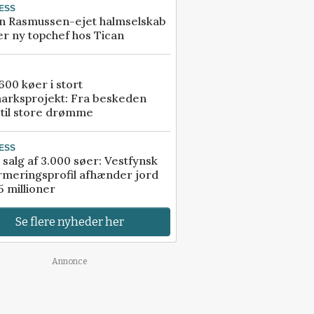
ESS
n Rasmussen-ejet halmselskab
r ny topchef hos Tican
00 køer i stort
arksprojekt: Fra beskeden
 til store drømme
ESS
 salg af 3.000 søer: Vestfynsk
rmeringsprofil afhænder jord
5 millioner
Se flere nyheder her
Annonce