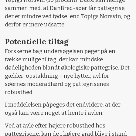
Topigs Norsvin (16 procent). Dette kan hænge
sammen med, at DanBred-søer får pattegrise,
der er mindre ved fødsel end Topigs Norsvin, og
derfor er mere udsatte.
Potentielle tiltag
Forskerne bag undersøgelsen peger på en
række mulige tiltag, der kan mindske
dødeligheden blandt økologiske pattegrise. Det
gælder: opstaldning – nye hytter, avl for
søernes moderadfærd og pattegrisenes
robusthed.
I meddelelsen påpeges det endvidere, at der
også kan være noget at hente i avlen.
Ved at avle efter højere robusthed hos
pattegrisene, kan de i højere grad blive i stand