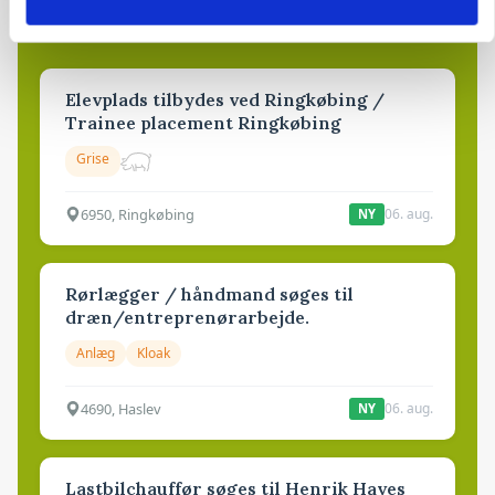
Opret agent
Se alle jobs
Elevplads tilbydes ved Ringkøbing /
Trainee placement Ringkøbing
Grise
6950, Ringkøbing
06. aug.
NY
Rørlægger / håndmand søges til
dræn/entreprenørarbejde.
Anlæg
Kloak
4690, Haslev
06. aug.
NY
Lastbilchauffør søges til Henrik Haves