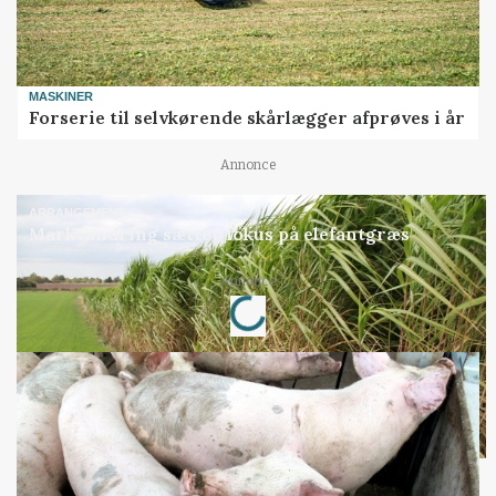
MASKINER
Forserie til selvkørende skårlægger afprøves i år
Annonce
ARRANGEMENT
Markvandring sætter fokus på elefantgræs
Loading...
Annonce