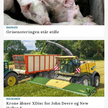
MARKED
Grisenoteringen står stille
MASKINER
Krone åbner XDisc for John Deere og New