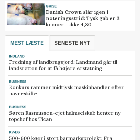
GRISE
Danish Crown slår igen i
noteringsstrid: Tysk gab er 3
kroner – ikke 4,30
MEST LÆSTE
SENESTE NYT
INDLAND
Fredning af landbrugsjord: Landmand går til
landsretten for at få højere erstatning
BUSINESS
Konkurs rammer midtjysk maskinhandler efter
navneskifte
BUSINESS
Søren Rasmussen-ejet halmselskab henter ny
topchef hos Tican
KVÆG
500-600 køer i stort barmarksprojekt: Fra