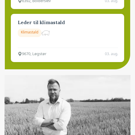
6392, Bolderslev
03. aug.
Leder til klimastald
Klimastald
9670, Løgstør
03. aug.