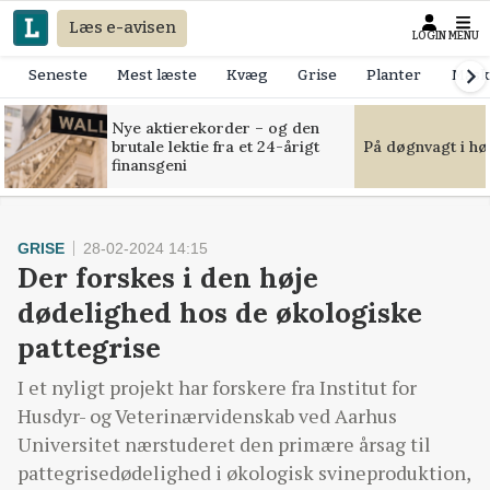
Læs e-avisen
LOGIN
MENU
Seneste
Mest læste
Kvæg
Grise
Planter
Mask
Nye aktierekorder – og den
brutale lektie fra et 24-årigt
På døgnvagt i hø
finansgeni
GRISE
28-02-2024 14:15
Der forskes i den høje
dødelighed hos de økologiske
pattegrise
I et nyligt projekt har forskere fra Institut for
Husdyr- og Veterinærvidenskab ved Aarhus
Universitet nærstuderet den primære årsag til
pattegrisedødelighed i økologisk svineproduktion,