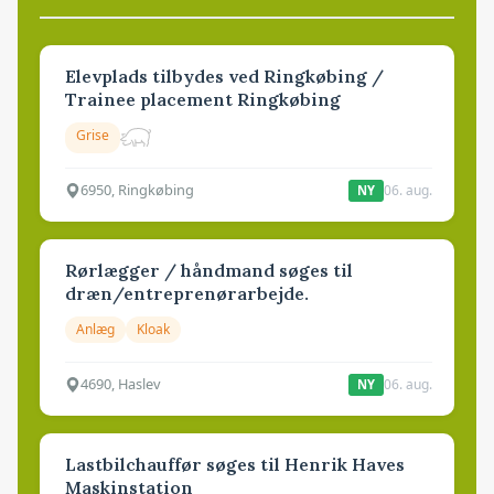
Elevplads tilbydes ved Ringkøbing /
Trainee placement Ringkøbing
Grise
6950, Ringkøbing
06. aug.
NY
Rørlægger / håndmand søges til
dræn/entreprenørarbejde.
Anlæg
Kloak
4690, Haslev
06. aug.
NY
Lastbilchauffør søges til Henrik Haves
Maskinstation