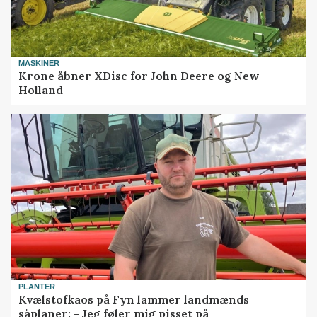
MASKINER
Krone åbner XDisc for John Deere og New
Holland
PLANTER
Kvælstofkaos på Fyn lammer landmænds
såplaner: - Jeg føler mig pisset på