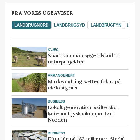
FRA VORES UGEAVISER
LANDBRUGNORD
LANDBRUGSYD
LANDBRUGFYN
LAND
KVÆG
Snart kan man søge tilskud til
naturprojekter
ARRANGEMENT
Markvandring sætter fokus på
elefantgræs
BUSINESS
Lokalt generationsskifte skal
løfte midtjysk siloimportør i
Norden
BUSINESS
Efter lån på 182 millioner: Sindal