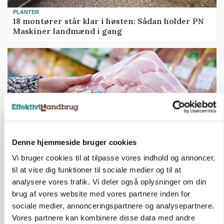
PLANTER
18 montører står klar i høsten: Sådan holder PN
Maskiner landmænd i gang
Denne hjemmeside bruger cookies
Vi bruger cookies til at tilpasse vores indhold og annoncer,
til at vise dig funktioner til sociale medier og til at
MARKEDSFOKUS
Prisgab på 20 kroner pr. kg vokser: Polsk kylling
analysere vores trafik. Vi deler også oplysninger om din
presser markedet
brug af vores website med vores partnere inden for
sociale medier, annonceringspartnere og analysepartnere.
Vores partnere kan kombinere disse data med andre