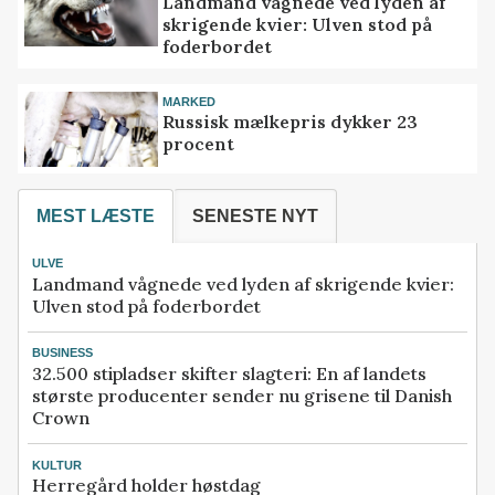
Landmand vågnede ved lyden af
skrigende kvier: Ulven stod på
foderbordet
MARKED
Russisk mælkepris dykker 23
procent
MEST LÆSTE
SENESTE NYT
ULVE
Landmand vågnede ved lyden af skrigende kvier:
Ulven stod på foderbordet
BUSINESS
32.500 stipladser skifter slagteri: En af landets
største producenter sender nu grisene til Danish
Crown
KULTUR
Herregård holder høstdag