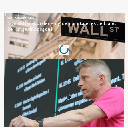
MARKEDSFOKUS
Nye aktierekorder – og den brutale lektie fra et
24-årigt finansgeni
Loading...
Annonce