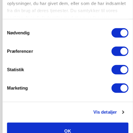
oplysninger, du har givet dem, eller som de har indsamlet
fra din brug af deres tjenester. Du samtykker til vores
cookies, hvis du fortsætter med at anvende vores
hjemmeside.
Samtykkevalg
Nødvendig
Præferencer
GRISE
Rådgiver om DB-Tjek: Små justeringer kan give
Statistik
store besparelser
Loading...
Annonce
Marketing
Vis detaljer
OK