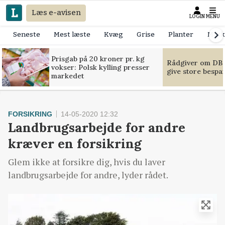
Læs e-avisen
LOGIN
MENU
Seneste
Mest læste
Kvæg
Grise
Planter
Mask
Prisgab på 20 kroner pr. kg
Rådgiver om DB-
vokser: Polsk kylling presser
give store bespa
markedet
FORSIKRING
14-05-2020 12:32
Landbrugsarbejde for andre
kræver en forsikring
Glem ikke at forsikre dig, hvis du laver
landbrugsarbejde for andre, lyder rådet.