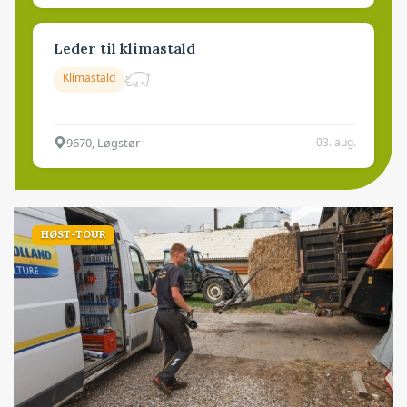
Leder til klimastald
Klimastald
9670, Løgstør
03. aug.
HØST-TOUR