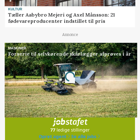
KULTUR
Tæller Aabybro Mejeri og Axel Månsson: 21
fødevareproducenter indstillet til pris
Annonce
MASKINER
Forserie til selvkørende skårlægger afprøves i år
Annonce
Loading...
Jobs
i samarbejde med
77
ledige stillinger
Opret agent
Se alle jobs