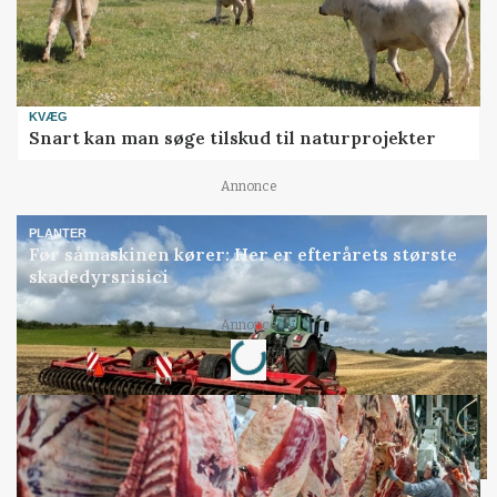
KVÆG
Snart kan man søge tilskud til naturprojekter
Annonce
PLANTER
Før såmaskinen kører: Her er efterårets største
skadedyrsrisici
Loading...
Annonce