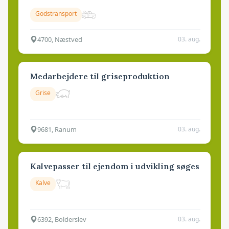
Godstransport
4700, Næstved
03. aug.
Medarbejdere til griseproduktion
Grise
9681, Ranum
03. aug.
Kalvepasser til ejendom i udvikling søges
Kalve
6392, Bolderslev
03. aug.