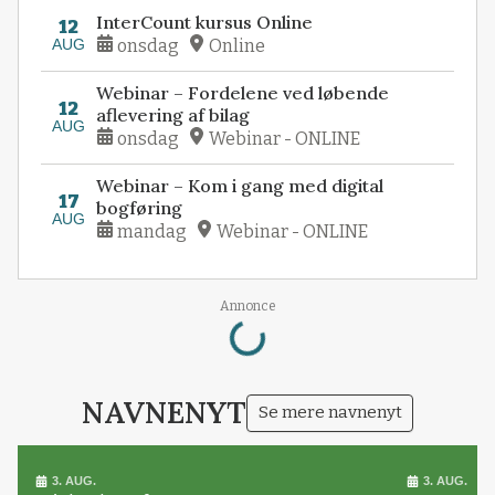
InterCount kursus Online
12
AUG
onsdag
Online
Webinar – Fordelene ved løbende
12
aflevering af bilag
AUG
onsdag
Webinar - ONLINE
Webinar – Kom i gang med digital
17
bogføring
AUG
mandag
Webinar - ONLINE
Loading...
Annonce
NAVNENYT
Se mere navnenyt
3. AUG.
3. AUG.