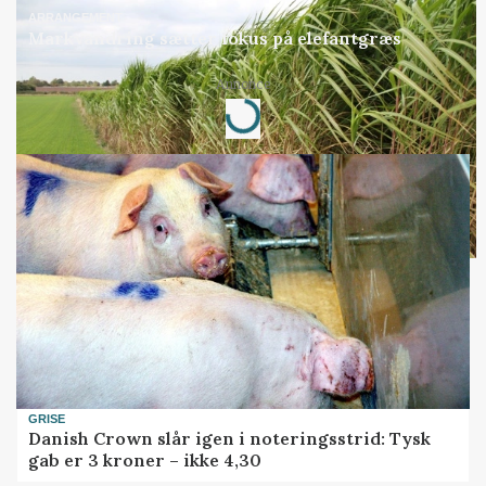
ARRANGEMENT
Markvandring sætter fokus på elefantgræs
Annonce
Loading...
GRISE
Danish Crown slår igen i noteringsstrid: Tysk
gab er 3 kroner – ikke 4,30