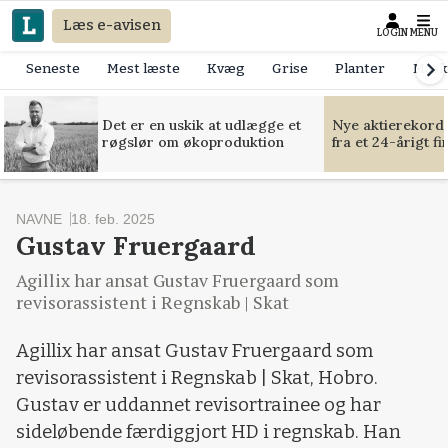
Læs e-avisen
LOGIN
MENU
Seneste
Mest læste
Kvæg
Grise
Planter
Mask
Det er en uskik at udlægge et
Nye aktierekorde
røgslør om økoproduktion
fra et 24-årigt f
NAVNE
18. feb. 2025
Gustav Fruergaard
Agillix har ansat Gustav Fruergaard som
revisorassistent i Regnskab | Skat
Agillix har ansat Gustav Fruergaard som
revisorassistent i Regnskab | Skat, Hobro.
Gustav er uddannet revisortrainee og har
sideløbende færdiggjort HD i regnskab. Han