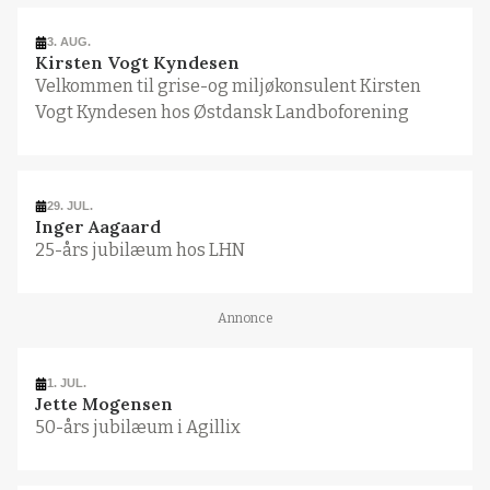
3. AUG.
Kirsten Vogt Kyndesen
Velkommen til grise-og miljøkonsulent Kirsten
Vogt Kyndesen hos Østdansk Landboforening
29. JUL.
Inger Aagaard
25-års jubilæum hos LHN
Annonce
1. JUL.
Jette Mogensen
50-års jubilæum i Agillix