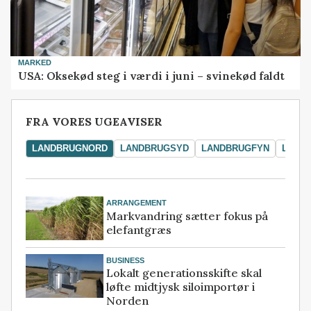
MARKED
USA: Oksekød steg i værdi i juni – svinekød faldt
FRA VORES UGEAVISER
LANDBRUGNORD
LANDBRUGSYD
LANDBRUGFYN
LAND
ARRANGEMENT
Markvandring sætter fokus på
elefantgræs
BUSINESS
Lokalt generationsskifte skal
løfte midtjysk siloimportør i
Norden