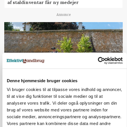
af staldinventar får ny medejer
Annonce
Denne hjemmeside bruger cookies
Vi bruger cookies til at tilpasse vores indhold og annoncer,
KULTUR
Herregård holder høstdag
til at vise dig funktioner til sociale medier og til at
analysere vores trafik. Vi deler også oplysninger om din
Annonce
brug af vores website med vores partnere inden for
sociale medier, annonceringspartnere og analysepartnere.
INDLAND
Vores partnere kan kombinere disse data med andre
Fredning binder landmands jord – kommunen