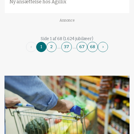
Ny ansættelse hos Agillix
Annonce
Side 1 af 68 (1.624 jubilæer)
…
…
‹
1
2
37
67
68
›