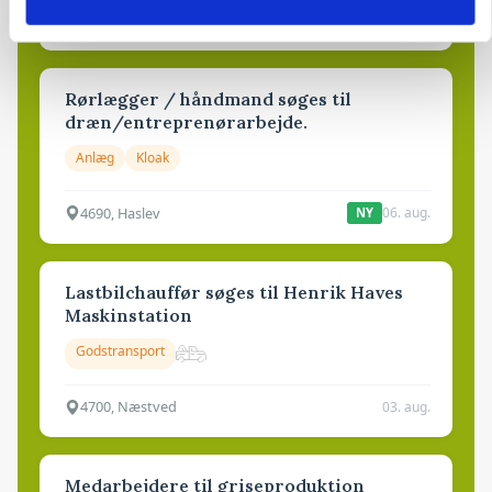
6950, Ringkøbing
06. aug.
NY
Rørlægger / håndmand søges til
dræn/entreprenørarbejde.
Anlæg
Kloak
4690, Haslev
06. aug.
NY
Lastbilchauffør søges til Henrik Haves
Maskinstation
Godstransport
4700, Næstved
03. aug.
Medarbejdere til griseproduktion