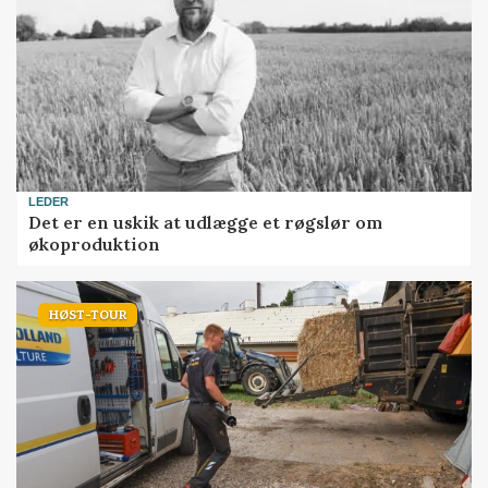
LEDER
Det er en uskik at udlægge et røgslør om
økoproduktion
HØST-TOUR