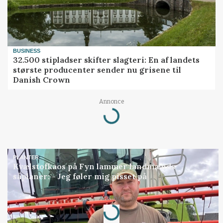
BUSINESS
32.500 stipladser skifter slagteri: En af landets
største producenter sender nu grisene til
Danish Crown
Annonce
Loading...
PLANTER
Kvælstofkaos på Fyn lammer landmænds
såplaner: - Jeg føler mig pisset på
Annonce