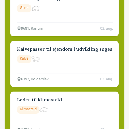
Grise
9681, Ranum
03. aug.
Kalvepasser til ejendom i udvikling søges
Kalve
6392, Bolderslev
03. aug.
Leder til klimastald
Klimastald