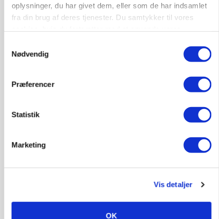
oplysninger, du har givet dem, eller som de har indsamlet
mangler stadig plejeplan
fra din brug af deres tjenester. Du samtykker til vores
cookies, hvis du fortsætter med at anvende vores
Annonce
Loading...
hjemmeside.
Samtykkevalg
Nødvendig
Jobs
Præferencer
i samarbejde med
Statistik
80
ledige stillinger
Opret agent
Se alle jobs
Marketing
Elevplads tilbydes ved Ringkøbing /
Vis detaljer
Trainee placement Ringkøbing
Grise
OK