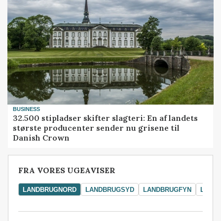
BUSINESS
32.500 stipladser skifter slagteri: En af landets
største producenter sender nu grisene til
Danish Crown
FRA VORES UGEAVISER
LANDBRUGNORD
LANDBRUGSYD
LANDBRUGFYN
LAND