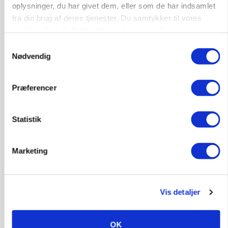
Russisk mælkepris dykker 23 procent
oplysninger, du har givet dem, eller som de har indsamlet
fra din brug af deres tjenester. Du samtykker til vores
Annonce
cookies, hvis du fortsætter med at anvende vores
Loading...
hjemmeside.
Samtykkevalg
Nødvendig
Jobs
Præferencer
i samarbejde med
Statistik
76
ledige stillinger
Opret agent
Se alle jobs
Marketing
Elevplads tilbydes ved Ringkøbing /
Trainee placement Ringkøbing
Vis detaljer
Grise
OK