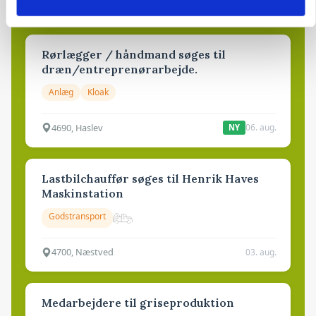
6950, Ringkøbing
06. aug.
NY
Rørlægger / håndmand søges til
dræn/entreprenørarbejde.
Anlæg
Kloak
4690, Haslev
06. aug.
NY
Lastbilchauffør søges til Henrik Haves
Maskinstation
Godstransport
4700, Næstved
03. aug.
Medarbejdere til griseproduktion