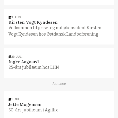
3. AUG.
Kirsten Vogt Kyndesen
Velkommen til grise-og miljøkonsulent Kirsten
Vogt Kyndesen hos Østdansk Landboforening
29. JUL.
Inger Aagaard
25-års jubilæum hos LHN
Annonce
1. JUL.
Jette Mogensen
50-års jubilæum i Agillix