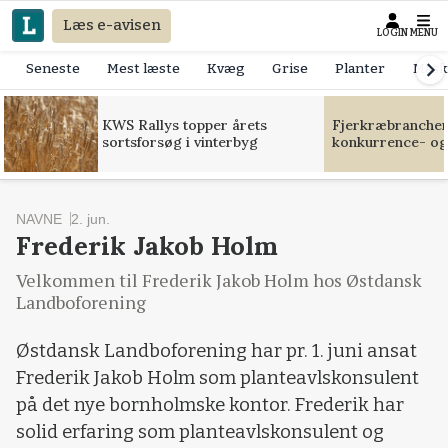
Læs e-avisen
LOGIN
MENU
Seneste
Mest læste
Kvæg
Grise
Planter
Mask
KWS Rallys topper årets
Fjerkræbranchen:
sortsforsøg i vinterbyg
konkurrence- og
NAVNE
2. jun.
Frederik Jakob Holm
Velkommen til Frederik Jakob Holm hos Østdansk
Landboforening
Østdansk Landboforening har pr. 1. juni ansat
Frederik Jakob Holm som planteavlskonsulent
på det nye bornholmske kontor. Frederik har
solid erfaring som planteavlskonsulent og