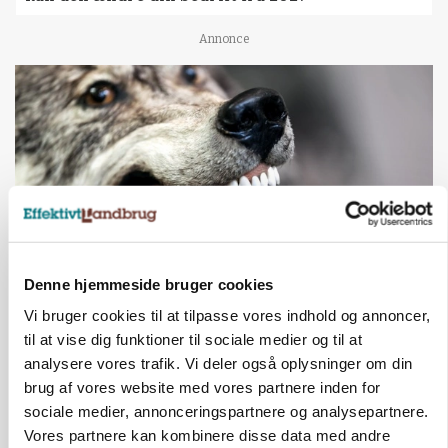
Annonce
Denne hjemmeside bruger cookies
ULVE
Vi bruger cookies til at tilpasse vores indhold og annoncer,
Landmand vågnede ved lyden af skrigende kvier:
til at vise dig funktioner til sociale medier og til at
Ulven stod på foderbordet
analysere vores trafik. Vi deler også oplysninger om din
brug af vores website med vores partnere inden for
Annonce
sociale medier, annonceringspartnere og analysepartnere.
Vores partnere kan kombinere disse data med andre
MARKED