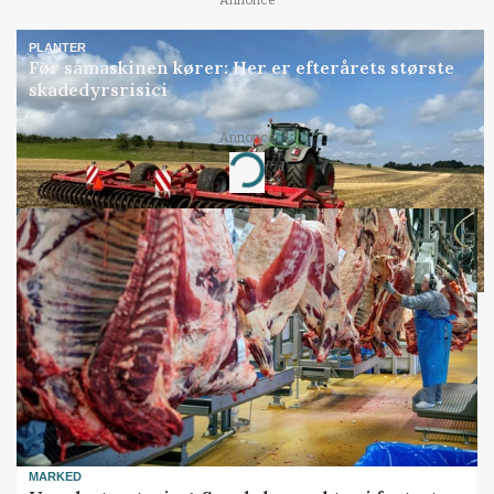
Annonce
PLANTER
Før såmaskinen kører: Her er efterårets største
skadedyrsrisici
Annonce
Loading...
MARKED