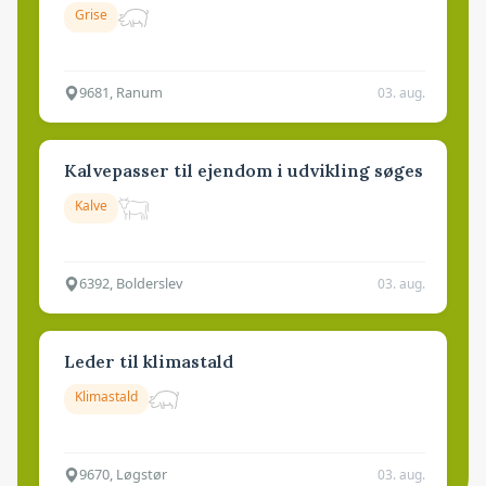
Grise
9681, Ranum
03. aug.
Kalvepasser til ejendom i udvikling søges
Kalve
6392, Bolderslev
03. aug.
Leder til klimastald
Klimastald
9670, Løgstør
03. aug.