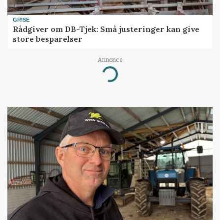
GRISE
Rådgiver om DB-Tjek: Små justeringer kan give
store besparelser
Annonce
Loading...