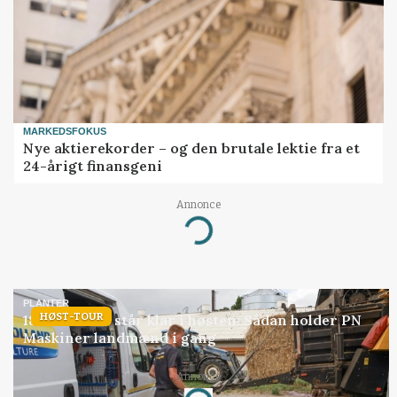
MARKEDSFOKUS
Nye aktierekorder – og den brutale lektie fra et
24-årigt finansgeni
Annonce
Loading...
PLANTER
HØST-TOUR
18 montører står klar i høsten: Sådan holder PN
Maskiner landmænd i gang
Annonce