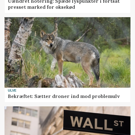
Uændret notering: Spæde lyspunkter i fortsat
presset marked for oksekød
ULVE
Bekræftet: Sætter droner ind mod problemulv