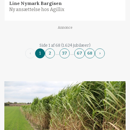
Line Nymark Bargisen
Ny ansættelse hos Agillix
Annonce
Side 1 af 68 (1.624 jubilæer)
…
…
‹
1
2
37
67
68
›