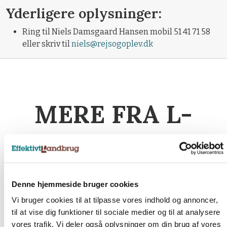
Yderligere oplysninger:
Ring til Niels Damsgaard Hansen mobil 51 41 71 58
eller skriv til
niels@rejsogoplev.dk
MERE FRA L-
MEDIEHUS
Denne hjemmeside bruger cookies
Abonnement
Vi bruger cookies til at tilpasse vores indhold og annoncer,
til at vise dig funktioner til sociale medier og til at analysere
Abonner på dagbladet Effektivt Landbrug eller en af
vores trafik. Vi deler også oplysninger om din brug af vores