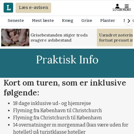
Læs e-avisen
LOGIN
MENU
Seneste
Mest læste
Kvæg
Grise
Planter
Mask
Grisebestanden stiger trods
Uændret notering
svagere avlsbestand
fortsat presset 
Praktisk Info
Kort om turen, som er inklusive
følgende:
18 dage inklusive ud- og hjemrejse
Flyvning fra København til Christchurch
Flyvning fra Christchurch til København
14 overnatninger m morgenmad (kan være uden for
hotellet) på turistklasse hoteller