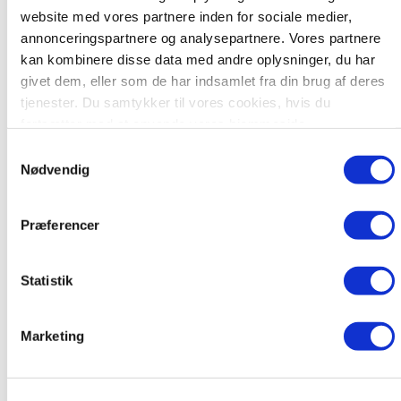
vores lokale ugeaviser.
website med vores partnere inden for sociale medier,
annonceringspartnere og analysepartnere. Vores partnere
kan kombinere disse data med andre oplysninger, du har
Køb abonnement
givet dem, eller som de har indsamlet fra din brug af deres
tjenester. Du samtykker til vores cookies, hvis du
fortsætter med at anvende vores hjemmeside.
Apps
Samtykkevalg
Effektivt Landbrug Nyheder
Nødvendig
Vores nyheder og e-avis.
Præferencer
LandKiosken
Statistik
Alle vores digitale e-aviser.
Marketing