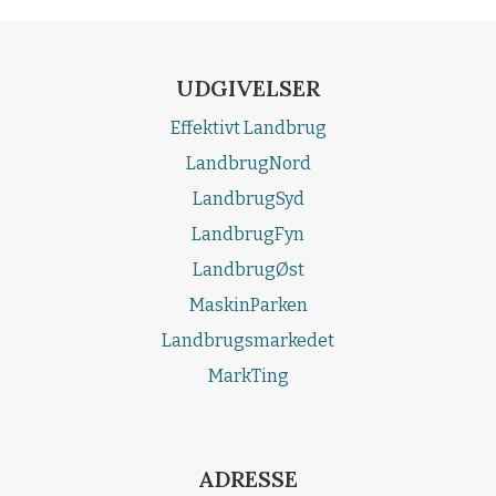
UDGIVELSER
Effektivt Landbrug
LandbrugNord
LandbrugSyd
LandbrugFyn
LandbrugØst
MaskinParken
Landbrugsmarkedet
MarkTing
ADRESSE