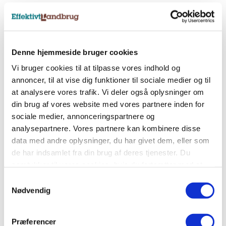
Nyhedsbreve
Tilmeld dig et af vores nyhedsbreve, og få
Denne hjemmeside bruger cookies
landbrugets vigtigste nyheder direkte i indbakken.
Vi bruger cookies til at tilpasse vores indhold og
annoncer, til at vise dig funktioner til sociale medier og til
at analysere vores trafik. Vi deler også oplysninger om
Tilmeld nyhedsbrev
din brug af vores website med vores partnere inden for
sociale medier, annonceringspartnere og
analysepartnere. Vores partnere kan kombinere disse
Sociale medier
data med andre oplysninger, du har givet dem, eller som
de har indsamlet fra din brug af deres tjenester. Du
Følg os på Facebook, LinkedIn og Instagram og få
samtykker til vores cookies, hvis du fortsætter med at
alle landbrugets vigtigste nyheder.
anvende vores hjemmeside.
Samtykkevalg
Nødvendig
Præferencer