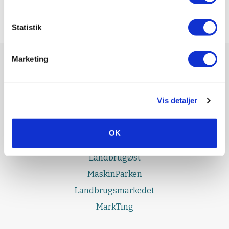
Statistik
Marketing
UDGIVELSER
Effektivt Landbrug
Vis detaljer
LandbrugNord
LandbrugSyd
OK
LandbrugFyn
LandbrugØst
MaskinParken
Landbrugsmarkedet
MarkTing