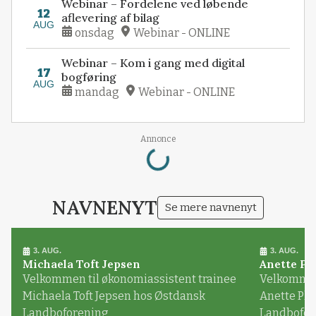
Webinar – Fordelene ved løbende
12
aflevering af bilag
AUG
onsdag
Webinar - ONLINE
Webinar – Kom i gang med digital
17
bogføring
AUG
mandag
Webinar - ONLINE
Loading...
Annonce
NAVNENYT
Se mere navnenyt
3. AUG.
3. AUG.
Michaela Toft Jepsen
Anette Pl
Velkommen til økonomiassistent trainee
Velkommen 
Michaela Toft Jepsen hos Østdansk
Anette Pl
Landboforening
Landbofor