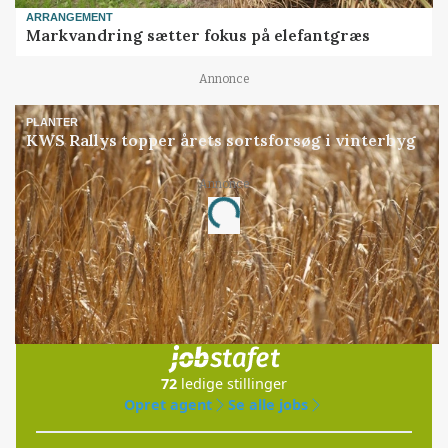
ARRANGEMENT
Markvandring sætter fokus på elefantgræs
Annonce
PLANTER
KWS Rallys topper årets sortsforsøg i vinterbyg
Annonce
Loading...
Jobs
i samarbejde med
72
ledige stillinger
Opret agent
Se alle jobs