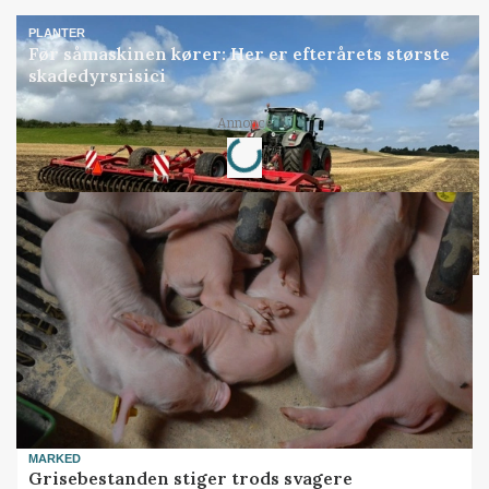
PLANTER
Før såmaskinen kører: Her er efterårets største
skadedyrsrisici
Loading...
Annonce
MARKED
Grisebestanden stiger trods svagere