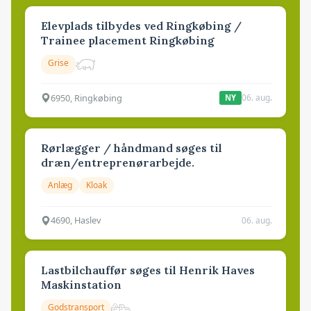
Elevplads tilbydes ved Ringkøbing /
Trainee placement Ringkøbing
Grise
6950, Ringkøbing
06. aug.
NY
Rørlægger / håndmand søges til
dræn/entreprenørarbejde.
Anlæg
Kloak
4690, Haslev
06. aug.
Lastbilchauffør søges til Henrik Haves
Maskinstation
Godstransport