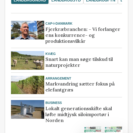
LANDBRUGNORD
LANDBRUGSYD
LANDBRUGFYN
LAND
CAP-I-DANMARK
Fjerkræbranchen: - Vi forlanger
ens konkurrence- og
produktionsvilkår
KVÆG
Snart kan man søge tilskud til
naturprojekter
ARRANGEMENT
Markvandring sætter fokus på
elefantgræs
BUSINESS
Lokalt generationsskifte skal
løfte midtjysk siloimportør i
Norden