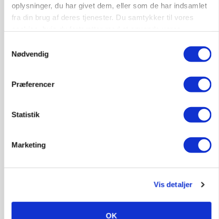
oplysninger, du har givet dem, eller som de har indsamlet
fra din brug af deres tjenester. Du samtykker til vores
MARKED
cookies, hvis du fortsætter med at anvende vores
Russisk mælkepris dykker 23 procent
hjemmeside.
Samtykkevalg
Nødvendig
Annonce
BUSINESS
Præferencer
Fra mark til mur: Byggeriet kan åbne nyt
marked for biokul
Loading...
Statistik
Annonce
Marketing
Vis detaljer
OK