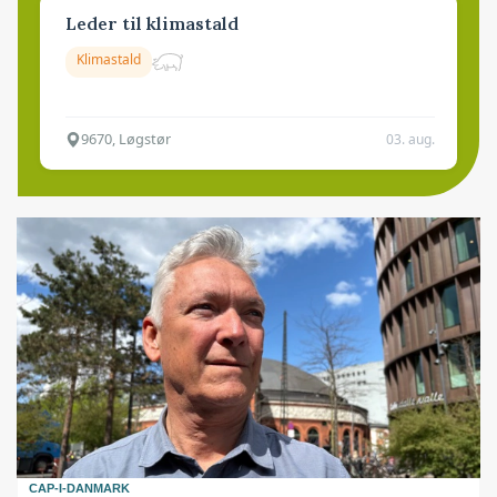
Leder til klimastald
Klimastald
9670, Løgstør
03. aug.
CAP-I-DANMARK