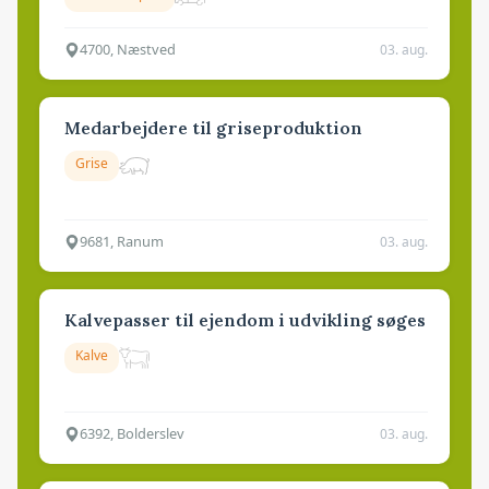
4700, Næstved
03. aug.
Medarbejdere til griseproduktion
Grise
9681, Ranum
03. aug.
Kalvepasser til ejendom i udvikling søges
Kalve
6392, Bolderslev
03. aug.