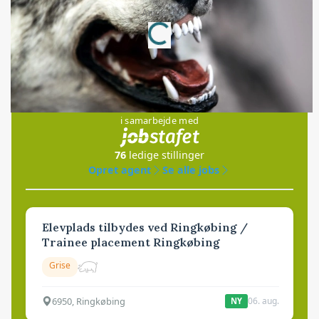
Annonce
Loading...
Jobs
i samarbejde med
76
ledige stillinger
Opret agent
Se alle jobs
Elevplads tilbydes ved Ringkøbing /
Trainee placement Ringkøbing
Grise
6950, Ringkøbing
06. aug.
NY