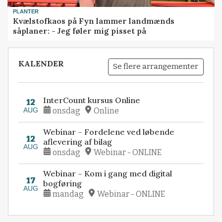
PLANTER
Kvælstofkaos på Fyn lammer landmænds
såplaner: - Jeg føler mig pisset på
KALENDER
Se flere arrangementer
InterCount kursus Online
12
AUG
onsdag
Online
Webinar – Fordelene ved løbende
12
aflevering af bilag
AUG
onsdag
Webinar - ONLINE
Webinar – Kom i gang med digital
17
bogføring
AUG
mandag
Webinar - ONLINE