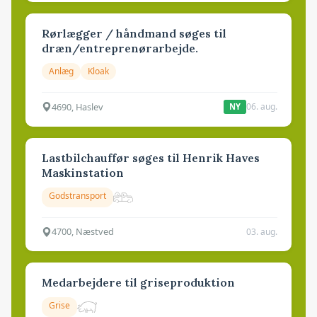
Rørlægger / håndmand søges til
dræn/entreprenørarbejde.
Anlæg
Kloak
4690, Haslev
06. aug.
NY
Lastbilchauffør søges til Henrik Haves
Maskinstation
Godstransport
4700, Næstved
03. aug.
Medarbejdere til griseproduktion
Grise