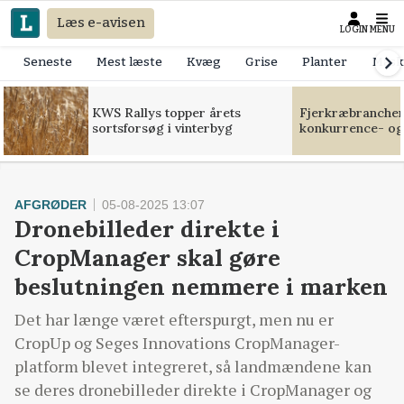
Læs e-avisen
LOGIN
MENU
Seneste
Mest læste
Kvæg
Grise
Planter
Mask
KWS Rallys topper årets
Fjerkræbranchen:
sortsforsøg i vinterbyg
konkurrence- og
AFGRØDER
05-08-2025 13:07
Dronebilleder direkte i
CropManager skal gøre
beslutningen nemmere i marken
Det har længe været efterspurgt, men nu er
CropUp og Seges Innovations CropManager-
platform blevet integreret, så landmændene kan
se deres dronebilleder direkte i CropManager og