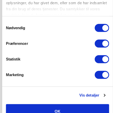
protestgruppe vil demonstrere mod ny
oplysninger, du har givet dem, eller som de har indsamlet
gødskningslov
fra din brug af deres tjenester. Du samtykker til vores
cookies, hvis du fortsætter med at anvende vores
Annonce
hjemmeside.
Samtykkevalg
Nødvendig
Præferencer
Statistik
Marketing
KVÆG
Snart kan man søge tilskud til naturprojekter
Vis detaljer
Annonce
OK
PLANTER