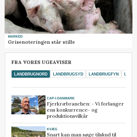
MARKED
Grisenoteringen står stille
FRA VORES UGEAVISER
LANDBRUGNORD
LANDBRUGSYD
LANDBRUGFYN
LAND
CAP-I-DANMARK
Fjerkræbranchen: - Vi forlanger
ens konkurrence- og
produktionsvilkår
KVÆG
Snart kan man søge tilskud til