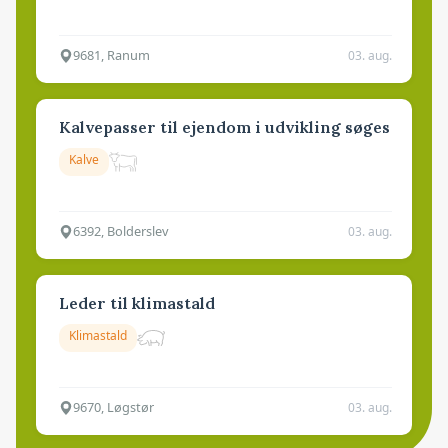
9681, Ranum
03. aug.
Kalvepasser til ejendom i udvikling søges
Kalve
6392, Bolderslev
03. aug.
Leder til klimastald
Klimastald
9670, Løgstør
03. aug.