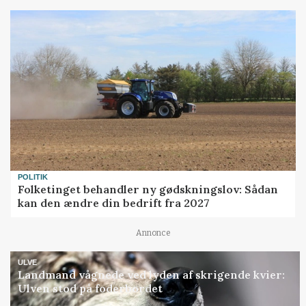
POLITIK
Folketinget behandler ny gødskningslov: Sådan
kan den ændre din bedrift fra 2027
Annonce
ULVE
Landmand vågnede ved lyden af skrigende kvier:
Ulven stod på foderbordet