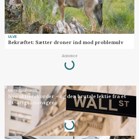
ULVE
Bekræftet: Sætter droner ind mod problemulv
Loading...
Annonce
MARKEDSFOKUS
Nye aktierekorder – og den brutale lektie fra et
24-årigt finansgeni
Loading...
Annonce