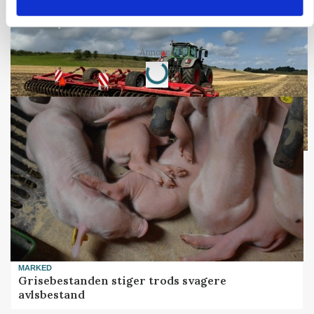
Før såmaskinen kører: Her er efterårets største
skadedyrsrisici
Loading...
Annonce
MARKED
Grisebestanden stiger trods svagere
avlsbestand