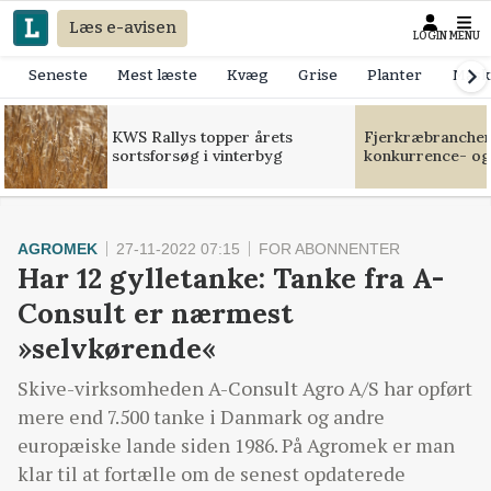
Læs e-avisen
LOGIN
MENU
Seneste
Mest læste
Kvæg
Grise
Planter
Mask
KWS Rallys topper årets
Fjerkræbranchen:
sortsforsøg i vinterbyg
konkurrence- og
AGROMEK
27-11-2022 07:15
FOR ABONNENTER
Har 12 gylletanke: Tanke fra A-
Consult er nærmest
»selvkørende«
Skive-virksomheden A-Consult Agro A/S har opført
mere end 7.500 tanke i Danmark og andre
europæiske lande siden 1986. På Agromek er man
klar til at fortælle om de senest opdaterede