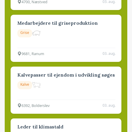
4700, Næstved
03. aug.
Medarbejdere til griseproduktion
Grise
9681, Ranum
03. aug.
Kalvepasser til ejendom i udvikling søges
Kalve
6392, Bolderslev
03. aug.
Leder til klimastald