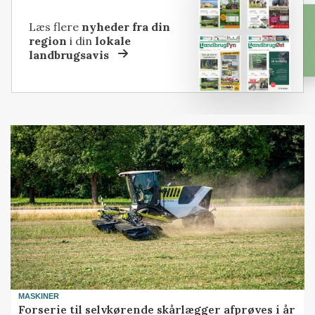
Læs flere
nyheder fra din
region
i din
lokale
landbrugsavis
MASKINER
Forserie til selvkørende skårlægger afprøves i år