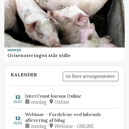
MARKED
Grisenoteringen står stille
KALENDER
Se flere arrangementer
InterCount kursus Online
12
AUG
onsdag
Online
Webinar – Fordelene ved løbende
12
aflevering af bilag
AUG
onsdag
Webinar - ONLINE