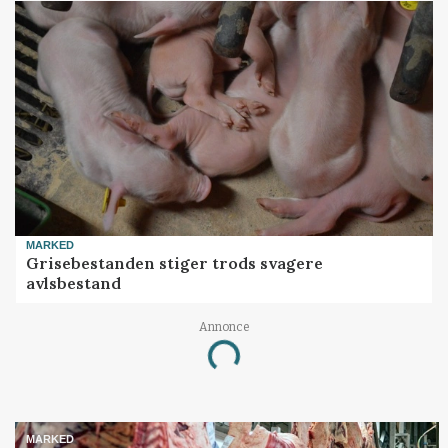
MARKED
Grisebestanden stiger trods svagere
avlsbestand
Annonce
Loading...
MARKED