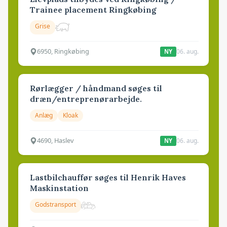
Trainee placement Ringkøbing
Grise
6950, Ringkøbing
06. aug.
NY
Rørlægger / håndmand søges til
dræn/entreprenørarbejde.
Anlæg
Kloak
4690, Haslev
06. aug.
NY
Lastbilchauffør søges til Henrik Haves
Maskinstation
Godstransport