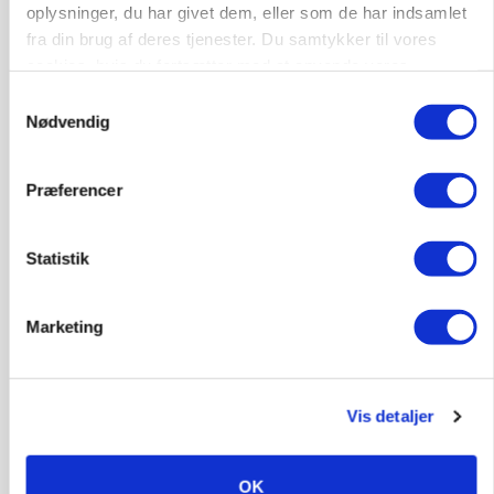
»Nu stopper I«: Landbrugsdebattør og
oplysninger, du har givet dem, eller som de har indsamlet
protestgruppe vil demonstrere mod ny
fra din brug af deres tjenester. Du samtykker til vores
gødskningslov
cookies, hvis du fortsætter med at anvende vores
hjemmeside.
Samtykkevalg
Annonce
Nødvendig
POLITIK
Folketinget behandler ny gødskningslov: Sådan
Præferencer
kan den ændre din bedrift fra 2027
Annonce
Statistik
Loading...
Marketing
Vis detaljer
OK