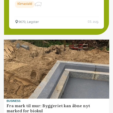
Klimastald
9670, Løgstør
03. aug.
BUSINESS
Fra mark til mur: Byggeriet kan åbne nyt
marked for biokul