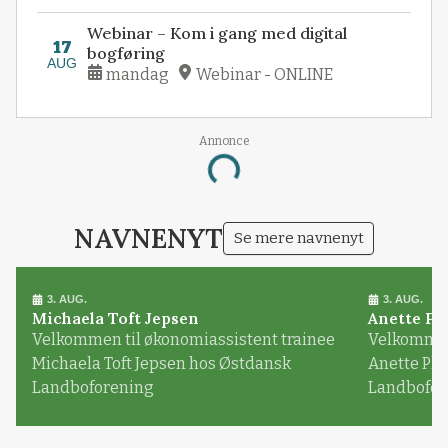
Webinar – Kom i gang med digital
17
bogføring
AUG
mandag
Webinar - ONLINE
Annonce
Loading...
NAVNENYT
Se mere navnenyt
3. AUG.
3. AUG.
Michaela Toft Jepsen
Anette Pl
Velkommen til økonomiassistent trainee
Velkommen 
Michaela Toft Jepsen hos Østdansk
Anette Pl
Landboforening
Landbofor