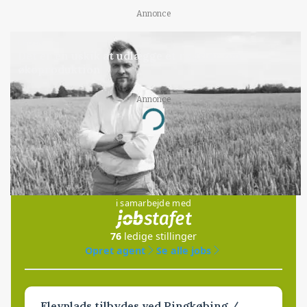
Annonce
LEDER
Det er en uskik at udlægge et røgslør om
økoproduktion
Annonce
Loading...
Jobs
i samarbejde med
76
ledige stillinger
Opret agent
Se alle jobs
Elevplads tilbydes ved Ringkøbing /