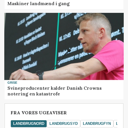
Maskiner landmænd i gang
GRISE
Svineproducenter kalder Danish Crowns
notering en katastrofe
FRA VORES UGEAVISER
LANDBRUGNORD
LANDBRUGSYD
LANDBRUGFYN
LAND