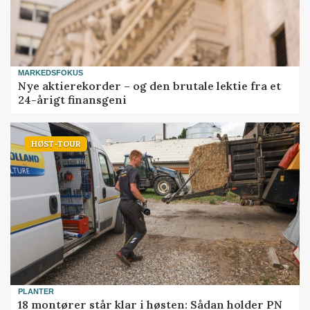
MARKEDSFOKUS
Nye aktierekorder – og den brutale lektie fra et
24-årigt finansgeni
HØST-TOUR
PLANTER
18 montører står klar i høsten: Sådan holder PN