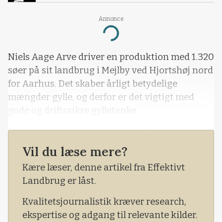
Annonce
Loading...
Niels Aage Arve driver en produktion med 1.320
søer på sit landbrug i Mejlby ved Hjortshøj nord
for Aarhus. Det skaber årligt betydelige
mængder gylle, og derfor er det vigtigt med
gode og driftssikre gylletanke.
Dem får han fra Agromek-udstilleren A-
Consult, som tilbyder tanke med indstøbte
Vil du læse mere?
stålliner, og det er den midtjyske landmand
Kære læser, denne artikel fra Effektivt
vældig godt tilfreds med.
Landbrug er låst.
Kvalitetsjournalistik kræver research,
ekspertise og adgang til relevante kilder.