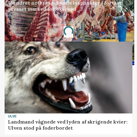
Uændret notering: Spæde lyspunkter i fortsat
presset marked for oksekød
Annonce
Loading...
ULVE
Landmand vågnede ved lyden af skrigende kvier:
Ulven stod på foderbordet