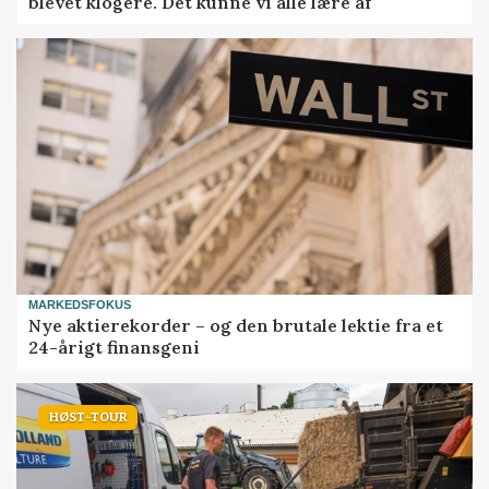
blevet klogere. Det kunne vi alle lære af
MARKEDSFOKUS
Nye aktierekorder – og den brutale lektie fra et
24-årigt finansgeni
HØST-TOUR