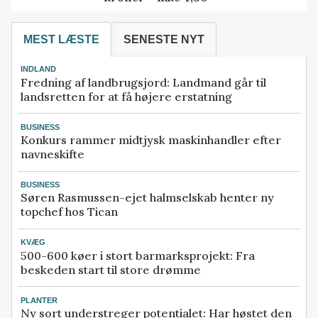
MEST LÆSTE
SENESTE NYT
INDLAND
Fredning af landbrugsjord: Landmand går til
landsretten for at få højere erstatning
BUSINESS
Konkurs rammer midtjysk maskinhandler efter
navneskifte
BUSINESS
Søren Rasmussen-ejet halmselskab henter ny
topchef hos Tican
KVÆG
500-600 køer i stort barmarksprojekt: Fra
beskeden start til store drømme
PLANTER
Ny sort understreger potentialet: Har høstet den