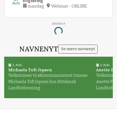
bogføring
AUG
mandag
Webinar - ONLINE
Annonce
Loading...
NAVNENYT
Se mere navnenyt
3. AUG.
3. AUG.
Michaela Toft Jepsen
Anette Pl
Velkommen til økonomiassistent trainee
Velkommen 
Michaela Toft Jepsen hos Østdansk
Anette Pl
Landboforening
Landbofor