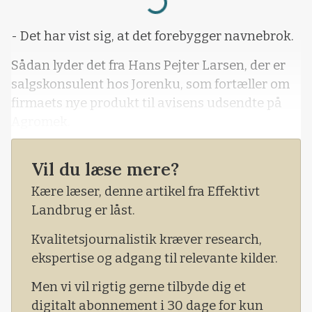
Loading...
- Det har vist sig, at det forebygger navnebrok.
Sådan lyder det fra Hans Pejter Larsen, der er
salgskonsulent hos Jorenku, som fortæller om
firmaets nye produkt til avisens udsendte på
Agromek.
Piglet Combi hedder Jorenkus nye
Vil du læse mere?
strøelsesprodukt til pattegrise, som blev
lanceret i januar i år. Ifølge Jorenku kan det helt
Kære læser, denne artikel fra Effektivt
erstatte brugen af andre udtørringsmidler i
Landbrug er låst.
pattegrisehulen.
Kvalitetsjournalistik kræver research,
ekspertise og adgang til relevante kilder.
Men vi vil rigtig gerne tilbyde dig et
digitalt abonnement i 30 dage for kun