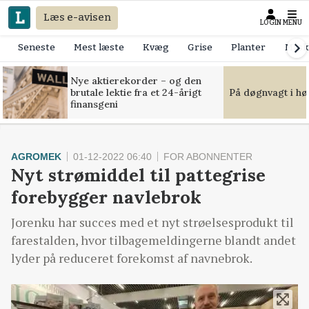
Læs e-avisen
LOGIN
MENU
Seneste
Mest læste
Kvæg
Grise
Planter
Mask
Nye aktierekorder – og den
brutale lektie fra et 24-årigt
På døgnvagt i hø
finansgeni
AGROMEK
01-12-2022 06:40
FOR ABONNENTER
Nyt strømiddel til pattegrise
forebygger navlebrok
Jorenku har succes med et nyt strøelsesprodukt til
farestalden, hvor tilbagemeldingerne blandt andet
lyder på reduceret forekomst af navnebrok.