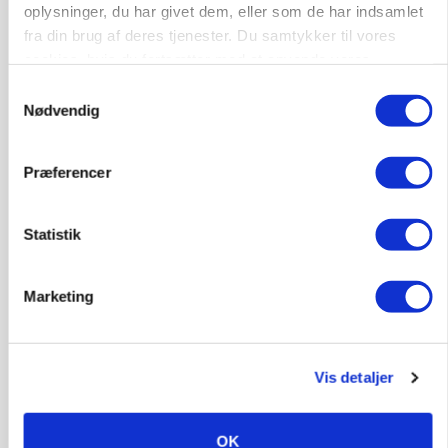
MASKINER
oplysninger, du har givet dem, eller som de har indsamlet
Forserie til selvkørende skårlægger afprøves i år
fra din brug af deres tjenester. Du samtykker til vores
cookies, hvis du fortsætter med at anvende vores
Annonce
hjemmeside.
Samtykkevalg
Nødvendig
ARRANGEMENT
Markvandring sætter fokus på elefantgræs
Præferencer
Annonce
Loading...
Statistik
Marketing
Vis detaljer
OK