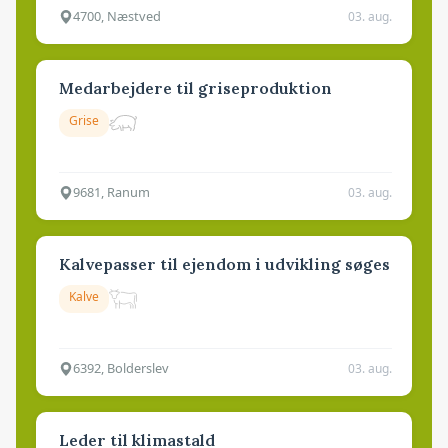
4700, Næstved
03. aug.
Medarbejdere til griseproduktion
Grise
9681, Ranum
03. aug.
Kalvepasser til ejendom i udvikling søges
Kalve
6392, Bolderslev
03. aug.
Leder til klimastald