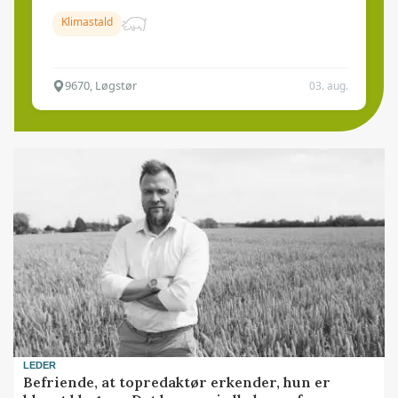
Klimastald
9670, Løgstør
03. aug.
LEDER
Befriende, at topredaktør erkender, hun er