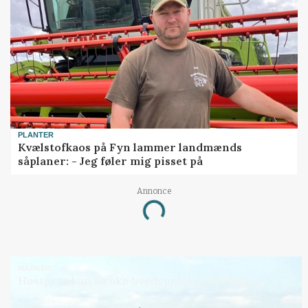
PLANTER
Kvælstofkaos på Fyn lammer landmænds
såplaner: - Jeg føler mig pisset på
Annonce
Loading...
MARKED
Høstpres kan sænke hvedeprisen yderligere