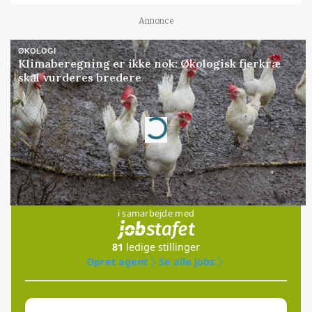
Annonce
ØKOLOGI
Klimaberegning er ikke nok: Økologisk fjerkræ
skal vurderes bredere
Annonce
Loading...
Jobs
i samarbejde med
81
ledige stillinger
Opret agent
Se alle jobs