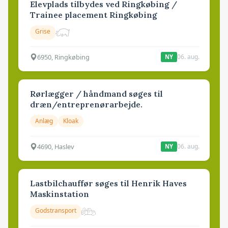
Elevplads tilbydes ved Ringkøbing /
Trainee placement Ringkøbing
Grise
6950, Ringkøbing
06. aug.
NY
Rørlægger / håndmand søges til
dræn/entreprenørarbejde.
Anlæg
Kloak
4690, Haslev
06. aug.
NY
Lastbilchauffør søges til Henrik Haves
Maskinstation
Godstransport