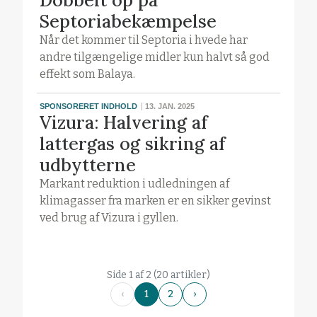
Dobbelt op på
Septoriabekæmpelse
Når det kommer til Septoria i hvede har
andre tilgængelige midler kun halvt så god
effekt som Balaya.
SPONSORERET INDHOLD
13. JAN. 2025
Vizura: Halvering af
lattergas og sikring af
udbytterne
Markant reduktion i udledningen af
klimagasser fra marken er en sikker gevinst
ved brug af Vizura i gyllen.
Side 1 af 2 (20 artikler)
‹
1
2
›