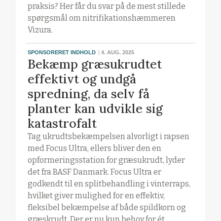
praksis? Her får du svar på de mest stillede
spørgsmål om nitrifikationshæmmeren
Vizura.
SPONSORERET INDHOLD
4. AUG. 2025
Bekæmp græsukrudtet
effektivt og undgå
spredning, da selv få
planter kan udvikle sig
katastrofalt
Tag ukrudtsbekæmpelsen alvorligt i rapsen
med Focus Ultra, ellers bliver den en
opformeringsstation for græsukrudt, lyder
det fra BASF Danmark. Focus Ultra er
godkendt til en splitbehandling i vinterraps,
hvilket giver mulighed for en effektiv,
fleksibel bekæmpelse af både spildkorn og
græskrudt. Der er nu kun behov for ét