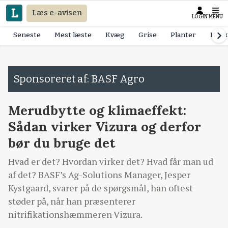
Læs e-avisen
LOGIN
MENU
Seneste
Mest læste
Kvæg
Grise
Planter
Mask
Sponsoreret af: BASF Agro
Merudbytte og klimaeffekt:
Sådan virker Vizura og derfor
bør du bruge det
Hvad er det? Hvordan virker det? Hvad får man ud
af det? BASF’s Ag-Solutions Manager, Jesper
Kystgaard, svarer på de spørgsmål, han oftest
støder på, når han præsenterer
nitrifikationshæmmeren Vizura.