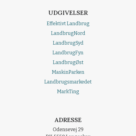
UDGIVELSER
Effektivt Landbrug
LandbrugNord
LandbrugSyd
LandbrugFyn
LandbrugØst
MaskinParken
Landbrugsmarkedet
MarkTing
ADRESSE
Odensevej 29