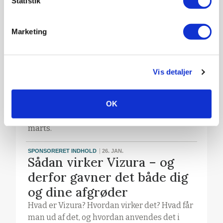
Statistik
Architect® – et nyt
kombineret svampe- og
Marketing
vækstreguleringsmiddel til
vinterraps
Sundere stængel og ny standard for
Vis detaljer
bekæmpelse af lys bladplet*. Kontrol af
væksten så lejesæd minimeres for lettere
OK
høst og højere udbytte. * Danske forsøg i
2024 viste +2,7 hkg/ ha ved 1,0 l/ha midt i
marts.
SPONSORERET INDHOLD
26. JAN.
Sådan virker Vizura – og
derfor gavner det både dig
og dine afgrøder
Hvad er Vizura? Hvordan virker det? Hvad får
man ud af det, og hvordan anvendes det i