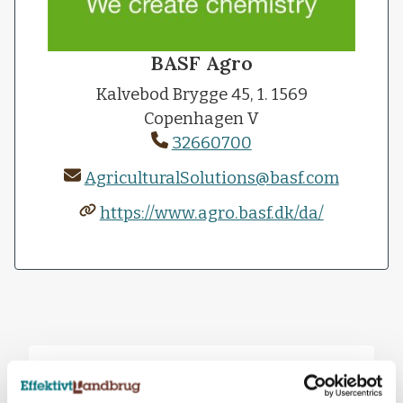
BASF Agro
Kalvebod Brygge 45, 1. 1569
Copenhagen V
32660700
AgriculturalSolutions@basf.com
https://www.agro.basf.dk/da/
Øvrige artikler fra BASF