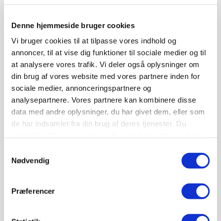
Agro (20)
Denne hjemmeside bruger cookies
SPONSORERET INDHOLD
13. APR.
Vi bruger cookies til at tilpasse vores indhold og
Maksimer dit rapsudbytte
annoncer, til at vise dig funktioner til sociale medier og til
med den rigtige
at analysere vores trafik. Vi deler også oplysninger om
svampestrategi – op til 4,2
din brug af vores website med vores partnere inden for
hkg/ha ekstra
sociale medier, annonceringspartnere og
analysepartnere. Vores partnere kan kombinere disse
I rapsdyrkning bliver en stor del af udbyttet
data med andre oplysninger, du har givet dem, eller som
afgjort længe før mejetærskeren kører i
de har indsamlet fra din brug af deres tjenester. Du
marken. Potentialet opbygges tidligt i
samtykker til vores cookies, hvis du fortsætter med at
sæsonen, men tabes ofte senere uden
anvende vores hjemmeside.
tydelige symptomer. Det skyldes sjældent ét
Samtykkevalg
Nødvendig
dramatisk sygdomsangreb, men derimod
summen af flere sygdomme, som gradvist
reducerer afgrødens fotosyntese og evne til
Præferencer
at fylde skulperne optimalt.
SPONSORERET INDHOLD
16. FEB.