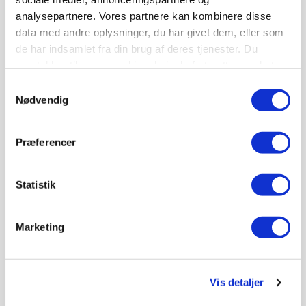
2006)
analysepartnere. Vores partnere kan kombinere disse
data med andre oplysninger, du har givet dem, eller som
de har indsamlet fra din brug af deres tjenester. Du
samtykker til vores cookies, hvis du fortsætter med at
anvende vores hjemmeside.
Samtykkevalg
Nødvendig
Väderstad ApS
Damsbovej 11, 5492 Vissenbjerg
Præferencer
36 49 44 00
http://www.vaderstad.com
Statistik
Marketing
Vis detaljer