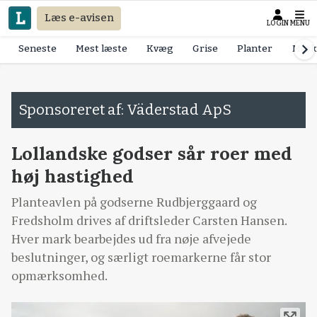
Læs e-avisen
LOGIN
MENU
Seneste
Mest læste
Kvæg
Grise
Planter
Mask
Sponsoreret af: Väderstad ApS
Lollandske godser sår roer med
høj hastighed
Planteavlen på godserne Rudbjerggaard og
Fredsholm drives af driftsleder Carsten Hansen.
Hver mark bearbejdes ud fra nøje afvejede
beslutninger, og særligt roemarkerne får stor
opmærksomhed.