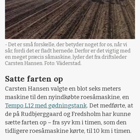
- Det er små forskelle, der betyder noget for os, når vi
sår, fordi det er fladt hernede. Derfor er det vigtig med
en meget præcis såmaskine, lyder det fra driftsleder
Carsten Hansen. Foto: Väderstad.
Satte farten op
Carsten Hansen valgte en blot seks meters
maskine til den nyindkøbte roesåmaskine, en
Tempo L12 med gødningstank
. Det medførte, at
de på Rudbjerggaard og Fredsholm har kunne
sætte farten op – fra syv km i timen, som den
tidligere roesåmaskine kørte, til 10 km i timen.