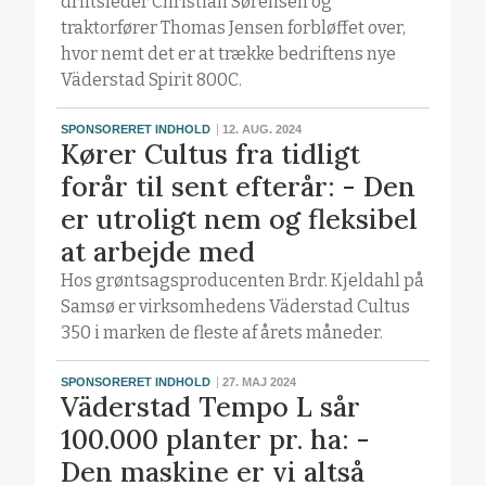
driftsleder Christian Sørensen og
traktorfører Thomas Jensen forbløffet over,
hvor nemt det er at trække bedriftens nye
Väderstad Spirit 800C.
SPONSORERET INDHOLD
12. AUG. 2024
Kører Cultus fra tidligt
forår til sent efterår: - Den
er utroligt nem og fleksibel
at arbejde med
Hos grøntsagsproducenten Brdr. Kjeldahl på
Samsø er virksomhedens Väderstad Cultus
350 i marken de fleste af årets måneder.
SPONSORERET INDHOLD
27. MAJ 2024
Väderstad Tempo L sår
100.000 planter pr. ha: -
Den maskine er vi altså