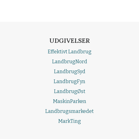
UDGIVELSER
Effektivt Landbrug
LandbrugNord
LandbrugSyd
LandbrugFyn
LandbrugØst
MaskinParken
Landbrugsmarkedet
MarkTing