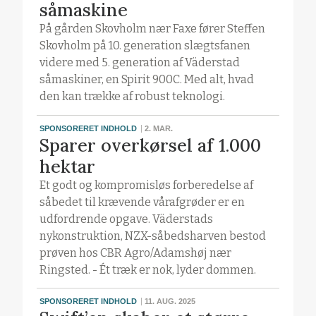
såmaskine
På gården Skovholm nær Faxe fører Steffen
Skovholm på 10. generation slægtsfanen
videre med 5. generation af Väderstad
såmaskiner, en Spirit 900C. Med alt, hvad
den kan trække af robust teknologi.
SPONSORERET INDHOLD
2. MAR.
Sparer overkørsel af 1.000
hektar
Et godt og kompromisløs forberedelse af
såbedet til krævende vårafgrøder er en
udfordrende opgave. Väderstads
nykonstruktion, NZX-såbedsharven bestod
prøven hos CBR Agro/Adamshøj nær
Ringsted. - Ét træk er nok, lyder dommen.
SPONSORERET INDHOLD
11. AUG. 2025