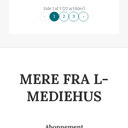
Side 1 af 3 (22 artikler)
‹
1
2
3
›
MERE FRA L-
MEDIEHUS
Abonnement