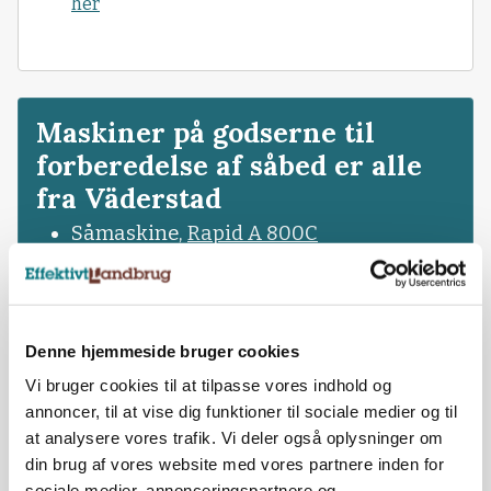
her
Maskiner på godserne til
forberedelse af såbed er alle
fra Väderstad
Såmaskine,
Rapid A 800C
Rækkesåmaskine,
Tempo L12
Diskkultivator,
Carrier XL 625
med
Biodrill
Denne hjemmeside bruger cookies
Vi bruger cookies til at tilpasse vores indhold og
Tromle,
Rexius 1020
annoncer, til at vise dig funktioner til sociale medier og til
Tandharve,
NZ Aggressive 1000
at analysere vores trafik. Vi deler også oplysninger om
din brug af vores website med vores partnere inden for
Tandharve,
NZ Aggressive 1000
(fra
sociale medier, annonceringspartnere og