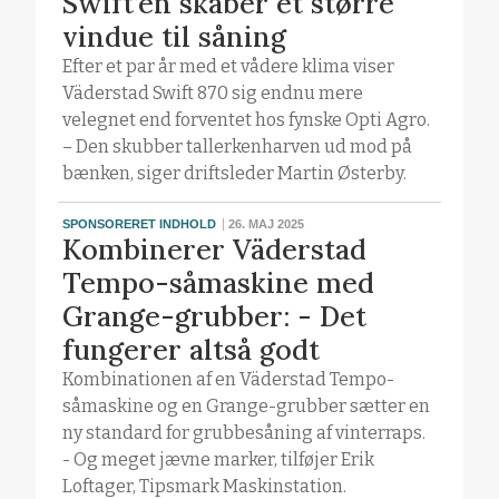
Swift’en skaber et større
vindue til såning
Efter et par år med et vådere klima viser
Väderstad Swift 870 sig endnu mere
velegnet end forventet hos fynske Opti Agro.
– Den skubber tallerkenharven ud mod på
bænken, siger driftsleder Martin Østerby.
SPONSORERET INDHOLD
26. MAJ 2025
Kombinerer Väderstad
Tempo-såmaskine med
Grange-grubber: - Det
fungerer altså godt
Kombinationen af en Väderstad Tempo-
såmaskine og en Grange-grubber sætter en
ny standard for grubbesåning af vinterraps.
- Og meget jævne marker, tilføjer Erik
Loftager, Tipsmark Maskinstation.