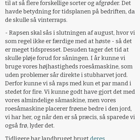
til at så flere forskellige sorter og afgrøder. Det
havde betydning for tidsplanen på bedriften, da
de skulle så vinterraps.
- Rapsen skal sås i slutningen af august, hvor vi
som regel ikke er færdige med at høste - så det
er meget tidspresset. Desuden tager det tid at
skulle pløje forud for såningen. I år kunne vi
bruge vores højhastigheds roesåmaskine, som
uden problemer sår direkte i stubharvet jord.
Derfor kunne vi så raps med kun et par mand i
stedet for fire. Vi kunne godt have gjort det med
vores almindelige såmaskine, men vores
roesåmaskine placerer frøene bedre i den jord,
vi har her, og når den er så præcis, så sparede vi
også frø, lyder det.
Tidligere har landbruget brugt
deres