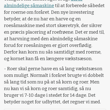
almindelige såmaskine
til at forberede såbedet
for roerne om foråret. Den nye investering
betyder, at de nu har en harve og en
roesåmaskine med stort skæretryk, der sikrer
en præcis placering af roefrøene. Det er med til,
at harvning med den almindelig såmaskine
forud for roesåningen er gjort overflødig.
Derfor kan korn nu sås samtidigt med roerne,
og kornet kan få en længere vækstsæson.
- Roer skal gerne have en så lang vækstsæson
som muligt. Normalt i foråret brugte vi dobbelt
så lang tid som nu på at så korn og roer. Men
nu kan vi så korn og roer samtidig, så nu
bruger vi 7-10 dage i stedet for 14 dage. Det
betyder noget for udbyttet, det regner vi med.