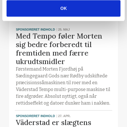
Øvrige artikler fra
OK
Väderstad ApS (22)
SPONSORERET INDHOLD
25. MAJ
Med Tempo føler Morten
sig bedre forberedt til
fremtiden med færre
ukrudtsmidler
Førstemand Morten Fjordhøj på
Sædingegaard Gods nær Rødby udskiftede
præcisionssåmaskinen til roer med en
Väderstad Tempo multi-purpose maskine til
fire afgrøder. Absolut nyttigt, også når
rettidseffekt og datoer dunker ham i nakken.
SPONSORERET INDHOLD
27. APR.
Väderstad er slægtens