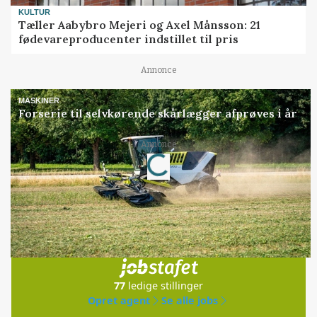
KULTUR
Tæller Aabybro Mejeri og Axel Månsson: 21
fødevareproducenter indstillet til pris
Annonce
MASKINER
Forserie til selvkørende skårlægger afprøves i år
Loading...
Annonce
Jobs
i samarbejde med
77
ledige stillinger
Opret agent
Se alle jobs