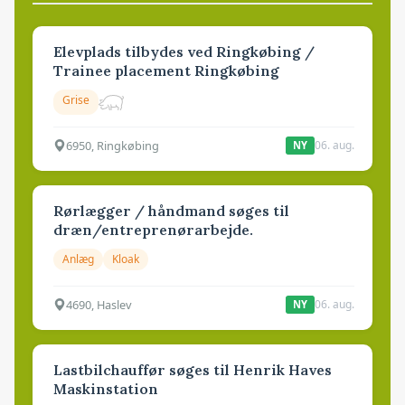
Elevplads tilbydes ved Ringkøbing /
Trainee placement Ringkøbing
Grise
6950, Ringkøbing
06. aug.
NY
Rørlægger / håndmand søges til
dræn/entreprenørarbejde.
Anlæg
Kloak
4690, Haslev
06. aug.
NY
Lastbilchauffør søges til Henrik Haves
Maskinstation