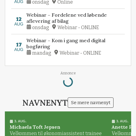
AUG
onsdag
Online
Webinar – Fordelene ved løbende
12
aflevering af bilag
AUG
onsdag
Webinar - ONLINE
Webinar – Kom i gang med digital
17
bogføring
AUG
mandag
Webinar - ONLINE
Annonce
Loading...
NAVNENYT
Se mere navnenyt
3. AUG.
3. AUG.
Michaela Toft Jepsen
Anette Pl
Velkommen til økonomiassistent trainee
Velkommen 