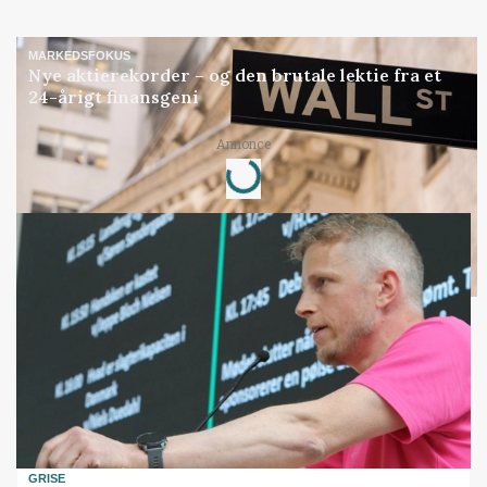
MARKEDSFOKUS
Nye aktierekorder – og den brutale lektie fra et
24-årigt finansgeni
Annonce
Loading...
GRISE