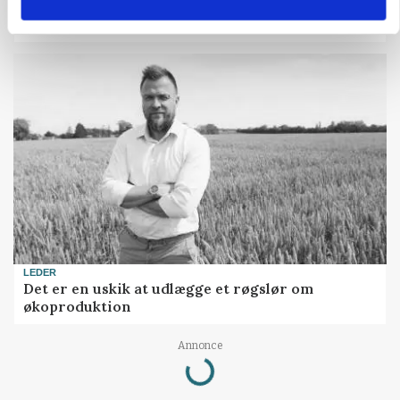
ULVE
Bekræftet: Sætter droner ind mod problemulv
LEDER
Det er en uskik at udlægge et røgslør om
økoproduktion
Annonce
Loading...