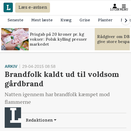
Læs e-avisen
LOGIN
MENU
Seneste
Mest læste
Kvæg
Grise
Planter
Mask
Prisgab på 20 kroner pr. kg
Rådgiver om DB-
vokser: Polsk kylling presser
give store bespa
markedet
ARKIV
29-04-2015 08:58
Brandfolk kaldt ud til voldsom
gårdbrand
Natten igennem har brandfolk kæmpet mod
flammerne
Redaktionen