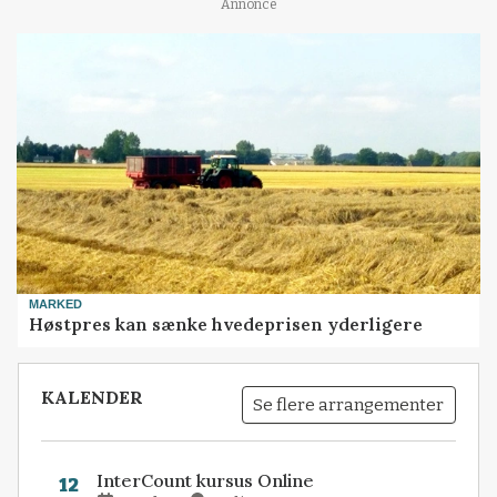
Annonce
MARKED
Høstpres kan sænke hvedeprisen yderligere
KALENDER
Se flere arrangementer
InterCount kursus Online
12