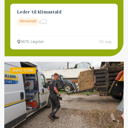
Leder til klimastald
Klimastald
9670, Løgstør
03. aug.
HØST-TOUR