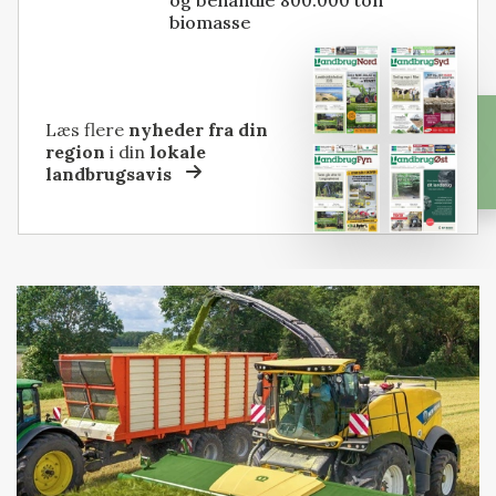
og behandle 800.000 ton
biomasse
Læs flere
nyheder fra din
region
i din
lokale
landbrugsavis