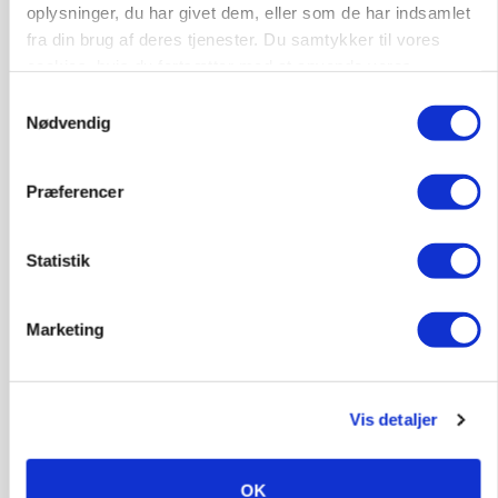
oplysninger, du har givet dem, eller som de har indsamlet
fra din brug af deres tjenester. Du samtykker til vores
cookies, hvis du fortsætter med at anvende vores
hjemmeside.
Samtykkevalg
Nødvendig
MARKED
Uændret notering: Spæde lyspunkter i fortsat
Præferencer
presset marked for oksekød
Statistik
Marketing
Vis detaljer
OK