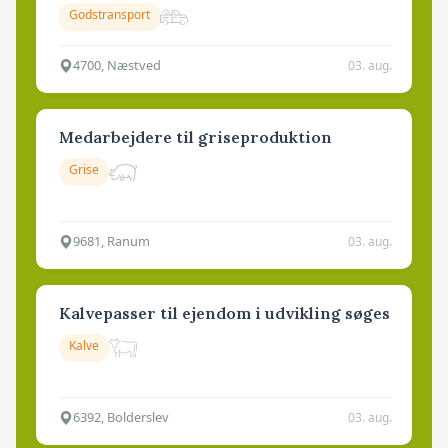
Godstransport
4700, Næstved
03. aug.
Medarbejdere til griseproduktion
Grise
9681, Ranum
03. aug.
Kalvepasser til ejendom i udvikling søges
Kalve
6392, Bolderslev
03. aug.