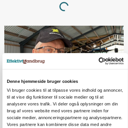
Loading...
Denne hjemmeside bruger cookies
Vi bruger cookies til at tilpasse vores indhold og annoncer,
POLITIK
til at vise dig funktioner til sociale medier og til at
»Nu stopper I«: Landbrugsdebattør og
analysere vores trafik. Vi deler også oplysninger om din
protestgruppe vil demonstrere mod ny
brug af vores website med vores partnere inden for
gødskningslov
sociale medier, annonceringspartnere og analysepartnere.
Vores partnere kan kombinere disse data med andre
Annonce