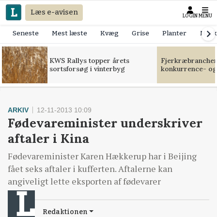
Læs e-avisen
LOGIN
MENU
Seneste
Mest læste
Kvæg
Grise
Planter
Mask
KWS Rallys topper årets
Fjerkræbranchen:
sortsforsøg i vinterbyg
konkurrence- og
ARKIV
12-11-2013 10:09
Fødevareminister underskriver
aftaler i Kina
Fødevareminister Karen Hækkerup har i Beijing
fået seks aftaler i kufferten. Aftalerne kan
angiveligt lette eksporten af fødevarer
Redaktionen