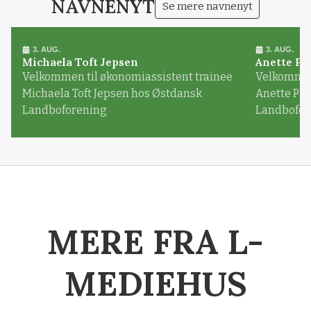
NAVNENYT
Se mere navnenyt
3. AUG.
3. AUG.
Michaela Toft Jepsen
Anette Pl
Velkommen til økonomiassistent trainee
Velkommen 
Michaela Toft Jepsen hos Østdansk
Anette Pl
Landboforening
Landbofor
MERE FRA L-
MEDIEHUS