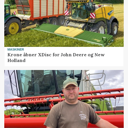
MASKINER
Krone åbner XDisc for John Deere og New
Holland