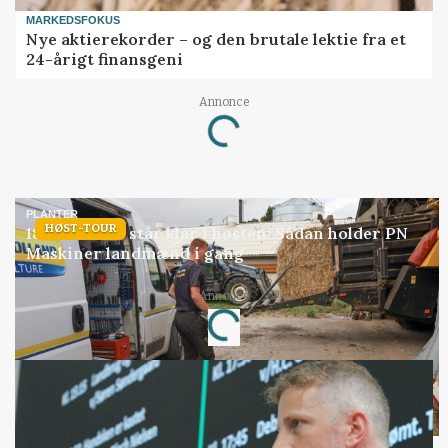
MARKEDSFOKUS
Nye aktierekorder – og den brutale lektie fra et
24-årigt finansgeni
Annonce
Loading...
PLANTER
HØST-TOUR
18 montører står klar i høsten: Sådan holder PN
Maskiner landmænd i gang
Annonce
Loading...