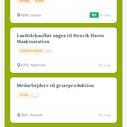
Anlæg
Kloak
4690, Haslev
06. aug.
NY
Lastbilchauffør søges til Henrik Haves
Maskinstation
Godstransport
4700, Næstved
03. aug.
Medarbejdere til griseproduktion
Grise
9681, Ranum
03. aug.