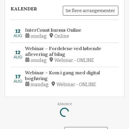
KALENDER
Se flere arrangementer
InterCount kursus Online
12
AUG
onsdag
Online
Webinar – Fordelene ved løbende
12
aflevering af bilag
AUG
onsdag
Webinar - ONLINE
Webinar – Kom i gang med digital
17
bogføring
AUG
mandag
Webinar - ONLINE
Annonce
Loading...