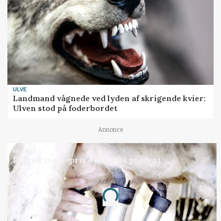
ULVE
Landmand vågnede ved lyden af skrigende kvier:
Ulven stod på foderbordet
Annonce
MARKED
Russisk mælkepris dykker 23 procent
Annonce
Loading...