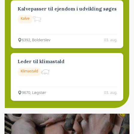
Kalvepasser til ejendom i udvikling søges
Kalve
6392, Bolderslev
03. aug.
Leder til klimastald
Klimastald
9670, Løgstør
03. aug.