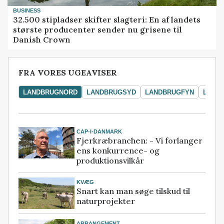
BUSINESS
32.500 stipladser skifter slagteri: En af landets
største producenter sender nu grisene til
Danish Crown
FRA VORES UGEAVISER
LANDBRUGNORD
LANDBRUGSYD
LANDBRUGFYN
LAND
CAP-I-DANMARK
Fjerkræbranchen: - Vi forlanger
ens konkurrence- og
produktionsvilkår
KVÆG
Snart kan man søge tilskud til
naturprojekter
ARRANGEMENT