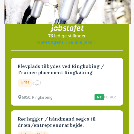
Jobs
i samarbejde med
76
ledige stillinger
Opret agent
Se alle jobs
Elevplads tilbydes ved Ringkøbing /
Trainee placement Ringkøbing
Grise
6950, Ringkøbing
06. aug.
NY
Rørlægger / håndmand søges til
dræn/entreprenørarbejde.