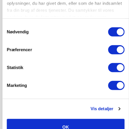
oplysninger, du har givet dem, eller som de har indsamlet
fra din brug af deres tjenester. Du samtykker til vores
cookies, hvis du fortsætter med at anvende vores
hjemmeside.
Samtykkevalg
Nødvendig
Præferencer
Statistik
KVÆG
Snart kan man søge tilskud til naturprojekter
Marketing
Annonce
PLANTER
Vis detaljer
Før såmaskinen kører: Her er efterårets største
skadedyrsrisici
OK
Annonce