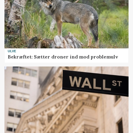
ULVE
Bekræftet: Sætter droner ind mod problemulv