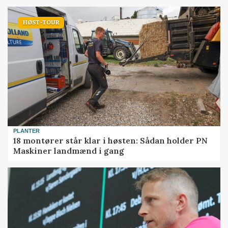
HØST-TOUR
PLANTER
18 montører står klar i høsten: Sådan holder PN
Maskiner landmænd i gang