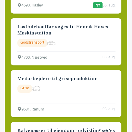
4690, Haslev
06. aug.
NY
Lastbilchauffør søges til Henrik Haves
Maskinstation
Godstransport
4700, Næstved
03. aug.
Medarbejdere til griseproduktion
Grise
9681, Ranum
03. aug.
Kalvepasser til ejendom i udvikling søges