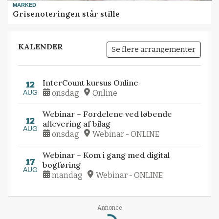
MARKED
Grisenoteringen står stille
KALENDER
Se flere arrangementer
InterCount kursus Online
12
AUG
onsdag
Online
Webinar – Fordelene ved løbende
12
aflevering af bilag
AUG
onsdag
Webinar - ONLINE
Webinar – Kom i gang med digital
17
bogføring
AUG
mandag
Webinar - ONLINE
Annonce