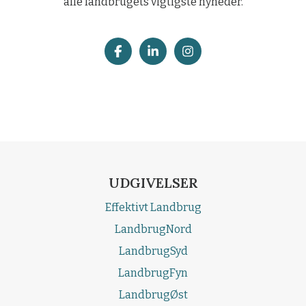
alle landbrugets vigtigste nyheder.
UDGIVELSER
Effektivt Landbrug
LandbrugNord
LandbrugSyd
LandbrugFyn
LandbrugØst