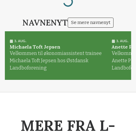
Loading...
NAVNENYT
Se mere navnenyt
3. AUG.
3. AUG.
Michaela Toft Jepsen
Anette Pl
Velkommen til økonomiassistent trainee
Velkommen 
Michaela Toft Jepsen hos Østdansk
Anette Pl
Landboforening
Landbofor
MERE FRA L-