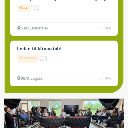
Kalve
6392, Bolderslev
03. aug.
Leder til klimastald
Klimastald
9670, Løgstør
03. aug.