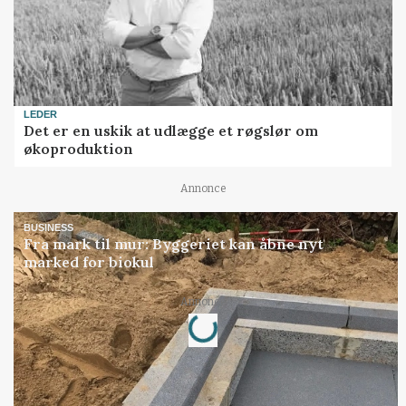
LEDER
Det er en uskik at udlægge et røgslør om
økoproduktion
Annonce
BUSINESS
Fra mark til mur: Byggeriet kan åbne nyt
marked for biokul
Loading...
Annonce