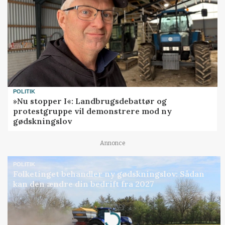
POLITIK
»Nu stopper I«: Landbrugsdebattør og
protestgruppe vil demonstrere mod ny
gødskningslov
Annonce
POLITIK
Folketinget behandler ny gødskningslov: Sådan
kan den ændre din bedrift fra 2027
Annonce
Loading...