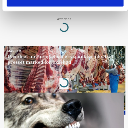
Grisebestanden stiger trods svagere
avlsbestand
Annonce
Loading...
MARKED
Uændret notering: Spæde lyspunkter i fortsat
presset marked for oksekød
Annonce
Loading...