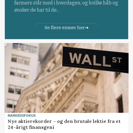
farmers står med i hverdagen, og hvilke håb og
ønsker de har til de...
Se flere emner her
MARKEDSFOKUS
Nye aktierekorder – og den brutale lektie fra et
24-årigt finansgeni