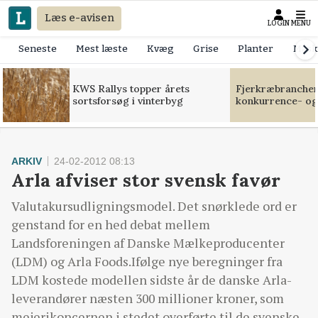
Læs e-avisen
LOGIN
MENU
Seneste
Mest læste
Kvæg
Grise
Planter
Mask
KWS Rallys topper årets
Fjerkræbranchen:
sortsforsøg i vinterbyg
konkurrence- og
ARKIV
24-02-2012 08:13
Arla afviser stor svensk favør
Valutakursudligningsmodel. Det snørklede ord er
genstand for en hed debat mellem
Landsforeningen af Danske Mælkeproducenter
(LDM) og Arla Foods.Ifølge nye beregninger fra
LDM kostede modellen sidste år de danske Arla-
leverandører næsten 300 millioner kroner, som
mejerikoncernen i stedet overførte til de svenske