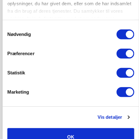
oplysninger, du har givet dem, eller som de har indsamlet
fra din brug af deres tjenester. Du samtykker til vores
cookies, hvis du fortsætter med at anvende vores
hjemmeside.
Samtykkevalg
Nødvendig
PLANTER
Før såmaskinen kører: Her er efterårets største
skadedyrsrisici
Præferencer
Statistik
Marketing
Vis detaljer
MARKED
OK