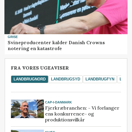
GRISE
Svineproducenter kalder Danish Crowns
notering en katastrofe
FRA VORES UGEAVISER
LANDBRUGNORD
LANDBRUGSYD
LANDBRUGFYN
LAND
CAP-I-DANMARK
Fjerkræbranchen: - Vi forlanger
ens konkurrence- og
produktionsvilkår