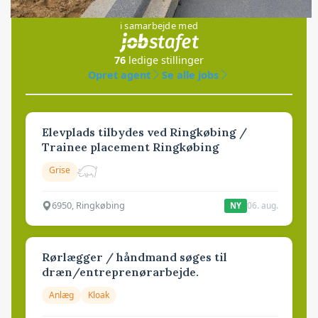
Jobs
i samarbejde med
76
ledige stillinger
Opret agent
Se alle jobs
Elevplads tilbydes ved Ringkøbing /
Trainee placement Ringkøbing
Grise
6950, Ringkøbing
06. aug.
NY
Rørlægger / håndmand søges til
dræn/entreprenørarbejde.
Anlæg
Kloak