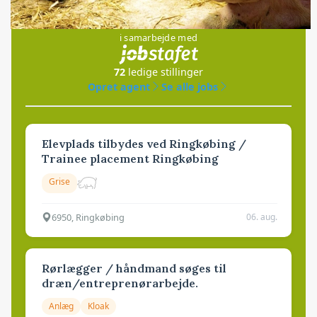
Jobs
i samarbejde med
72
ledige stillinger
Opret agent
Se alle jobs
Elevplads tilbydes ved Ringkøbing /
Trainee placement Ringkøbing
Grise
6950, Ringkøbing
06. aug.
Rørlægger / håndmand søges til
dræn/entreprenørarbejde.
Anlæg
Kloak