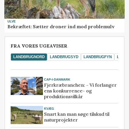
ULVE
Bekræftet: Sætter droner ind mod problemulv
FRA VORES UGEAVISER
LANDBRUGNORD
LANDBRUGSYD
LANDBRUGFYN
LAND
CAP-I-DANMARK
Fjerkræbranchen: - Vi forlanger
ens konkurrence- og
produktionsvilkår
KVÆG
Snart kan man søge tilskud til
naturprojekter