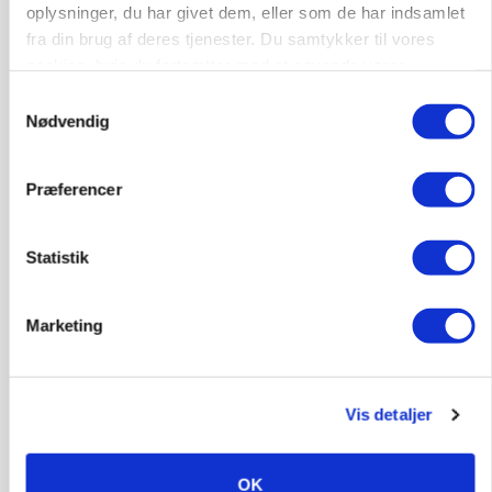
oplysninger, du har givet dem, eller som de har indsamlet
fra din brug af deres tjenester. Du samtykker til vores
cookies, hvis du fortsætter med at anvende vores
hjemmeside.
Samtykkevalg
Nødvendig
Præferencer
BUSINESS
Statistik
Fra mark til mur: Byggeriet kan åbne nyt
marked for biokul
Marketing
Vis detaljer
OK