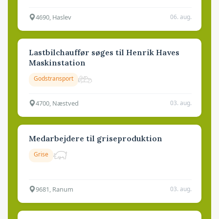
4690, Haslev
06. aug.
Lastbilchauffør søges til Henrik Haves
Maskinstation
Godstransport
4700, Næstved
03. aug.
Medarbejdere til griseproduktion
Grise
9681, Ranum
03. aug.