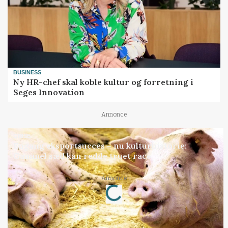
BUSINESS
Ny HR-chef skal koble kultur og forretning i
Seges Innovation
Annonce
GRISE
Engang eksportsucces – nu kulturhistorie:
Gammel sæd kan redde truet race
Loading...
Annonce