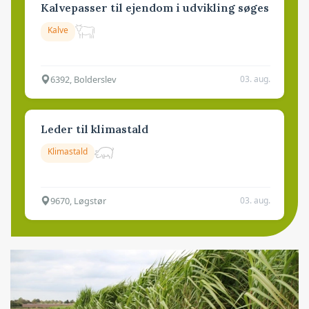
Kalvepasser til ejendom i udvikling søges
Kalve
6392, Bolderslev
03. aug.
Leder til klimastald
Klimastald
9670, Løgstør
03. aug.