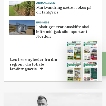
ARRANGEMENT
Markvandring sætter fokus på
elefantgræs
BUSINESS
Lokalt generationsskifte skal
løfte midtjysk siloimportør i
Norden
Læs flere
nyheder fra din
region
i din
lokale
landbrugsavis