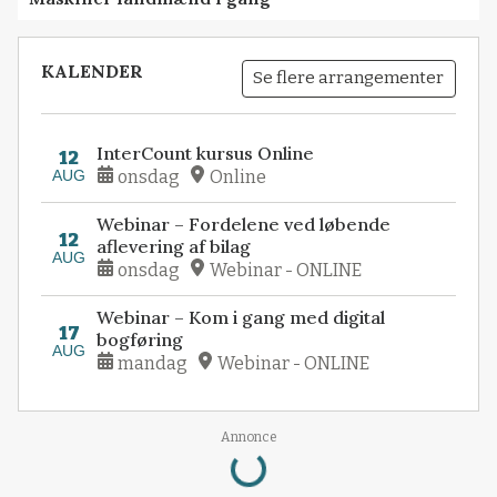
KALENDER
Se flere arrangementer
InterCount kursus Online
12
AUG
onsdag
Online
Webinar – Fordelene ved løbende
12
aflevering af bilag
AUG
onsdag
Webinar - ONLINE
Webinar – Kom i gang med digital
17
bogføring
AUG
mandag
Webinar - ONLINE
Annonce
Loading...