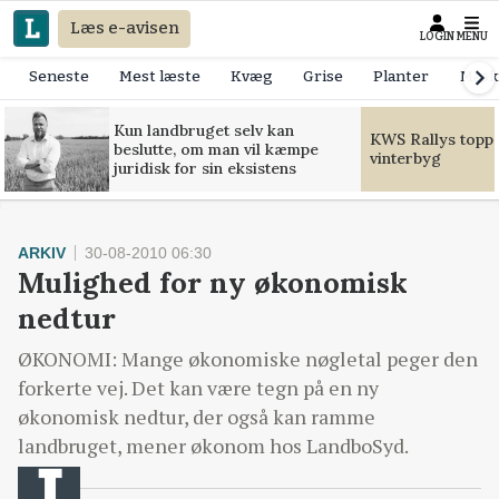
Læs e-avisen
LOGIN
MENU
Seneste
Mest læste
Kvæg
Grise
Planter
Mask
Kun landbruget selv kan
KWS Rallys toppe
beslutte, om man vil kæmpe
vinterbyg
juridisk for sin eksistens
ARKIV
30-08-2010 06:30
Mulighed for ny økonomisk
nedtur
ØKONOMI: Mange økonomiske nøgletal peger den
forkerte vej. Det kan være tegn på en ny
økonomisk nedtur, der også kan ramme
landbruget, mener økonom hos LandboSyd.