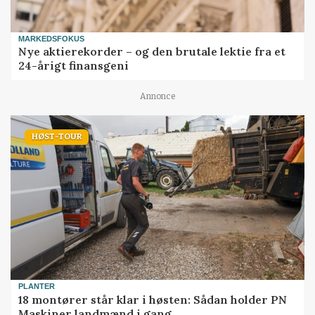
MARKEDSFOKUS
Nye aktierekorder – og den brutale lektie fra et
24-årigt finansgeni
Annonce
HØST-TOUR
PLANTER
18 montører står klar i høsten: Sådan holder PN
Maskiner landmænd i gang