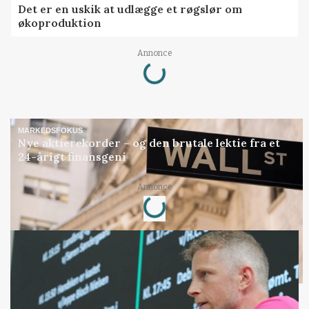
Det er en uskik at udlægge et røgslør om
økoproduktion
Loading...
Annonce
MARKEDSFOKUS
Nye aktierekorder – og den brutale lektie fra et
24-årigt finansgeni
Loading...
Annonce