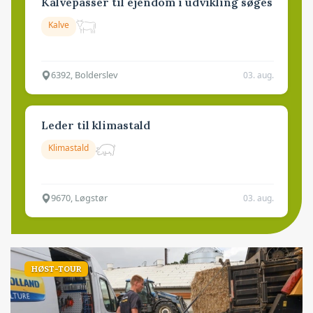
Kalvepasser til ejendom i udvikling søges
Kalve
6392, Bolderslev
03. aug.
Leder til klimastald
Klimastald
9670, Løgstør
03. aug.
HØST-TOUR