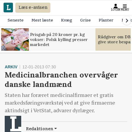
Læs e-avisen
LOGIN
MENU
Seneste
Mest læste
Kvæg
Grise
Planter
Mask
Prisgab på 20 kroner pr. kg
Rådgiver om DB-
vokser: Polsk kylling presser
give store bespa
markedet
ARKIV
12-01-2013 07:30
Medicinalbranchen overvåger
danske landmænd
Staten har foræret medicinalfirmaer et gratis
markedsføringsværkstøj ved at give firmaerne
aktindsigt i VetStat, advarer dyrlæger.
Redaktionen