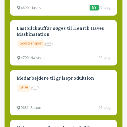
4690, Haslev
06. aug.
NY
Lastbilchauffør søges til Henrik Haves
Maskinstation
Godstransport
4700, Næstved
03. aug.
Medarbejdere til griseproduktion
Grise
9681, Ranum
03. aug.