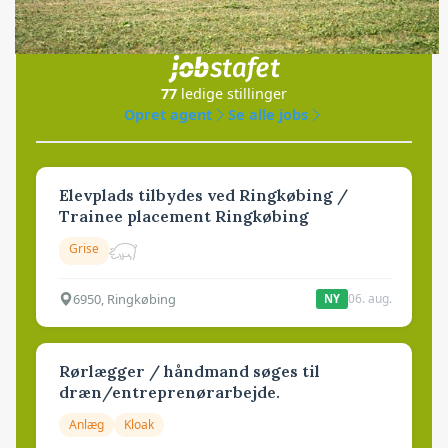
Jobs
i samarbejde med
77
ledige stillinger
Opret agent
Se alle jobs
Elevplads tilbydes ved Ringkøbing /
Trainee placement Ringkøbing
Grise
6950, Ringkøbing
06. aug.
NY
Rørlægger / håndmand søges til
dræn/entreprenørarbejde.
Anlæg
Kloak