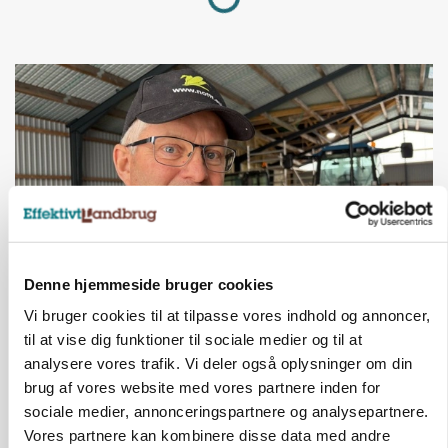
Denne hjemmeside bruger cookies
POLITIK
Vi bruger cookies til at tilpasse vores indhold og annoncer,
»Nu stopper I«: Landbrugsdebattør og
til at vise dig funktioner til sociale medier og til at
protestgruppe vil demonstrere mod ny
analysere vores trafik. Vi deler også oplysninger om din
gødskningslov
brug af vores website med vores partnere inden for
Annonce
sociale medier, annonceringspartnere og analysepartnere.
Vores partnere kan kombinere disse data med andre