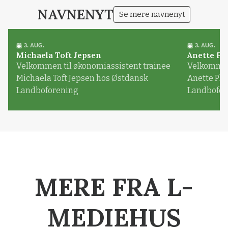
NAVNENYT
Se mere navnenyt
3. AUG.
3. AUG.
Michaela Toft Jepsen
Anette Pl
Velkommen til økonomiassistent trainee
Velkommen 
Michaela Toft Jepsen hos Østdansk
Anette Pl
Landboforening
Landbofor
MERE FRA L-
MEDIEHUS