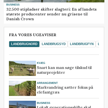
BUSINESS
32.500 stipladser skifter slagteri: En af landets
største producenter sender nu grisene til
Danish Crown
FRA VORES UGEAVISER
LANDBRUGNORD
LANDBRUGSYD
LANDBRUGFYN
LAND
KVÆG
Snart kan man søge tilskud til
naturprojekter
ARRANGEMENT
Markvandring sætter fokus på
elefantgræs
BUSINESS
Lokalt generationsskifte skal