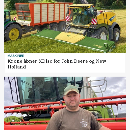
MASKINER
Krone åbner XDisc for John Deere og New
Holland