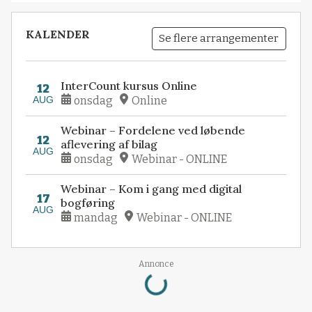
KALENDER
Se flere arrangementer
InterCount kursus Online
12
AUG
onsdag
Online
Webinar – Fordelene ved løbende
12
aflevering af bilag
AUG
onsdag
Webinar - ONLINE
Webinar – Kom i gang med digital
17
bogføring
AUG
mandag
Webinar - ONLINE
Loading...
Annonce