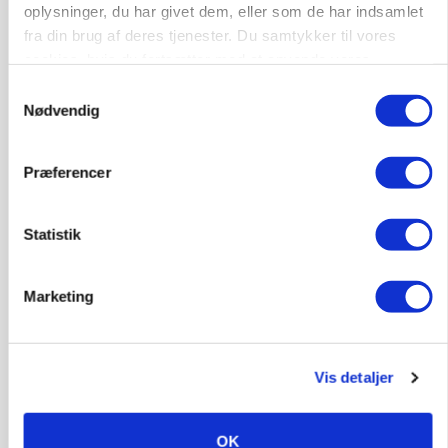
oplysninger, du har givet dem, eller som de har indsamlet
fra din brug af deres tjenester. Du samtykker til vores
cookies, hvis du fortsætter med at anvende vores
hjemmeside.
Samtykkevalg
Nødvendig
Præferencer
Statistik
KVÆG
Snart kan man søge tilskud til naturprojekter
Annonce
Marketing
PLANTER
Før såmaskinen kører: Her er efterårets største
skadedyrsrisici
Vis detaljer
Loading...
Annonce
OK