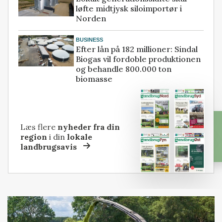
løfte midtjysk siloimportør i
Norden
BUSINESS
Efter lån på 182 millioner: Sindal
Biogas vil fordoble produktionen
og behandle 800.000 ton
biomasse
Læs flere
nyheder fra din
region
i din
lokale
landbrugsavis