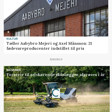
KULTUR
Tæller Aabybro Mejeri og Axel Månsson: 21
fødevareproducenter indstillet til pris
Annonce
MASKINER
Forserie til selvkørende skårlægger afprøves i år
Annonce
Loading...