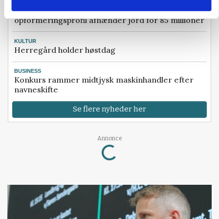
BUSINESS
Efter salg af 3.000 søer: Vestfynsk
opformeringsprofil afhænder jord for 85 millioner
KULTUR
Herregård holder høstdag
BUSINESS
Konkurs rammer midtjysk maskinhandler efter
navneskifte
Se flere nyheder her
Loading...
Annonce