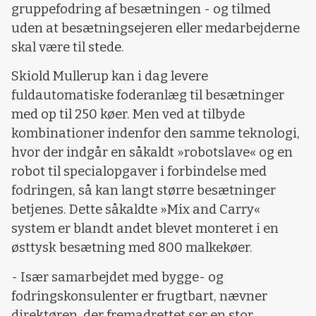
gruppefodring af besætningen - og tilmed
uden at besætningsejeren eller medarbejderne
skal være til stede.
Skiold Mullerup kan i dag levere
fuldautomatiske foderanlæg til besætninger
med op til 250 køer. Men ved at tilbyde
kombinationer indenfor den samme teknologi,
hvor der indgår en såkaldt »robotslave« og en
robot til specialopgaver i forbindelse med
fodringen, så kan langt større besætninger
betjenes. Dette såkaldte »Mix and Carry«
system er blandt andet blevet monteret i en
østtysk besætning med 800 malkekøer.
- Især samarbejdet med bygge- og
fodringskonsulenter er frugtbart, nævner
direktøren, der fremadrettet ser en stor