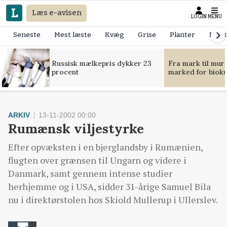
Læs e-avisen
LOGIN
MENU
Seneste
Mest læste
Kvæg
Grise
Planter
Mask
Russisk mælkepris dykker 23
Fra mark til mur
procent
marked for bioku
ARKIV
13-11-2002 00:00
Rumænsk viljestyrke
Efter opvæksten i en bjerglandsby i Rumænien,
flugten over grænsen til Ungarn og videre i
Danmark, samt gennem intense studier
herhjemme og i USA, sidder 31-årige Samuel Bila
nu i direktørstolen hos Skiold Mullerup i Ullerslev.