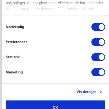
oplysninger, du har givet dem, eller som de har indsamlet
POLITIK
fra din brug af deres tjenester. Du samtykker til vores
Bønder holder vagt ved Rusland
cookies, hvis du fortsætter med at anvende vores
hjemmeside.
Samtykkevalg
Nødvendig
ULVE
Bekræftet: Sætter droner ind
mod problemulv
Præferencer
MEST LÆSTE
SENESTE NYT
Statistik
BUSINESS
32.500 stipladser skifter slagteri: En af landets
Marketing
største producenter sender nu grisene til Danish
Crown
KVÆG
Vis detaljer
500-600 køer i stort barmarksprojekt: Fra
beskeden start til store drømme
OK