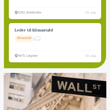
6392, Bolderslev
03. aug.
Leder til klimastald
Klimastald
9670, Løgstør
03. aug.