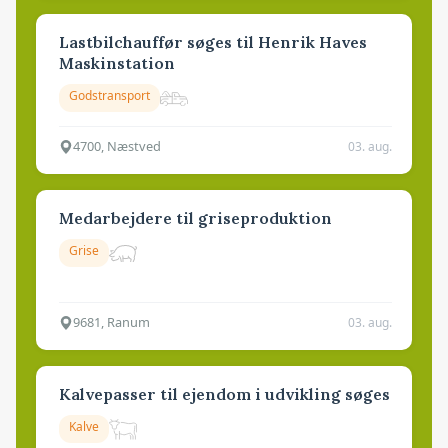
Lastbilchauffør søges til Henrik Haves
Maskinstation
Godstransport
4700, Næstved
03. aug.
Medarbejdere til griseproduktion
Grise
9681, Ranum
03. aug.
Kalvepasser til ejendom i udvikling søges
Kalve