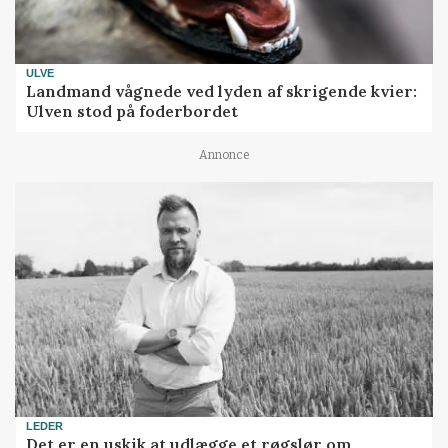
ULVE
Landmand vågnede ved lyden af skrigende kvier:
Ulven stod på foderbordet
Annonce
LEDER
Det er en uskik at udlægge et røgslør om