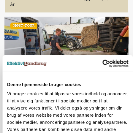
år
HØST-TOUR
Denne hjemmeside bruger cookies
PLANTER
Vi bruger cookies til at tilpasse vores indhold og annoncer,
18 montører står klar i høsten: Sådan holder PN
Maskiner landmænd i gang
til at vise dig funktioner til sociale medier og til at
analysere vores trafik. Vi deler også oplysninger om din
brug af vores website med vores partnere inden for
ANNONCE
sociale medier, annonceringspartnere og analysepartnere.
Der kan være penge gemt, i foderstrategien
Vores partnere kan kombinere disse data med andre