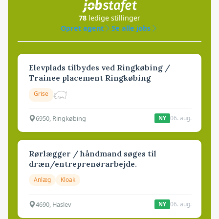
78
ledige stillinger
Opret agent
Se alle jobs
Elevplads tilbydes ved Ringkøbing /
Trainee placement Ringkøbing
Grise
6950, Ringkøbing
06. aug.
NY
Rørlægger / håndmand søges til
dræn/entreprenørarbejde.
Anlæg
Kloak
4690, Haslev
06. aug.
NY