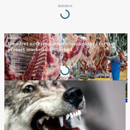
Annonce
Loading...
MARKED
Uændret notering: Spæde lyspunkter i fortsat
presset marked for oksekød
Annonce
Loading...