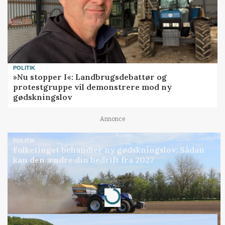
POLITIK
»Nu stopper I«: Landbrugsdebattør og
protestgruppe vil demonstrere mod ny
gødskningslov
Annonce
POLITIK
Folketinget behandler ny gødskningslov: Sådan
kan den ændre din bedrift fra 2027
Annonce
Loading...