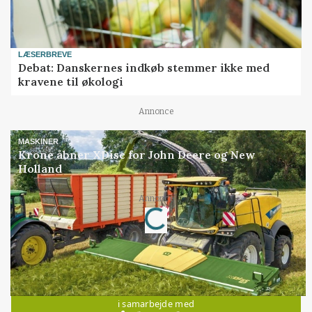
LÆSERBREVE
Debat: Danskernes indkøb stemmer ikke med
kravene til økologi
Annonce
MASKINER
Krone åbner XDisc for John Deere og New
Holland
Loading...
Annonce
Jobs
i samarbejde med