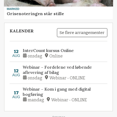
MARKED
Grisenoteringen står stille
KALENDER
Se flere arrangementer
InterCount kursus Online
12
AUG
onsdag
Online
Webinar – Fordelene ved løbende
12
aflevering af bilag
AUG
onsdag
Webinar - ONLINE
Webinar – Kom i gang med digital
17
bogføring
AUG
mandag
Webinar - ONLINE