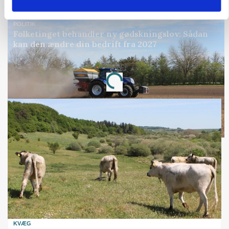
Annonce
POLITIK
Folketinget behandler ny gødskningslov: Sådan
kan den ændre din bedrift fra 2027
Annonce
Loading...
KVÆG