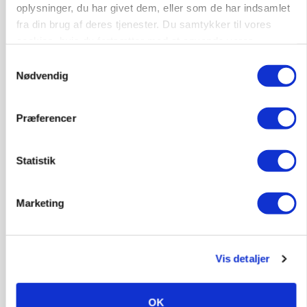
oplysninger, du har givet dem, eller som de har indsamlet
MARKED
Russisk mælkepris dykker 23 procent
fra din brug af deres tjenester. Du samtykker til vores
cookies, hvis du fortsætter med at anvende vores
Annonce
hjemmeside.
Samtykkevalg
Nødvendig
Præferencer
Statistik
Marketing
POLITIK
»Nu stopper I«: Landbrugsdebattør og
Vis detaljer
protestgruppe vil demonstrere mod ny
gødskningslov
OK