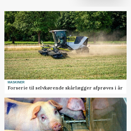
MASKINER
Forserie til selvkørende skårlægger afprøves i år