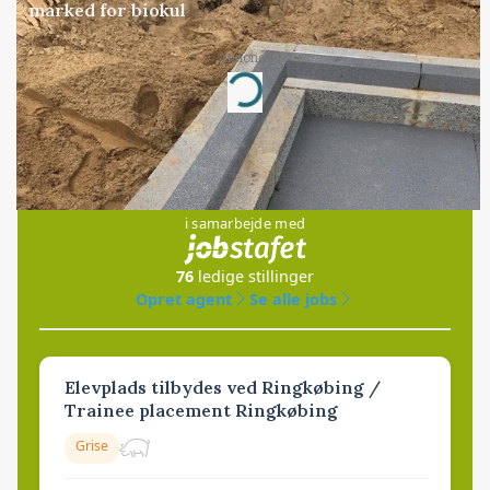
marked for biokul
Annonce
Loading...
Jobs
i samarbejde med
76
ledige stillinger
Opret agent
Se alle jobs
Elevplads tilbydes ved Ringkøbing /
Trainee placement Ringkøbing
Grise