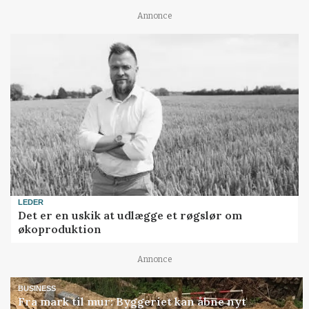
Annonce
LEDER
Det er en uskik at udlægge et røgslør om
økoproduktion
Annonce
BUSINESS
Fra mark til mur: Byggeriet kan åbne nyt