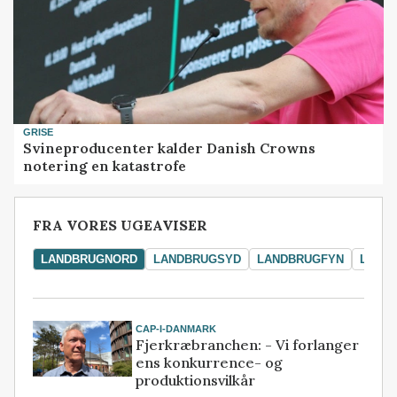
GRISE
Svineproducenter kalder Danish Crowns
notering en katastrofe
FRA VORES UGEAVISER
LANDBRUGNORD
LANDBRUGSYD
LANDBRUGFYN
LAND
CAP-I-DANMARK
Fjerkræbranchen: - Vi forlanger
ens konkurrence- og
produktionsvilkår