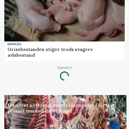
MARKED
Grisebestanden stiger trods svagere
avlsbestand
Annonce
Loading...
MARKED
Uændret notering: Spæde lyspunkter i fortsat
presset marked for oksekød
Annonce