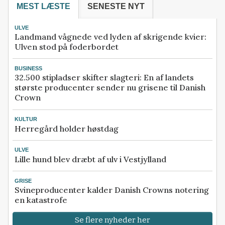
MEST LÆSTE
SENESTE NYT
ULVE
Landmand vågnede ved lyden af skrigende kvier:
Ulven stod på foderbordet
BUSINESS
32.500 stipladser skifter slagteri: En af landets
største producenter sender nu grisene til Danish
Crown
KULTUR
Herregård holder høstdag
ULVE
Lille hund blev dræbt af ulv i Vestjylland
GRISE
Svineproducenter kalder Danish Crowns notering
en katastrofe
Se flere nyheder her