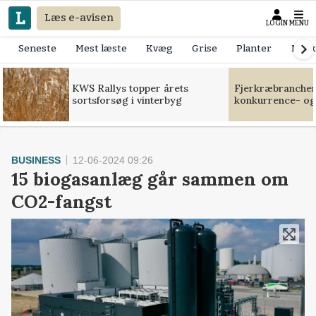
Læs e-avisen
LOGIN
MENU
Seneste
Mest læste
Kvæg
Grise
Planter
Mask
KWS Rallys topper årets
Fjerkræbranchen:
sortsforsøg i vinterbyg
konkurrence- og
BUSINESS
12-06-2024 09:26
15 biogasanlæg går sammen om
CO2-fangst