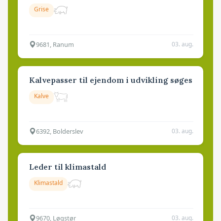
Grise
9681, Ranum
03. aug.
Kalvepasser til ejendom i udvikling søges
Kalve
6392, Bolderslev
03. aug.
Leder til klimastald
Klimastald
9670, Løgstør
03. aug.