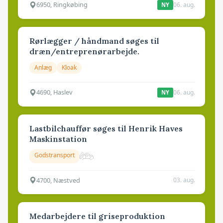
6950, Ringkøbing
06. aug.
NY
Rørlægger / håndmand søges til
dræn/entreprenørarbejde.
Anlæg
Kloak
4690, Haslev
06. aug.
NY
Lastbilchauffør søges til Henrik Haves
Maskinstation
Godstransport
4700, Næstved
03. aug.
Medarbejdere til griseproduktion