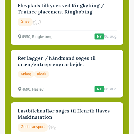
Elevplads tilbydes ved Ringkøbing /
Trainee placement Ringkøbing
Grise
6950, Ringkøbing
06. aug.
NY
Rørlægger / håndmand søges til
dræn/entreprenørarbejde.
Anlæg
Kloak
4690, Haslev
06. aug.
NY
Lastbilchauffør søges til Henrik Haves
Maskinstation
Godstransport