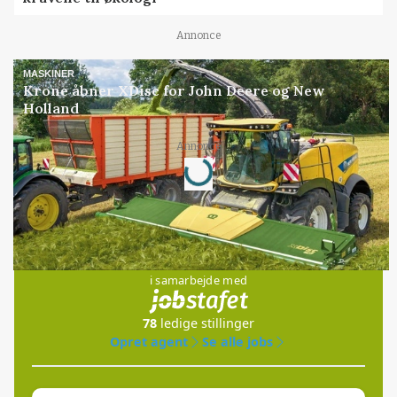
Annonce
MASKINER
Krone åbner XDisc for John Deere og New
Holland
Loading...
Annonce
Jobs
i samarbejde med
78
ledige stillinger
Opret agent
Se alle jobs