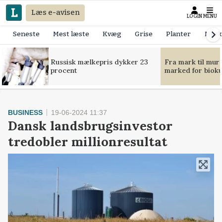
Læs e-avisen
LOGIN
MENU
Seneste
Mest læste
Kvæg
Grise
Planter
Mask
Russisk mælkepris dykker 23
Fra mark til mur
procent
marked for bioku
BUSINESS
19-06-2024 11:37
Dansk landsbrugsinvestor
tredobler millionresultat