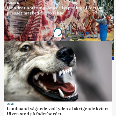
MARKED
Uændret notering: Spæde lyspunkter i fortsat
presset marked for oksekød
Annonce
Loading...
ULVE
Landmand vågnede ved lyden af skrigende kvier:
Ulven stod på foderbordet