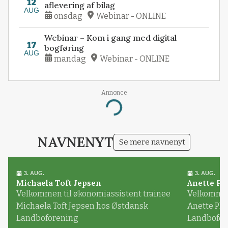
12
aflevering af bilag
AUG
onsdag
Webinar - ONLINE
Webinar – Kom i gang med digital
17
bogføring
AUG
mandag
Webinar - ONLINE
Annonce
Loading...
NAVNENYT
Se mere navnenyt
3. AUG.
3. AUG.
Michaela Toft Jepsen
Anette Pl
Velkommen til økonomiassistent trainee
Velkommen 
Michaela Toft Jepsen hos Østdansk
Anette Pl
Landboforening
Landbofor