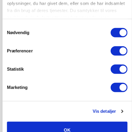
oplysninger, du har givet dem, eller som de har indsamlet
POLITIK
»Nu stopper I«: Landbrugsdebattør og
fra din brug af deres tjenester. Du samtykker til vores
protestgruppe vil demonstrere mod ny
cookies, hvis du fortsætter med at anvende vores
gødskningslov
hjemmeside.
Samtykkevalg
Nødvendig
Annonce
POLITIK
Præferencer
Folketinget behandler ny gødskningslov: Sådan
kan den ændre din bedrift fra 2027
Statistik
Annonce
Loading...
Marketing
Vis detaljer
OK