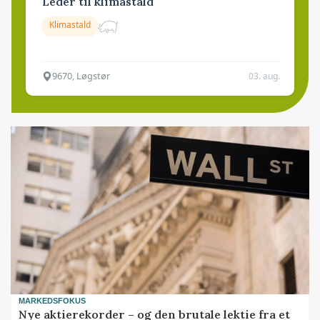
Leder til klimastald
Klimastald
9670, Løgstør
03. aug.
MARKEDSFOKUS
Nye aktierekorder – og den brutale lektie fra et