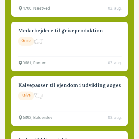
4700, Næstved
03. aug.
Medarbejdere til griseproduktion
Grise
9681, Ranum
03. aug.
Kalvepasser til ejendom i udvikling søges
Kalve
6392, Bolderslev
03. aug.