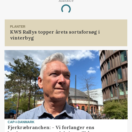
Annonce
Loading...
PLANTER
KWS Rallys topper årets sortsforsøg i
vinterbyg
CAP-I-DANMARK
Fjerkræbranchen: - Vi forlanger ens