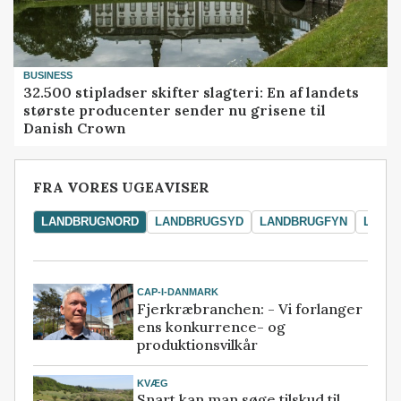
BUSINESS
32.500 stipladser skifter slagteri: En af landets
største producenter sender nu grisene til
Danish Crown
FRA VORES UGEAVISER
LANDBRUGNORD
LANDBRUGSYD
LANDBRUGFYN
LAND
CAP-I-DANMARK
Fjerkræbranchen: - Vi forlanger
ens konkurrence- og
produktionsvilkår
KVÆG
Snart kan man søge tilskud til