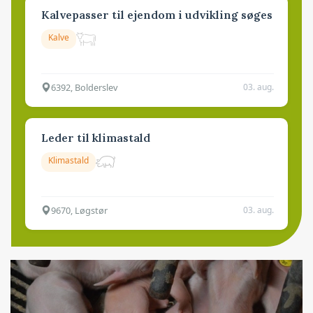
Kalvepasser til ejendom i udvikling søges
Kalve
6392, Bolderslev
03. aug.
Leder til klimastald
Klimastald
9670, Løgstør
03. aug.