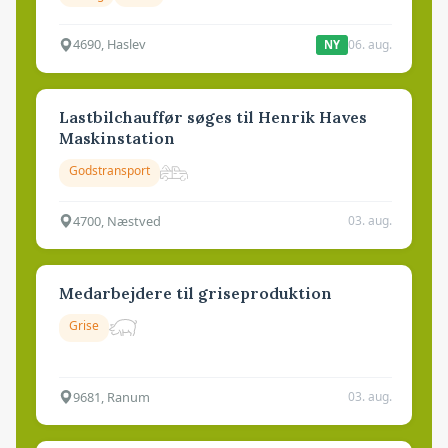
4690, Haslev
06. aug.
NY
Lastbilchauffør søges til Henrik Haves
Maskinstation
Godstransport
4700, Næstved
03. aug.
Medarbejdere til griseproduktion
Grise
9681, Ranum
03. aug.