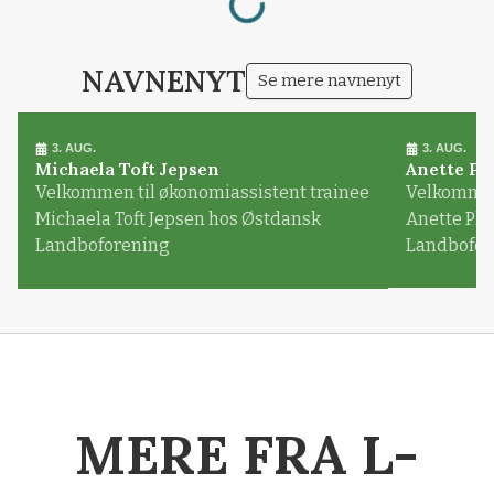
NAVNENYT
Se mere navnenyt
3. AUG.
3. AUG.
Michaela Toft Jepsen
Anette Pl
Velkommen til økonomiassistent trainee
Velkommen 
Michaela Toft Jepsen hos Østdansk
Anette Pl
Landboforening
Landbofor
MERE FRA L-