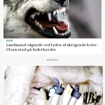
ULVE
Landmand vågnede ved lyden af skrigende kvier:
Ulven stod på foderbordet
Annonce
MARKED
Russisk mælkepris dykker 23 procent
Annonce
Loading...