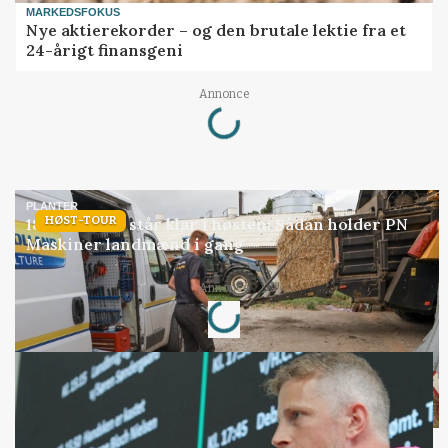
MARKEDSFOKUS
Nye aktierekorder – og den brutale lektie fra et
24-årigt finansgeni
Loading...
Annonce
PLANTER
HØST-TOUR
18 montører står klar i høsten: Sådan holder PN
Maskiner landmænd i gang
Loading...
Annonce