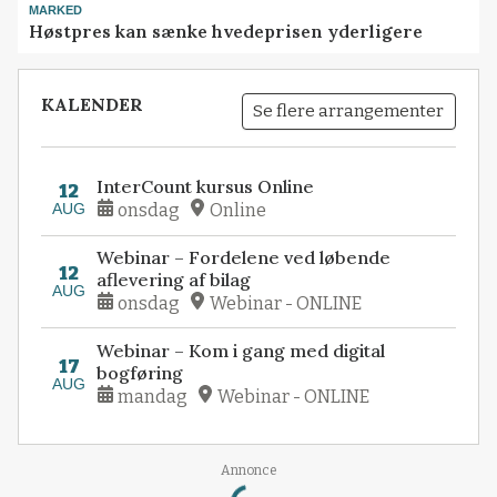
MARKED
Høstpres kan sænke hvedeprisen yderligere
KALENDER
Se flere arrangementer
InterCount kursus Online
12
AUG
onsdag
Online
Webinar – Fordelene ved løbende
12
aflevering af bilag
AUG
onsdag
Webinar - ONLINE
Webinar – Kom i gang med digital
17
bogføring
AUG
mandag
Webinar - ONLINE
Loading...
Annonce