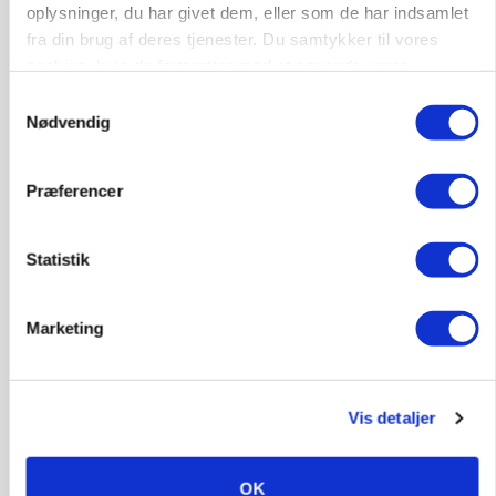
oplysninger, du har givet dem, eller som de har indsamlet
fra din brug af deres tjenester. Du samtykker til vores
cookies, hvis du fortsætter med at anvende vores
hjemmeside.
Samtykkevalg
Nødvendig
Præferencer
Statistik
KVÆG
Snart kan man søge tilskud til naturprojekter
Marketing
Annonce
PLANTER
Før såmaskinen kører: Her er efterårets største
Vis detaljer
skadedyrsrisici
Loading...
Annonce
OK