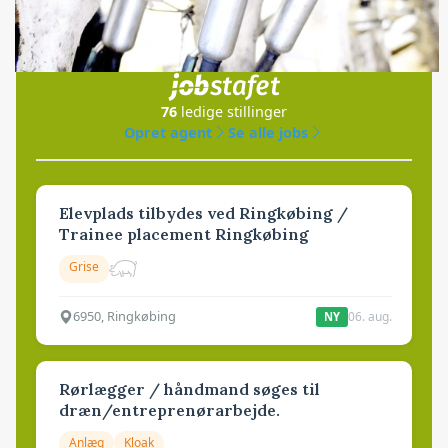
Jobs
i samarbejde med
76
ledige stillinger
Opret agent
Se alle jobs
Elevplads tilbydes ved Ringkøbing /
Trainee placement Ringkøbing
Grise
6950, Ringkøbing
06. aug.
NY
Rørlægger / håndmand søges til
dræn/entreprenørarbejde.
Anlæg
Kloak