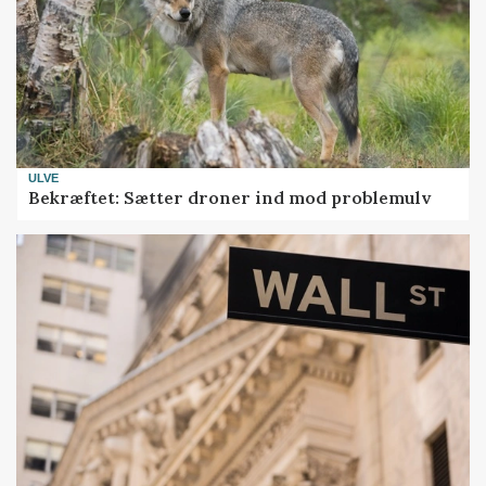
ULVE
Bekræftet: Sætter droner ind mod problemulv