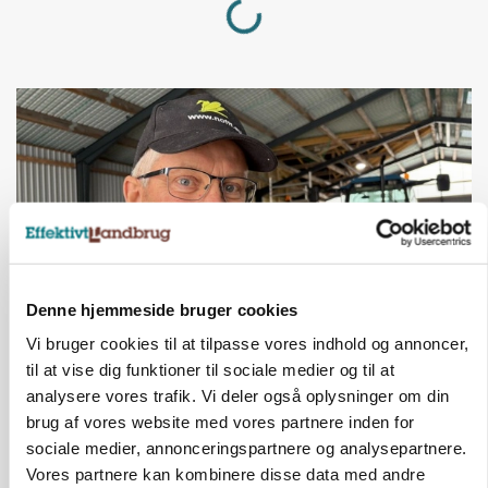
Denne hjemmeside bruger cookies
Vi bruger cookies til at tilpasse vores indhold og annoncer,
POLITIK
til at vise dig funktioner til sociale medier og til at
»Nu stopper I«: Landbrugsdebattør og
protestgruppe vil demonstrere mod ny
analysere vores trafik. Vi deler også oplysninger om din
gødskningslov
brug af vores website med vores partnere inden for
sociale medier, annonceringspartnere og analysepartnere.
Annonce
Vores partnere kan kombinere disse data med andre