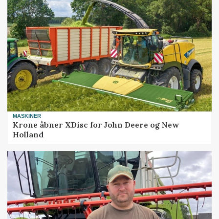
MASKINER
Krone åbner XDisc for John Deere og New
Holland