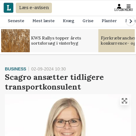
Læs e-avisen
LOGIN
MENU
Seneste
Mest læste
Kvæg
Grise
Planter
Mask
KWS Rallys topper årets
Fjerkræbranchen:
sortsforsøg i vinterbyg
konkurrence- og
BUSINESS
02-09-2024 10:30
Scagro ansætter tidligere
transportkonsulent