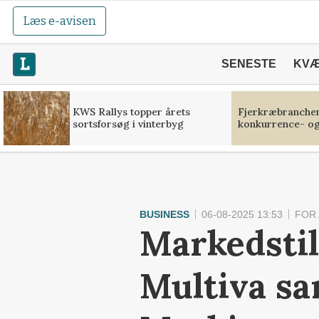
Læs e-avisen
SENESTE
KV
KWS Rallys topper årets
Fjerkræbranchen:
sortsforsøg i vinterbyg
konkurrence- og
BUSINESS
06-08-2025 13:53
FOR
Markedstil
Multiva sa