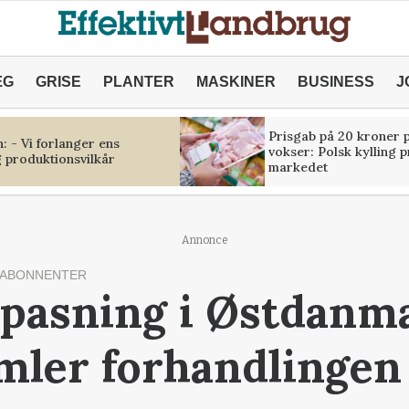
ÆG
GRISE
PLANTER
MASKINER
BUSINESS
J
Prisgab på 20 kroner p
 - Vi forlanger ens
vokser: Polsk kylling 
 produktionsvilkår
markedet
Annonce
 ABONNENTER
pasning i Østdanm
mler forhandlinge