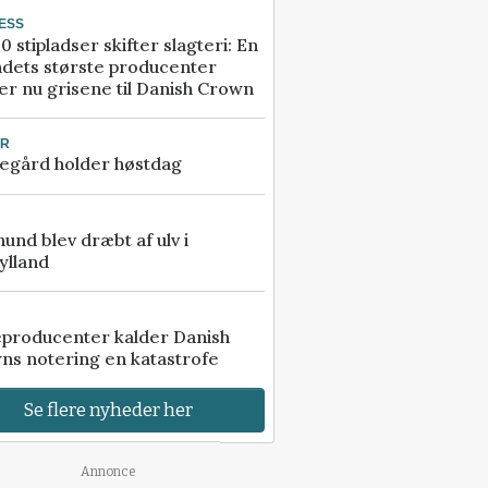
ESS
0 stipladser skifter slagteri: En
ndets største producenter
r nu grisene til Danish Crown
UR
egård holder høstdag
 hund blev dræbt af ulv i
ylland
eproducenter kalder Danish
ns notering en katastrofe
Se flere nyheder her
Annonce