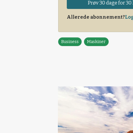
Prøv 30 dage for 30 
Allerede abonnement?
Log
Business
Maskiner