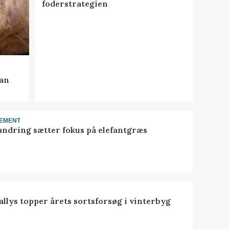
foderstrategien
kan
EMENT
ndring sætter fokus på elefantgræs
R
llys topper årets sortsforsøg i vinterbyg