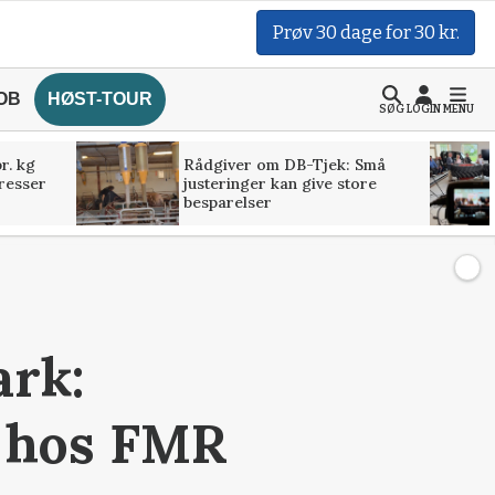
Prøv 30 dage for 30 kr.
OB
HØST-TOUR
SØG
LOGIN
MENU
r. kg
Rådgiver om DB-Tjek: Små
presser
justeringer kan give store
besparelser
ark:
n hos FMR