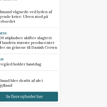
dmand vågnede ved lyden af
gende kvier: Ulven stod på
erbordet
NESS
00 stipladser skifter slagteri:
f landets største producenter
er nu grisene til Danish Crown
UR
regård holder høstdag
e hund blev dræbt af ulv i
jylland
Se flere nyheder her