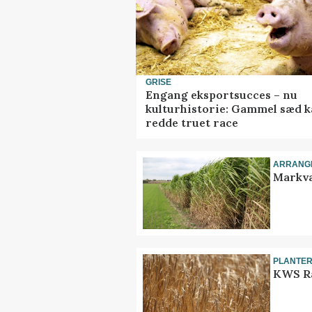
GRISE
Engang eksportsucces – nu
kulturhistorie: Gammel sæd 
redde truet race
ARRANG
Markva
PLANTE
KWS Ra