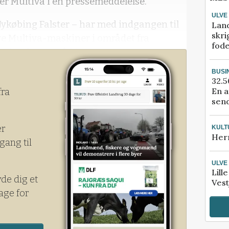
r Multiva i en pressemeddelelse.
ULVE
ykøbing Falster – har med indgangen til
Lan
skri
ye Multiva-maskiner i området fra
fod
ne i syd samt på Møn.
BUSI
32.5
En a
fra
send
er
KULT
Her
gang til
ULVE
Lill
yde dig et
Vest
age for