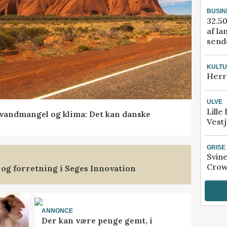
BUSIN
32.50
af la
sende
KULT
Herr
ULVE
Lille
vandmangel og klima: Det kan danske
Vestj
GRISE
Svin
Crow
 og forretning i Seges Innovation
ANNONCE
Der kan være penge gemt, i