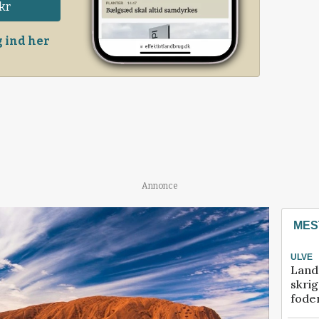
kr
 ind her
Annonce
MES
ULVE
Land
skrig
fode