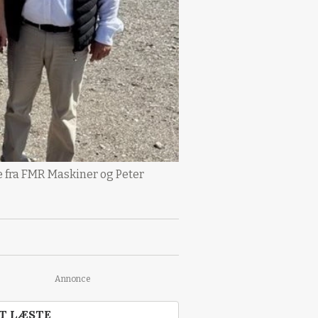
 fra FMR Maskiner og Peter
Annonce
T LÆSTE