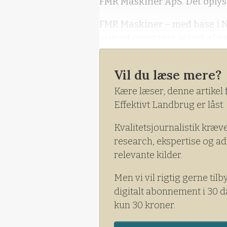
FMR Maskiner ApS. Det oplyse
FMR Maskiner – med base i N
august overtaget salget af n
Roskilde i nord til Farøbroer
Vil du læse mere?
Kære læser, denne artikel 
Effektivt Landbrug er låst.
Kvalitetsjournalistik kræv
research, ekspertise og ad
relevante kilder.
Men vi vil rigtig gerne tilb
digitalt abonnement i 30 d
kun 30 kroner.