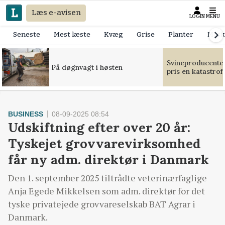
Læs e-avisen
LOGIN
MENU
Seneste
Mest læste
Kvæg
Grise
Planter
Mask
Svineproducente
På døgnvagt i høsten
pris en katastrof
BUSINESS
08-09-2025 08:54
Udskiftning efter over 20 år:
Tyskejet grovvarevirksomhed
får ny adm. direktør i Danmark
Den 1. september 2025 tiltrådte veterinærfaglige
Anja Egede Mikkelsen som adm. direktør for det
tyske privatejede grovvareselskab BAT Agrar i
Danmark.