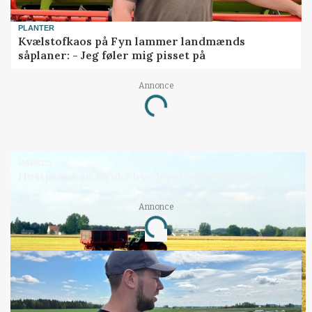
PLANTER
Kvælstofkaos på Fyn lammer landmænds
såplaner: - Jeg føler mig pisset på
Annonce
Loading...
MARKED
Høstpres kan sænke hvedeprisen yderligere
Annonce
Loading...