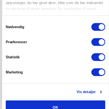
På døgnvagt i høsten
oplysninger, du har givet dem, eller som de har indsamlet
fra din brug af deres tjenester. Du samtykker til vores
Annonce
cookies, hvis du fortsætter med at anvende vores
Loading...
hjemmeside.
Samtykkevalg
Nødvendig
Præferencer
Statistik
Marketing
Vis detaljer
GRISE
Svineproducenter kalder Danish Crowns pris en
katastrofe
OK