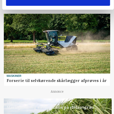
Annonce
MASKINER
Forserie til selvkørende skårlægger afprøves i år
Annonce
ARRANGEMENT
Markvandring sætter fokus på elefantgræs