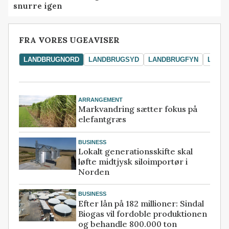
snurre igen
FRA VORES UGEAVISER
LANDBRUGNORD
LANDBRUGSYD
LANDBRUGFYN
LAND
ARRANGEMENT
Markvandring sætter fokus på
elefantgræs
BUSINESS
Lokalt generationsskifte skal
løfte midtjysk siloimportør i
Norden
BUSINESS
Efter lån på 182 millioner: Sindal
Biogas vil fordoble produktionen
og behandle 800.000 ton