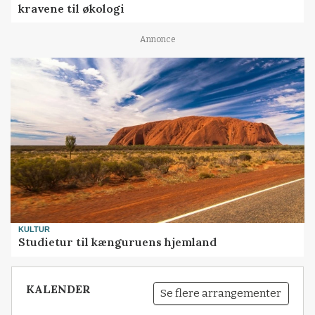
LÆSERBREVE
Debat: Danskernes indkøb stemmer ikke med
kravene til økologi
Annonce
KULTUR
Studietur til kænguruens hjemland