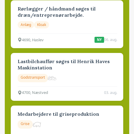
Rørlægger / håndmand søges til
dræn/entreprenørarbejde.
Anlæg
Kloak
4690, Haslev
06. aug.
NY
Lastbilchauffør søges til Henrik Haves
Maskinstation
Godstransport
4700, Næstved
03. aug.
Medarbejdere til griseproduktion
Grise