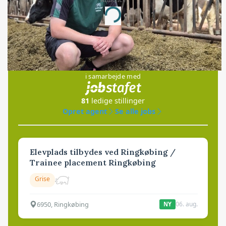
Annonce
Loading...
Jobs
i samarbejde med
81
ledige stillinger
Opret agent
Se alle jobs
Elevplads tilbydes ved Ringkøbing /
Trainee placement Ringkøbing
Grise
6950, Ringkøbing
06. aug.
NY