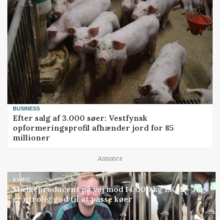
BUSINESS
Efter salg af 3.000 søer: Vestfynsk
opformeringsprofil afhænder jord for 85
millioner
Annonce
KVÆG
Mælkeproducent på vej mod 14.000 kg EKM: - Jeg
er utrolig god til at passe køer