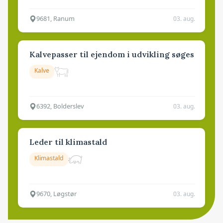
9681, Ranum
03. aug.
Kalvepasser til ejendom i udvikling søges
Kalve
6392, Bolderslev
03. aug.
Leder til klimastald
Klimastald
9670, Løgstør
03. aug.