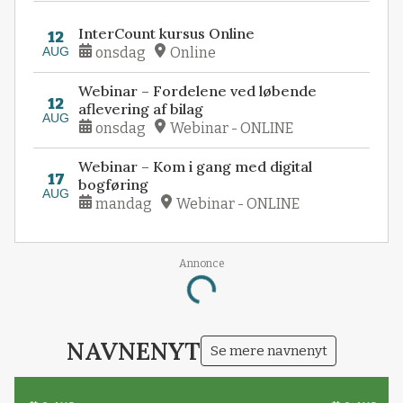
KALENDER
Se flere arrangementer
InterCount kursus Online
12
AUG
onsdag
Online
Webinar – Fordelene ved løbende
12
aflevering af bilag
AUG
onsdag
Webinar - ONLINE
Webinar – Kom i gang med digital
17
bogføring
AUG
mandag
Webinar - ONLINE
Annonce
Loading...
NAVNENYT
Se mere navnenyt