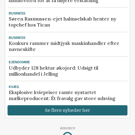
landsretten for at få højere erstatning
BUSINESS
Søren Rasmussen-ejet halmselskab henter ny
topchef hos Tican
BUSINESS
Konkurs rammer midtjysk maskinhandler efter
navneskifte
EJENDOMME
Udbyder 128 hektar økojord: Udsigt til
millionhandel i Jelling
KVÆG
Eksplosive kviepriser ramte nystartet
mælkeproducent: Ét fravalg gav store udsving
Se flere nyheder her
Annonce