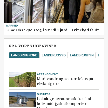
MARKED
USA: Oksekød steg i værdi i juni – svinekød faldt
FRA VORES UGEAVISER
LANDBRUGNORD
LANDBRUGSYD
LANDBRUGFYN
LAND
ARRANGEMENT
Markvandring sætter fokus på
elefantgræs
BUSINESS
Lokalt generationsskifte skal
løfte midtjysk siloimportør i