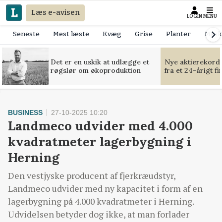
Læs e-avisen
LOGIN
MENU
Seneste
Mest læste
Kvæg
Grise
Planter
Mask
Det er en uskik at udlægge et
Nye aktierekorde
røgslør om økoproduktion
fra et 24-årigt f
BUSINESS
27-10-2025 10:20
Landmeco udvider med 4.000
kvadratmeter lagerbygning i
Herning
Den vestjyske producent af fjerkræudstyr,
Landmeco udvider med ny kapacitet i form af en
lagerbygning på 4.000 kvadratmeter i Herning.
Udvidelsen betyder dog ikke, at man forlader