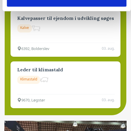
Kalvepasser til ejendom i udvikling søges
Kalve
6392, Bolderslev
03. aug.
Leder til klimastald
Klimastald
9670, Løgstør
03. aug.