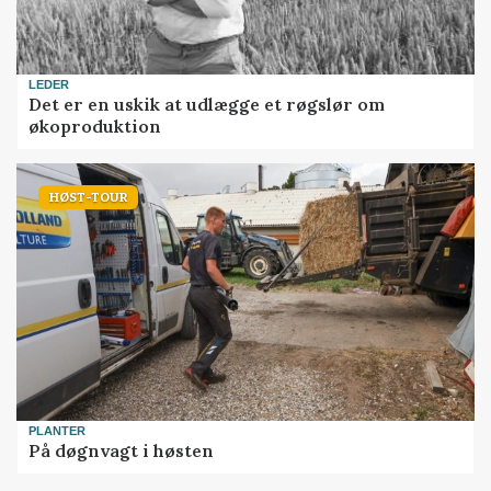
LEDER
Det er en uskik at udlægge et røgslør om
økoproduktion
HØST-TOUR
PLANTER
På døgnvagt i høsten