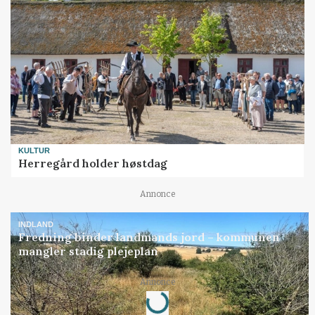
KULTUR
Herregård holder høstdag
Annonce
INDLAND
Fredning binder landmands jord – kommunen
mangler stadig plejeplan
Loading...
Annonce