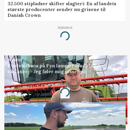
32.500 stipladser skifter slagteri: En af landets
største producenter sender nu grisene til
Danish Crown
Annonce
Loading...
PLANTER
Kvælstofkaos på Fyn lammer landmænds
såplaner: - Jeg føler mig pisset på
Annonce
Loading...