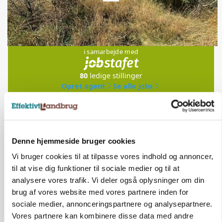
Jobs
i samarbejde med
80
ledige stillinger
Opret agent
Se alle jobs
Elevplads tilbydes ved Ringkøbing /
Trainee placement Ringkøbing
Denne hjemmeside bruger cookies
Grise
Vi bruger cookies til at tilpasse vores indhold og annoncer,
til at vise dig funktioner til sociale medier og til at
6950, Ringkøbing
06. aug.
NY
analysere vores trafik. Vi deler også oplysninger om din
brug af vores website med vores partnere inden for
sociale medier, annonceringspartnere og analysepartnere.
Rørlægger / håndmand søges til
Vores partnere kan kombinere disse data med andre