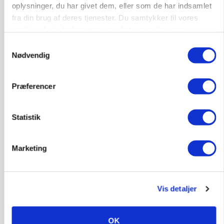
dræn/entreprenørarbejde.
oplysninger, du har givet dem, eller som de har indsamlet
fra din brug af deres tjenester. Du samtykker til vores
Anlæg
Kloak
cookies, hvis du fortsætter med at anvende vores
hjemmeside.
4690, Haslev
06. aug.
NY
Samtykkevalg
Nødvendig
Lastbilchauffør søges til Henrik Haves
Præferencer
Maskinstation
Godstransport
Statistik
4700, Næstved
03. aug.
Marketing
Medarbejdere til griseproduktion
Grise
Vis detaljer
9681, Ranum
03. aug.
OK