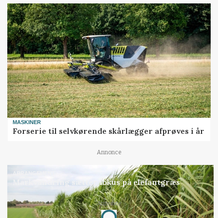
MASKINER
Forserie til selvkørende skårlægger afprøves i år
Annonce
ARRANGEMENT
Markvandring sætter fokus på elefantgræs
Annonce