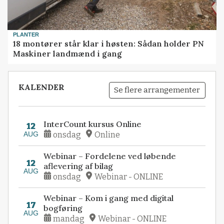
PLANTER
18 montører står klar i høsten: Sådan holder PN
Maskiner landmænd i gang
KALENDER
Se flere arrangementer
InterCount kursus Online
12
AUG
onsdag
Online
Webinar – Fordelene ved løbende
12
aflevering af bilag
AUG
onsdag
Webinar - ONLINE
Webinar – Kom i gang med digital
17
bogføring
AUG
mandag
Webinar - ONLINE