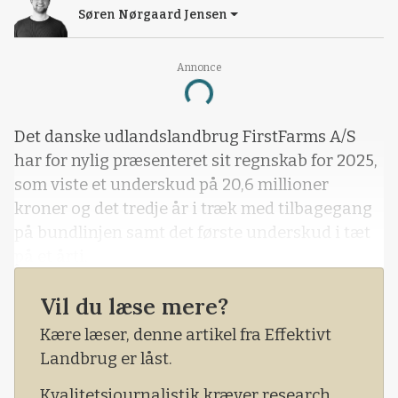
Søren Nørgaard Jensen
Annonce
Loading...
Det danske udlandslandbrug FirstFarms A/S
har for nylig præsenteret sit regnskab for 2025,
som viste et underskud på 20,6 millioner
kroner og det tredje år i træk med tilbagegang
på bundlinjen samt det første underskud i tæt
på et årti.
Vil du læse mere?
Kære læser, denne artikel fra Effektivt
Landbrug er låst.
Kvalitetsjournalistik kræver research,