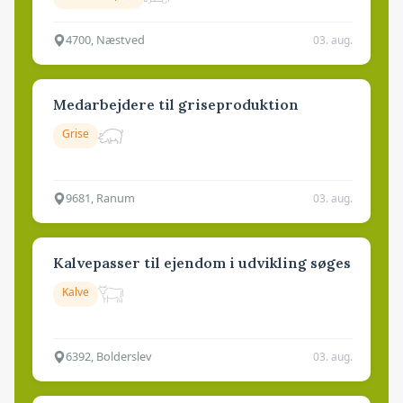
4700, Næstved
03. aug.
Medarbejdere til griseproduktion
Grise
9681, Ranum
03. aug.
Kalvepasser til ejendom i udvikling søges
Kalve
6392, Bolderslev
03. aug.