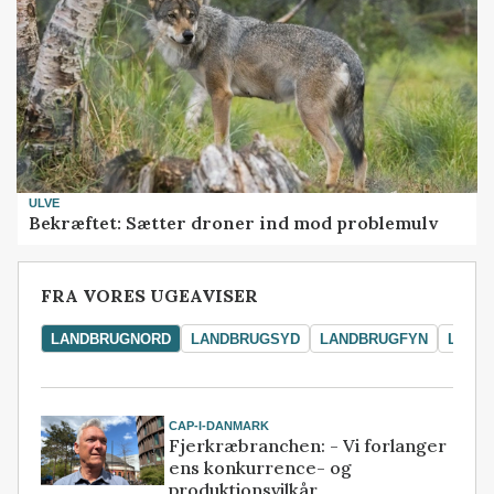
ULVE
Bekræftet: Sætter droner ind mod problemulv
FRA VORES UGEAVISER
LANDBRUGNORD
LANDBRUGSYD
LANDBRUGFYN
LAND
CAP-I-DANMARK
Fjerkræbranchen: - Vi forlanger
ens konkurrence- og
produktionsvilkår