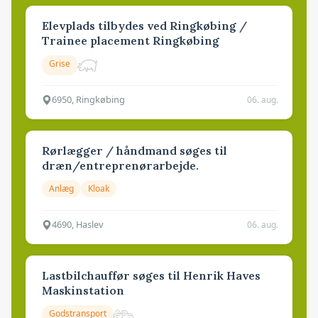
Elevplads tilbydes ved Ringkøbing /
Trainee placement Ringkøbing
Grise
6950, Ringkøbing
06. aug.
Rørlægger / håndmand søges til
dræn/entreprenørarbejde.
Anlæg
Kloak
4690, Haslev
06. aug.
Lastbilchauffør søges til Henrik Haves
Maskinstation
Godstransport