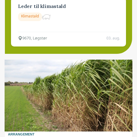
Leder til klimastald
Klimastald
9670, Løgstør
03. aug.
ARRANGEMENT