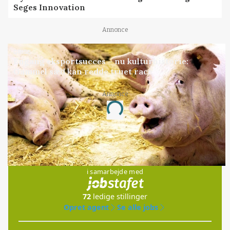
Seges Innovation
Annonce
GRISE
Engang eksportsucces – nu kulturhistorie:
Gammel sæd kan redde truet race
Annonce
Loading...
Jobs
i samarbejde med
72
ledige stillinger
Opret agent
Se alle jobs