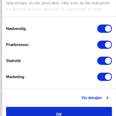
oplysninger, du har givet dem, eller som de har indsamlet
BUSINESS
Ejer eller medejer? Nyt tv-format udfordrer
fra din brug af deres tjenester. Du samtykker til vores
landbrugets ejerstruktur
cookies, hvis du fortsætter med at anvende vores
hjemmeside.
Samtykkevalg
Annonce
Nødvendig
MARKED
Russisk mælkepris dykker 23 procent
Præferencer
Annonce
Loading...
Statistik
Marketing
Vis detaljer
OK