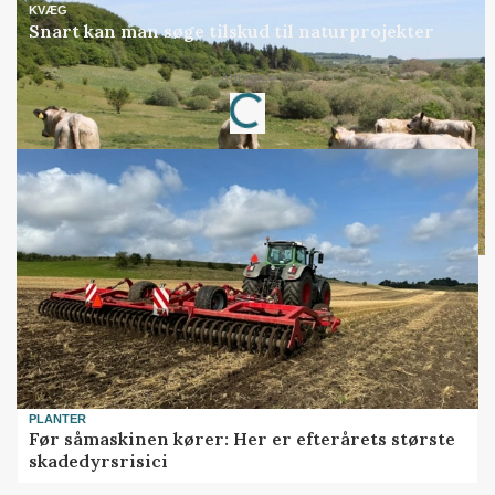
KVÆG
Snart kan man søge tilskud til naturprojekter
Annonce
Loading...
PLANTER
Før såmaskinen kører: Her er efterårets største
skadedyrsrisici