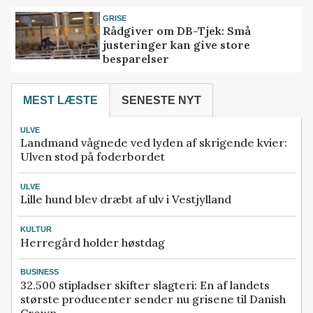
GRISE
Rådgiver om DB-Tjek: Små
justeringer kan give store
besparelser
MEST LÆSTE
SENESTE NYT
ULVE
Landmand vågnede ved lyden af skrigende kvier:
Ulven stod på foderbordet
ULVE
Lille hund blev dræbt af ulv i Vestjylland
KULTUR
Herregård holder høstdag
BUSINESS
32.500 stipladser skifter slagteri: En af landets
største producenter sender nu grisene til Danish
Crown