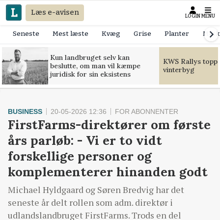
Læs e-avisen
LOGIN
MENU
Seneste
Mest læste
Kvæg
Grise
Planter
Mask
Kun landbruget selv kan
KWS Rallys toppe
beslutte, om man vil kæmpe
vinterbyg
juridisk for sin eksistens
BUSINESS
20-05-2026 12:36
FOR ABONNENTER
FirstFarms-direktører om første
års parløb: - Vi er to vidt
forskellige personer og
komplementerer hinanden godt
Michael Hyldgaard og Søren Bredvig har det
seneste år delt rollen som adm. direktør i
udlandslandbruget FirstFarms. Trods en del