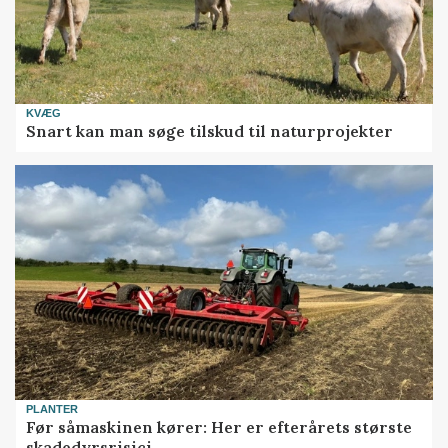
KVÆG
Snart kan man søge tilskud til naturprojekter
PLANTER
Før såmaskinen kører: Her er efterårets største
skadedyrsrisici