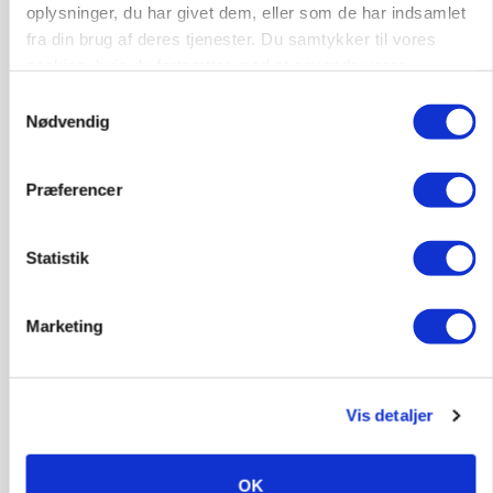
oplysninger, du har givet dem, eller som de har indsamlet
Leder til klimastald
fra din brug af deres tjenester. Du samtykker til vores
Klimastald
cookies, hvis du fortsætter med at anvende vores
hjemmeside.
Samtykkevalg
Nødvendig
9670, Løgstør
03. aug.
Præferencer
Statistik
Marketing
Vis detaljer
BUSINESS
OK