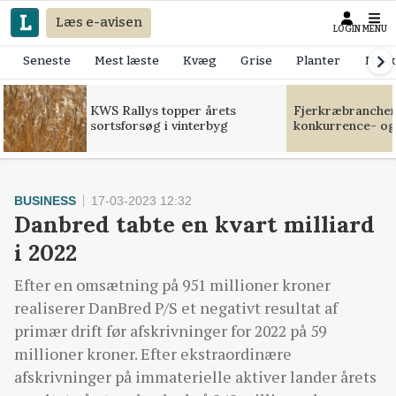
Læs e-avisen
LOGIN
MENU
Seneste
Mest læste
Kvæg
Grise
Planter
Mask
KWS Rallys topper årets
Fjerkræbranchen:
sortsforsøg i vinterbyg
konkurrence- og
BUSINESS
17-03-2023 12:32
Danbred tabte en kvart milliard
i 2022
Efter en omsætning på 951 millioner kroner
realiserer DanBred P/S et negativt resultat af
primær drift før afskrivninger for 2022 på 59
millioner kroner. Efter ekstraordinære
afskrivninger på immaterielle aktiver lander årets