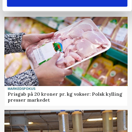
Ejer eller medejer? Nyt tv-format udfordrer
landbrugets ejerstruktur
MARKEDSFOKUS
Prisgab på 20 kroner pr. kg vokser: Polsk kylling
presser markedet