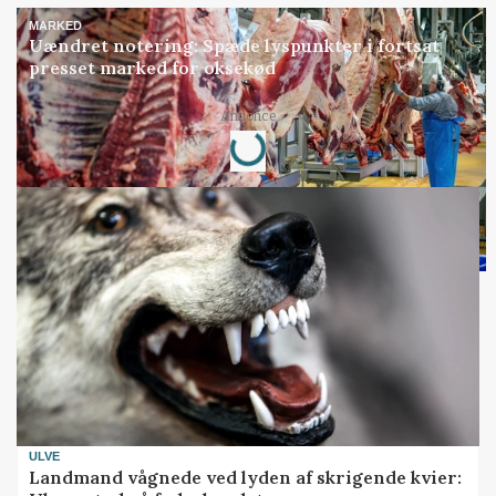
MARKED
Uændret notering: Spæde lyspunkter i fortsat
presset marked for oksekød
Loading...
Annonce
ULVE
Landmand vågnede ved lyden af skrigende kvier: