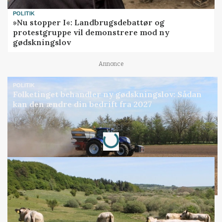
POLITIK
»Nu stopper I«: Landbrugsdebattør og
protestgruppe vil demonstrere mod ny
gødskningslov
Annonce
POLITIK
Folketinget behandler ny gødskningslov: Sådan
kan den ændre din bedrift fra 2027
Loading...
Annonce