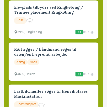
Elevplads tilbydes ved Ringkøbing /
Trainee placement Ringkøbing
Grise
6950, Ringkøbing
06. aug.
NY
Rørlægger / håndmand søges til
dræn/entreprenørarbejde.
Anlæg
Kloak
4690, Haslev
06. aug.
NY
Lastbilchauffør søges til Henrik Haves
Maskinstation
Godstransport