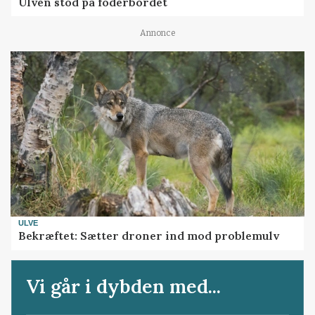
Ulven stod på foderbordet
Annonce
ULVE
Bekræftet: Sætter droner ind mod problemulv
Vi går i dybden med...