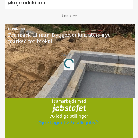
økoproduktion
Annonce
BUSINESS
Fra mark til mur: Byggeriet kan åbne nyt
marked for biokul
Annonce
Loading...
Jobs
i samarbejde med
76
ledige stillinger
Opret agent
Se alle jobs