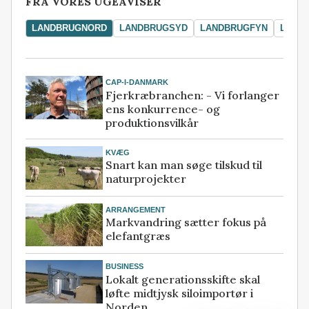
FRA VORES UGEAVISER
LANDBRUGNORD
LANDBRUGSYD
LANDBRUGFYN
LAND
CAP-I-DANMARK
Fjerkræbranchen: - Vi forlanger
ens konkurrence- og
produktionsvilkår
KVÆG
Snart kan man søge tilskud til
naturprojekter
ARRANGEMENT
Markvandring sætter fokus på
elefantgræs
BUSINESS
Lokalt generationsskifte skal
løfte midtjysk siloimportør i
Norden