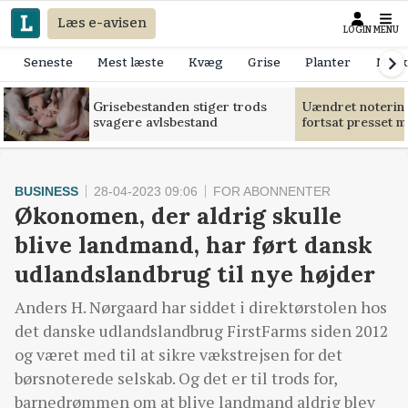
Læs e-avisen
LOGIN
MENU
Seneste
Mest læste
Kvæg
Grise
Planter
Mask
Grisebestanden stiger trods
Uændret notering
svagere avlsbestand
fortsat presset 
BUSINESS
28-04-2023 09:06
FOR ABONNENTER
Økonomen, der aldrig skulle
blive landmand, har ført dansk
udlandslandbrug til nye højder
Anders H. Nørgaard har siddet i direktørstolen hos
det danske udlandslandbrug FirstFarms siden 2012
og været med til at sikre vækstrejsen for det
børsnoterede selskab. Og det er til trods for,
barnedrømmen om at blive landmand aldrig blev