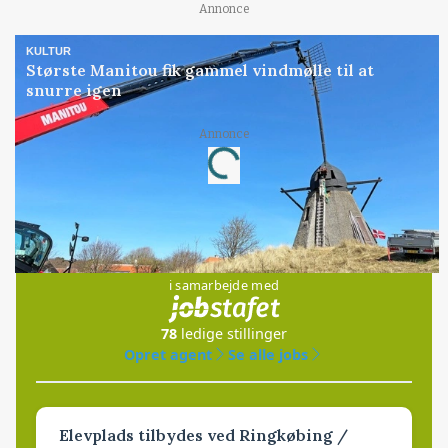
Annonce
KULTUR
Største Manitou fik gammel vindmølle til at
snurre igen
Annonce
Loading...
Jobs
i samarbejde med
78
ledige stillinger
Opret agent
Se alle jobs
Elevplads tilbydes ved Ringkøbing /