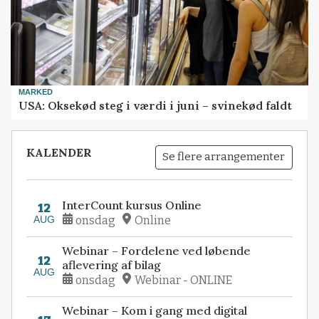
MARKED
USA: Oksekød steg i værdi i juni – svinekød faldt
KALENDER
Se flere arrangementer
InterCount kursus Online
12
AUG
onsdag
Online
Webinar – Fordelene ved løbende
12
aflevering af bilag
AUG
onsdag
Webinar - ONLINE
Webinar – Kom i gang med digital