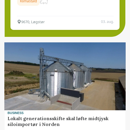
Klimastald
9670, Løgstør
03. aug.
BUSINESS
Lokalt generationsskifte skal løfte midtjysk
siloimportør i Norden