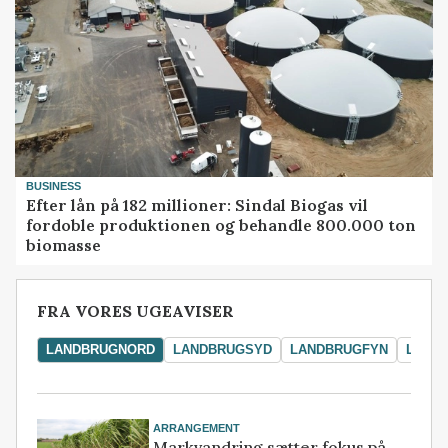
BUSINESS
Efter lån på 182 millioner: Sindal Biogas vil
fordoble produktionen og behandle 800.000 ton
biomasse
FRA VORES UGEAVISER
LANDBRUGNORD
LANDBRUGSYD
LANDBRUGFYN
LAND
ARRANGEMENT
Markvandring sætter fokus på