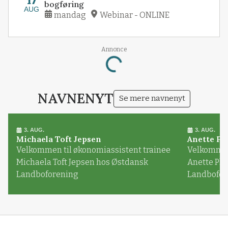
17
bogføring
AUG
mandag
Webinar - ONLINE
Annonce
Loading...
NAVNENYT
Se mere navnenyt
3. AUG.
3. AUG.
Michaela Toft Jepsen
Anette Pl
Velkommen til økonomiassistent trainee
Velkommen 
Michaela Toft Jepsen hos Østdansk
Anette Pl
Landboforening
Landbofor