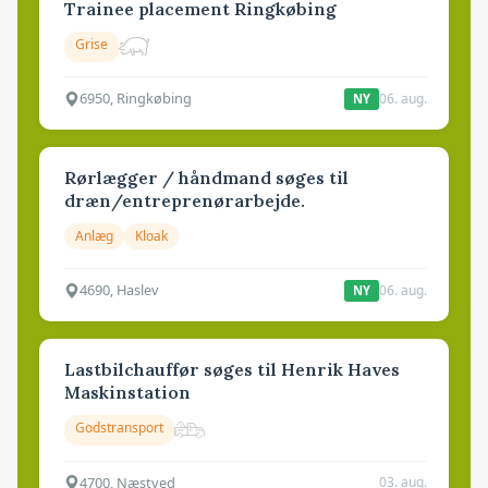
Trainee placement Ringkøbing
Grise
6950, Ringkøbing
06. aug.
NY
Rørlægger / håndmand søges til
dræn/entreprenørarbejde.
Anlæg
Kloak
4690, Haslev
06. aug.
NY
Lastbilchauffør søges til Henrik Haves
Maskinstation
Godstransport
4700, Næstved
03. aug.