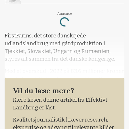
Annonce
Loading...
FirstFarms, det store danskejede
udlandslandbrug med gårdproduktion i
Tjekkiet, Slovakiet, Ungarn og Rumænien,
styres alt sammen fra det danske kongerige.
Med et overskud i 2022 på 83,6 millioner kroner
før skat mod 45,9 millioner året før satte
landbrugsvirksomheden ny indtjeningsrekord
Vil du læse mere?
og sikrede dermed det syvende år med
Kære læser, denne artikel fra Effektivt
resultatfremgang.
Landbrug er låst.
Kvalitetsjournalistik kræver research,
ekspertise og adgang til relevante kilder.