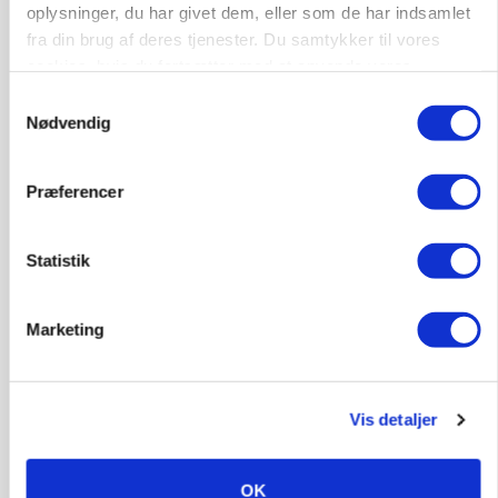
ULVE
oplysninger, du har givet dem, eller som de har indsamlet
Landmand vågnede ved lyden af skrigende kvier:
fra din brug af deres tjenester. Du samtykker til vores
Ulven stod på foderbordet
cookies, hvis du fortsætter med at anvende vores
hjemmeside.
Annonce
Samtykkevalg
Nødvendig
LEDER
Det er en uskik at udlægge et røgslør om
økoproduktion
Præferencer
Annonce
Loading...
Statistik
Marketing
HØST-TOUR
Vis detaljer
OK