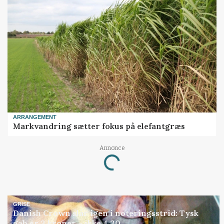
ARRANGEMENT
Markvandring sætter fokus på elefantgræs
Annonce
Loading...
GRISE
Danish Crown slår igen i noteringsstrid: Tysk
gab er 3 kroner – ikke 4,30