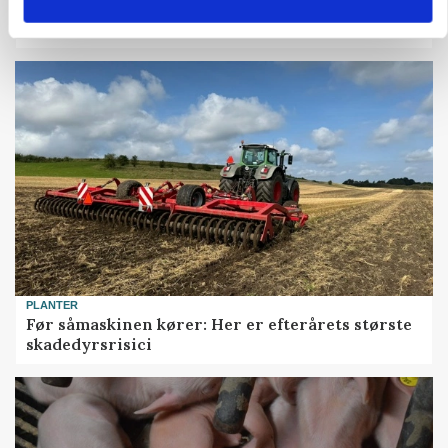
KVÆG
Snart kan man søge tilskud til naturprojekter
PLANTER
Før såmaskinen kører: Her er efterårets største
skadedyrsrisici