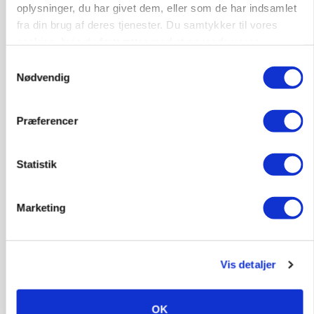
oplysninger, du har givet dem, eller som de har indsamlet
Annonce
fra din brug af deres tjenester. Du samtykker til vores
cookies, hvis du fortsætter med at anvende vores
POLITIK
hjemmeside.
Folketinget behandler ny gødskningslov: Sådan
Samtykkevalg
kan den ændre din bedrift fra 2027
Nødvendig
Annonce
Loading...
Præferencer
Statistik
Marketing
Vis detaljer
OK