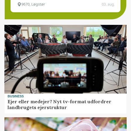
9670, Løgstør
03. aug.
BUSINESS
Ejer eller medejer? Nyt tv-format udfordrer
landbrugets ejerstruktur