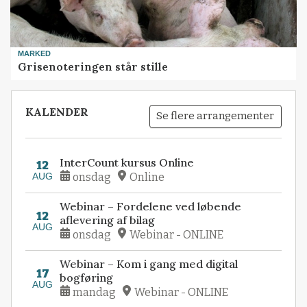
MARKED
Grisenoteringen står stille
KALENDER
Se flere arrangementer
InterCount kursus Online
12
AUG
onsdag
Online
Webinar – Fordelene ved løbende
12
aflevering af bilag
AUG
onsdag
Webinar - ONLINE
Webinar – Kom i gang med digital
17
bogføring
AUG
mandag
Webinar - ONLINE