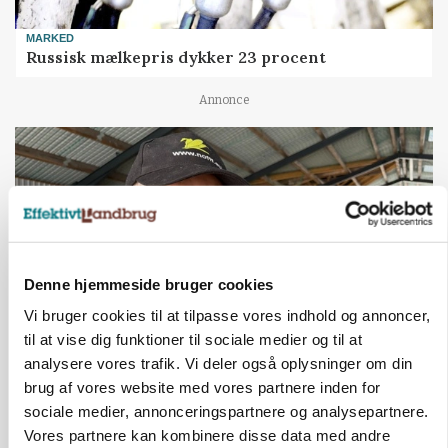
MARKED
Russisk mælkepris dykker 23 procent
Annonce
Denne hjemmeside bruger cookies
Vi bruger cookies til at tilpasse vores indhold og annoncer,
til at vise dig funktioner til sociale medier og til at
analysere vores trafik. Vi deler også oplysninger om din
POLITIK
brug af vores website med vores partnere inden for
»Nu stopper I«: Landbrugsdebattør og
protestgruppe vil demonstrere mod ny
sociale medier, annonceringspartnere og analysepartnere.
gødskningslov
Vores partnere kan kombinere disse data med andre