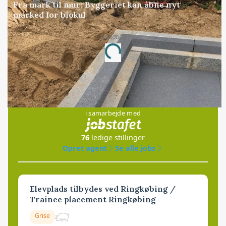
Fra mark til mur: Byggeriet kan åbne nyt
marked for biokul
Annonce
Loading...
Jobs
i samarbejde med
76
ledige stillinger
Opret agent
Se alle jobs
Elevplads tilbydes ved Ringkøbing /
Trainee placement Ringkøbing
Grise