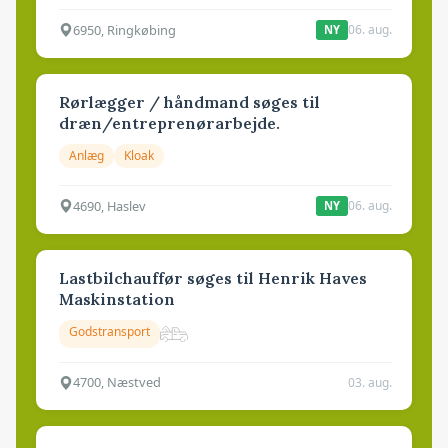
6950, Ringkøbing
06. aug.
NY
Rørlægger / håndmand søges til
dræn/entreprenørarbejde.
Anlæg
Kloak
4690, Haslev
06. aug.
NY
Lastbilchauffør søges til Henrik Haves
Maskinstation
Godstransport
4700, Næstved
03. aug.