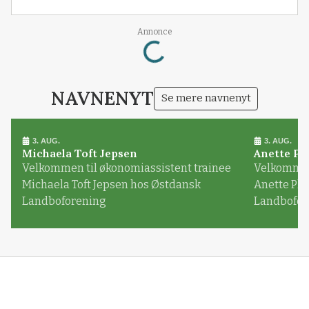
Annonce
Loading...
NAVNENYT
Se mere navnenyt
3. AUG.
3. AUG.
Michaela Toft Jepsen
Anette Pl
Velkommen til økonomiassistent trainee
Velkommen 
Michaela Toft Jepsen hos Østdansk
Anette Pl
Landboforening
Landbofor