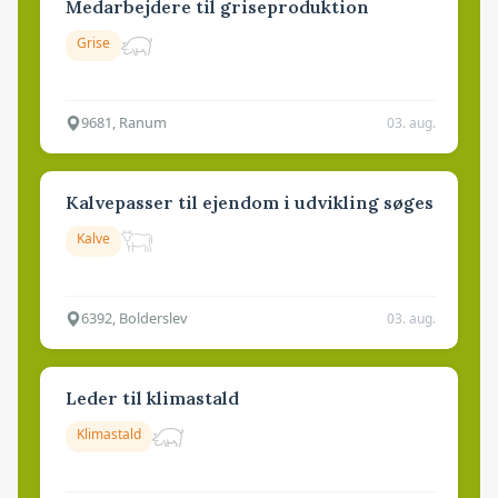
Medarbejdere til griseproduktion
Grise
9681, Ranum
03. aug.
Kalvepasser til ejendom i udvikling søges
Kalve
6392, Bolderslev
03. aug.
Leder til klimastald
Klimastald