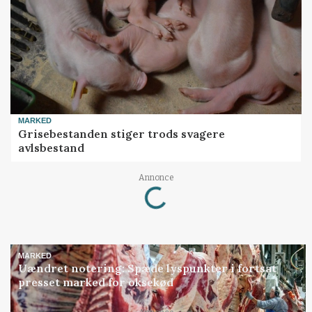
MARKED
Grisebestanden stiger trods svagere
avlsbestand
Annonce
Loading...
MARKED
Uændret notering: Spæde lyspunkter i fortsat
presset marked for oksekød