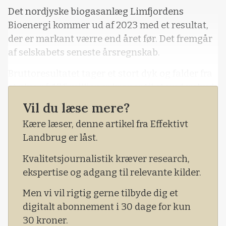
Det nordjyske biogasanlæg Limfjordens
Bioenergi kommer ud af 2023 med et resultat,
der er markant værre end året før. Det fremgår
af selskabets seneste årsregnskab.
Bruttoresultatet tager et stort dyk og falder fra
et plus på 17,5 millioner kroner til et underskud
på 8,9 millioner kroner. Det udmønter sig på
Vil du læse mere?
bundlinjen, hvor resultatet efter skat ligeledes
Kære læser, denne artikel fra Effektivt
falder, fra et overskud på 12,1 millioner kroner
Landbrug er låst.
til et underskud på 8,4 millioner kroner.
Kvalitetsjournalistik kræver research,
ekspertise og adgang til relevante kilder.
Men vi vil rigtig gerne tilbyde dig et
digitalt abonnement i 30 dage for kun
30 kroner.