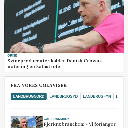
GRISE
Svineproducenter kalder Danish Crowns
notering en katastrofe
FRA VORES UGEAVISER
LANDBRUGNORD
LANDBRUGSYD
LANDBRUGFYN
LAND
CAP-I-DANMARK
Fjerkræbranchen: - Vi forlanger