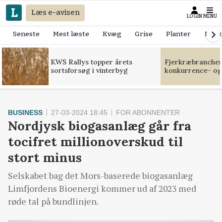
Læs e-avisen
LOGIN
MENU
Seneste
Mest læste
Kvæg
Grise
Planter
Mask
KWS Rallys topper årets
Fjerkræbranchen:
sortsforsøg i vinterbyg
konkurrence- og
BUSINESS
27-03-2024 18:45
FOR ABONNENTER
Nordjysk biogasanlæg går fra
tocifret millionoverskud til
stort minus
Selskabet bag det Mors-baserede biogasanlæg
Limfjordens Bioenergi kommer ud af 2023 med
røde tal på bundlinjen.