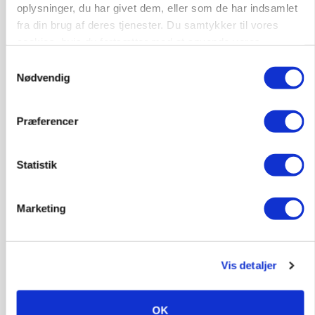
MASKINER
oplysninger, du har givet dem, eller som de har indsamlet
Forserie til selvkørende skårlægger afprøves i år
fra din brug af deres tjenester. Du samtykker til vores
cookies, hvis du fortsætter med at anvende vores
Annonce
hjemmeside.
Samtykkevalg
Nødvendig
ARRANGEMENT
Markvandring sætter fokus på elefantgræs
Præferencer
Annonce
Loading...
Statistik
Marketing
Vis detaljer
OK