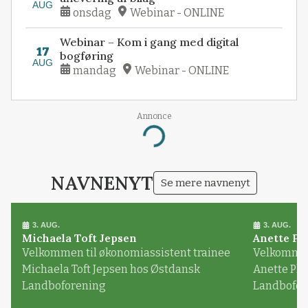
AUG
onsdag
Webinar - ONLINE
Webinar – Kom i gang med digital
17
bogføring
AUG
mandag
Webinar - ONLINE
Annonce
Loading...
NAVNENYT
Se mere navnenyt
3. AUG.
3. AUG.
Michaela Toft Jepsen
Anette Pl
Velkommen til økonomiassistent trainee
Velkommen 
Michaela Toft Jepsen hos Østdansk
Anette Pl
Landboforening
Landbofor