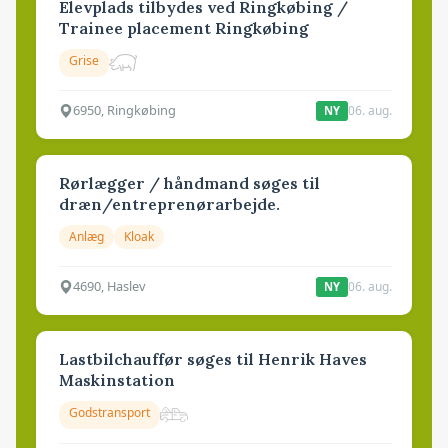
Elevplads tilbydes ved Ringkøbing /
Trainee placement Ringkøbing
Grise
6950, Ringkøbing
06. aug.
NY
Rørlægger / håndmand søges til
dræn/entreprenørarbejde.
Anlæg
Kloak
4690, Haslev
06. aug.
NY
Lastbilchauffør søges til Henrik Haves
Maskinstation
Godstransport