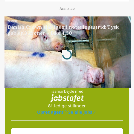
Annonce
GRISE
Danish Crown slår igen i noteringsstrid: Tysk
gab er 3 kroner – ikke 4,30
Loading...
Annonce
Jobs
i samarbejde med
81
ledige stillinger
Opret agent
Se alle jobs