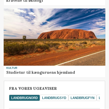
kravene til økologi
KULTUR
Studietur til kænguruens hjemland
FRA VORES UGEAVISER
LANDBRUGNORD
LANDBRUGSYD
LANDBRUGFYN
LAND