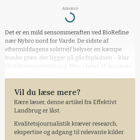
Loading...
Annonce
Det er en mild sensommeraften ved BioRefine
nær Nybro nord for Varde. De sidste af
eftermiddagens solstrejf belyser en kæmpe
bunke græs, der ligger på gårdspladsen – klar
til videreforarbejdning. Men i løbet af de næste
par dage vil hele bunken være væk og blive
processeret i anlægget, hvor det omdannes til
Vil du læse mere?
græsprotein forud for den officielle åbning
fredag, hvor blandt andet fødevareminister,
Kære læser, denne artikel fra Effektivt
Rasmus Prehn (S), byder
Landbrug er låst.
Kvalitetsjournalistik kræver research,
ekspertise og adgang til relevante kilder.