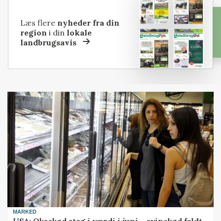
Læs flere
nyheder fra din
region
i din
lokale
landbrugsavis
MARKED
USA: Oksekød steg i værdi i juni – svinekød faldt