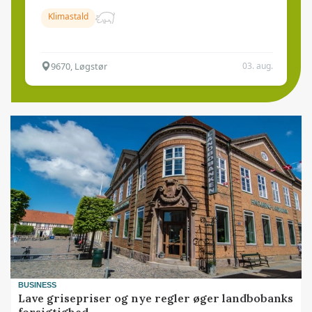
Klimastald
9670, Løgstør
03. aug.
BUSINESS
Lave grisepriser og nye regler øger landbobanks
forsigtighed