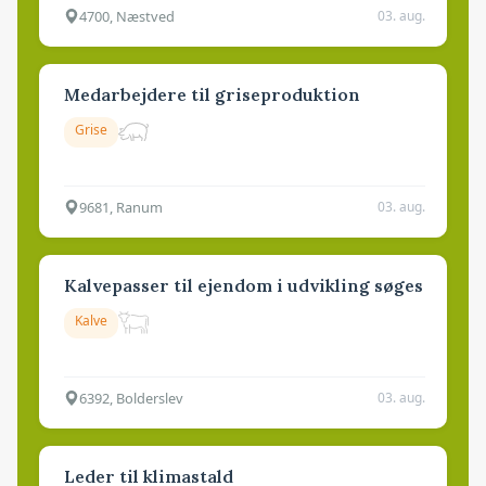
4700, Næstved
03. aug.
Medarbejdere til griseproduktion
Grise
9681, Ranum
03. aug.
Kalvepasser til ejendom i udvikling søges
Kalve
6392, Bolderslev
03. aug.
Leder til klimastald