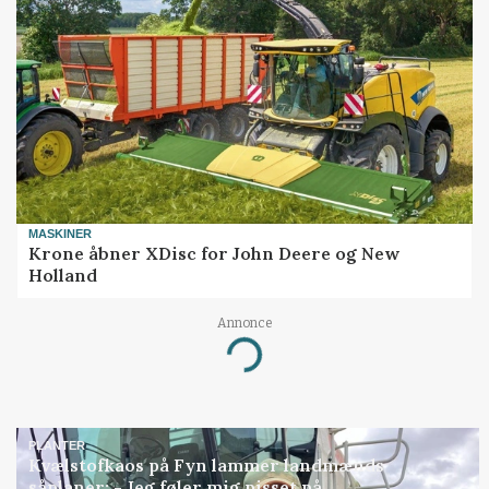
MASKINER
Krone åbner XDisc for John Deere og New
Holland
Annonce
Loading...
PLANTER
Kvælstofkaos på Fyn lammer landmænds
såplaner: - Jeg føler mig pisset på