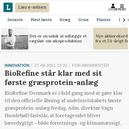
Læs e-avisen
LOGIN
MENU
Seneste
Mest læste
Kvæg
Grise
Planter
Mask
Det er en uskik at udlægge et
Nye aktierekorde
røgslør om økoproduktion
fra et 24-årigt f
INNOVATION
27-08-2021 13:20
FOR ABONNENTER
BioRefine står klar med sit
første græsprotein-anlæg
BioRefine Denmark er i fuld gang med at gøre klar
til den officielle åbning af andelsselskabets første
græsprotein-anlæg fredag. Adm. direktør Vagn
Hundebøll fastslår, at foretagendet bliver
bæredygtigt – både forretnings- og klimamæssigt.