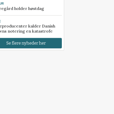
UR
regård holder høstdag
E
eproducenter kalder Danish
ns notering en katastrofe
Se flere nyheder her