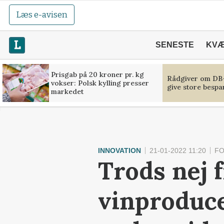
Læs e-avisen
SENESTE
KV
Prisgab på 20 kroner pr. kg
Rådgiver om DB-
vokser: Polsk kylling presser
give store bespa
markedet
INNOVATION
21-01-2022 11:20
FO
Trods nej 
vinproduce