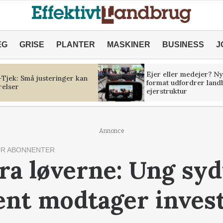
ÆG
GRISE
PLANTER
MASKINER
BUSINESS
J
Ejer eller medejer? Ny
Tjek: Små justeringer kan
format udfordrer land
relser
ejerstruktur
Annonce
R ABONNENTER
fra løverne: Ung sy
nt modtager invest