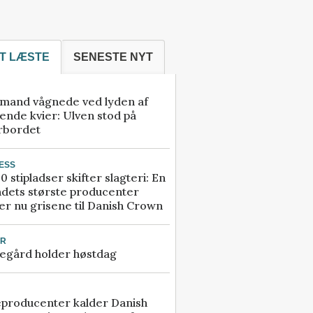
T LÆSTE
SENESTE NYT
mand vågnede ved lyden af
ende kvier: Ulven stod på
rbordet
ESS
0 stipladser skifter slagteri: En
ndets største producenter
r nu grisene til Danish Crown
UR
egård holder høstdag
eproducenter kalder Danish