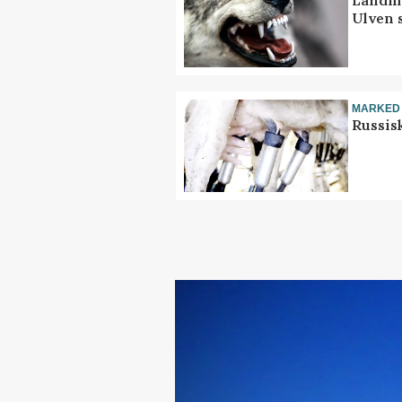
Landma
Ulven 
MARKED
Russis