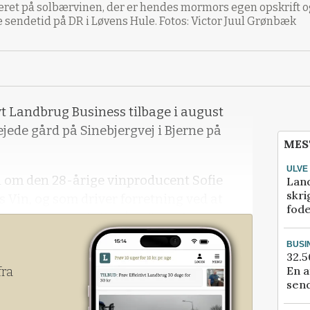
seret på solbærvinen, der er hendes mormors egen opskrift 
 sendetid på DR i Løvens Hule. Fotos: Victor Juul Grønbæk
tivt Landbrug Business tilbage i august
ejede gård på Sinebjergvej i Bjerne på
MES
ULVE
n om den 28-årige vinproducent Sofie
Lan
skri
ds Vin, og som driver forretning ved at
fod
n mormors opskrift på solbærvin.
BUSI
32.5
En a
fra
send