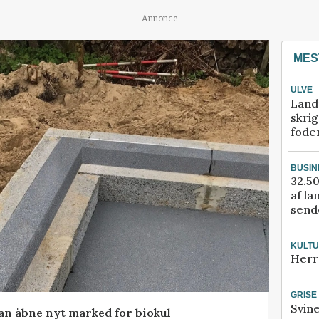
Annonce
MES
ULVE
Land
skrig
fode
BUSIN
32.50
af la
sende
KULT
Herr
GRISE
Svin
kan åbne nyt marked for biokul