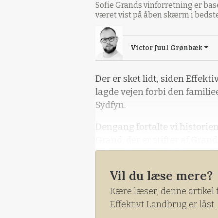
Sofie Grands vinforretning er ba
været vist på åben skærm i bedste
Victor Juul Grønbæk
Der er sket lidt, siden Effek
lagde vejen forbi den familie
Sydfyn.
Dengang fortalte vi historie
Grand, der er stifter af Gran
sælge vinen Dansk Rosé – si
Vil du læse mere?
Kære læser, denne artikel 
Effektivt Landbrug er låst.