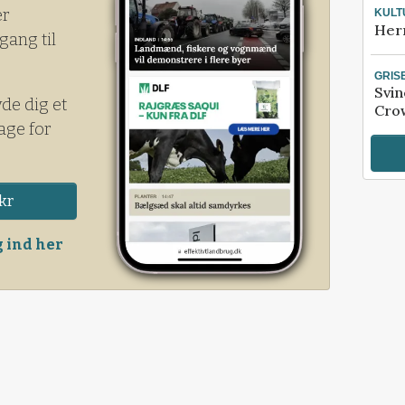
er
KULT
Her
gang til
GRIS
Svin
yde dig et
Crow
age for
kr
 ind her