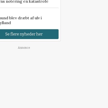
ns notering en katastrofe
 hund blev dræbt af ulv i
ylland
Se flere nyheder her
Annonce