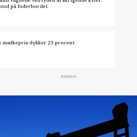
nd vågnede ved lyden af skrigende kvier:
stod på foderbordet
k mælkepris dykker 23 procent
Annonce