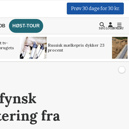
Prøv 30 dage for 30 kr.
OB
HØST-TOUR
SØG
LOGIN
MENU
t tv-
Russisk mælkepris dykker 23
brugets
procent
dfynsk
ering fra