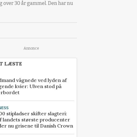
og over 30 år gammel. Den har nu
Annonce
T LÆSTE
dmand vågnede ved lyden af
gende kvier: Ulven stod på
erbordet
NESS
00 stipladser skifter slagteri:
f landets største producenter
er nu grisene til Danish Crown