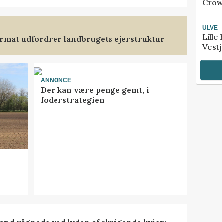
Crow
ULVE
Lille
format udfordrer landbrugets ejerstruktur
Vestj
ANNONCE
Der kan være penge gemt, i
foderstrategien
n