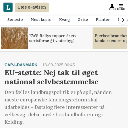
Læs e-avisen
LOGIN
MENU
Seneste
Mest læste
Kvæg
Grise
Planter
Mask
KWS Rallys topper årets
Fjerkræbranchen:
sortsforsøg i vinterbyg
konkurrence- og
CAP-I-DANMARK
13-09-2025 06:45
EU-støtte: Nej tak til øget
national selvbestemmelse
Den fælles landbrugspolitik er på spil, når den
næste europæiske landbrugsreform skal
udarbejdes – fastslog flere interessenter på
velbesøgt debatmøde hos landboforening i
Kolding.