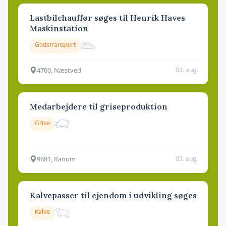
Lastbilchauffør søges til Henrik Haves
Maskinstation
Godstransport
4700, Næstved
03. aug.
Medarbejdere til griseproduktion
Grise
9681, Ranum
03. aug.
Kalvepasser til ejendom i udvikling søges
Kalve