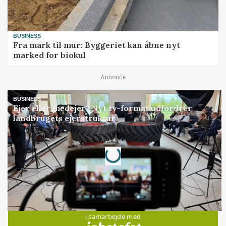
BUSINESS
Fra mark til mur: Byggeriet kan åbne nyt
marked for biokul
Annonce
BUSINESS
Ejer eller medejer? Nyt tv-format udfordrer
landbrugets ejerstruktur
Annonce
Loading...
Jobs
i samarbejde med