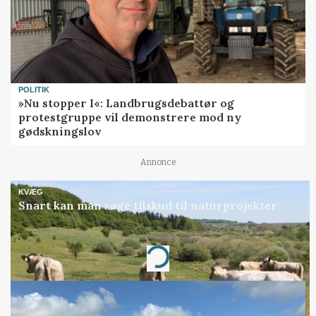
POLITIK
»Nu stopper I«: Landbrugsdebattør og
protestgruppe vil demonstrere mod ny
gødskningslov
Annonce
KVÆG
Snart kan man søge tilskud til naturprojekter
Annonce
Loading...