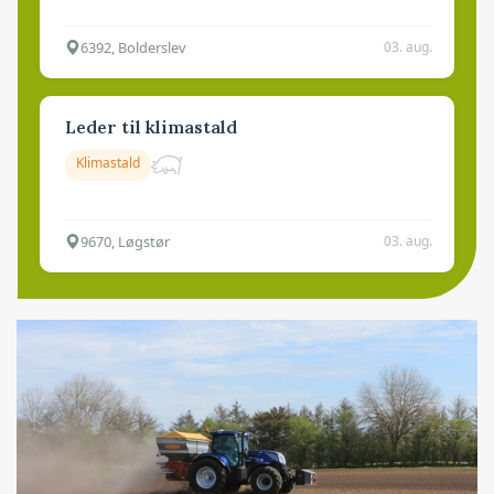
6392, Bolderslev
03. aug.
Leder til klimastald
Klimastald
9670, Løgstør
03. aug.