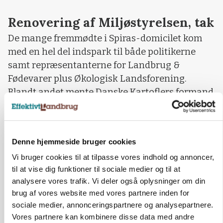
Renovering af Miljøstyrelsen, tak
De mange fremmødte i Spiras-domicilet kom
med en hel del indspark til både politikerne
samt repræsentanterne for Landbrug &
Fødevarer plus Økologisk Landsforening.
Blandt andet mente Danske Kartoflers formand
Carl Heiselberg, at der skal meget mere fart på
godkendelsesproceduren indenfor
hjælpemidler:
Denne hjemmeside bruger cookies
- Vi skal have renoveret Miljøstyrelsen, sagde
Vi bruger cookies til at tilpasse vores indhold og annoncer,
han.
til at vise dig funktioner til sociale medier og til at
analysere vores trafik. Vi deler også oplysninger om din
Den lokale landboformand Henrik Jessen
brug af vores website med vores partnere inden for
perspektiverede hele aftenens debat med sin
sociale medier, annonceringspartnere og analysepartnere.
beskrivelse af et studiebesøg i Canada:
Vores partnere kan kombinere disse data med andre