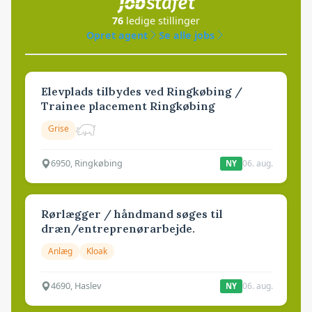
76
ledige stillinger
Opret agent
Se alle jobs
Elevplads tilbydes ved Ringkøbing /
Trainee placement Ringkøbing
Grise
6950, Ringkøbing
06. aug.
NY
Rørlægger / håndmand søges til
dræn/entreprenørarbejde.
Anlæg
Kloak
4690, Haslev
06. aug.
NY