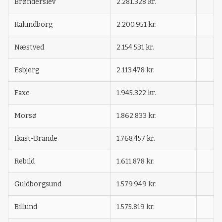
Brønderslev
2.281.328 kr.
Kalundborg
2.200.951 kr.
Næstved
2.154.531 kr.
Esbjerg
2.113.478 kr.
Faxe
1.945.322 kr.
Morsø
1.862.833 kr.
Ikast-Brande
1.768.457 kr.
Rebild
1.611.878 kr.
Guldborgsund
1.579.949 kr.
Billund
1.575.819 kr.