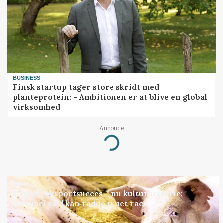
BUSINESS
Finsk startup tager store skridt med
planteprotein: - Ambitionen er at blive en global
virksomhed
Annonce
Loading...
GRISE
Engang eksportsucces – nu kulturhistorie:
Gammel sæd kan redde truet race