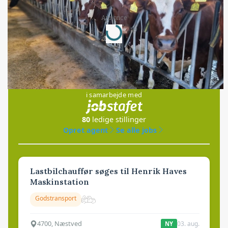
Annonce
Loading...
Jobs
i samarbejde med
80
ledige stillinger
Opret agent
Se alle jobs
Lastbilchauffør søges til Henrik Haves
Maskinstation
Godstransport
4700, Næstved
03. aug.
NY