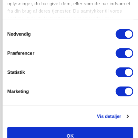
oplysninger, du har givet dem, eller som de har indsamlet
Se flere nyheder her
fra din brug af deres tjenester. Du samtykker til vores
cookies, hvis du fortsætter med at anvende vores
Annonce
hjemmeside.
Samtykkevalg
Loading...
Nødvendig
Præferencer
Statistik
Marketing
Vis detaljer
KULTUR
Økologien står svagest på landet
OK