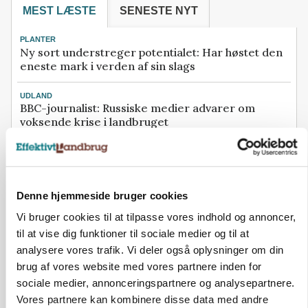
MEST LÆSTE
SENESTE NYT
PLANTER
Ny sort understreger potentialet: Har høstet den
eneste mark i verden af sin slags
UDLAND
BBC-journalist: Russiske medier advarer om
voksende krise i landbruget
112
Beboere måtte evakueres: Defekt halmpresser
udløste brand
Denne hjemmeside bruger cookies
INDLAND
Vi bruger cookies til at tilpasse vores indhold og annoncer,
Ødelagt udstyr og overskårne fortøjninger: Nu
kræver branchen handling
til at vise dig funktioner til sociale medier og til at
analysere vores trafik. Vi deler også oplysninger om din
BUSINESS
brug af vores website med vores partnere inden for
Søren Rasmussen-ejet halmselskab henter ny
sociale medier, annonceringspartnere og analysepartnere.
topchef hos Tican
Vores partnere kan kombinere disse data med andre