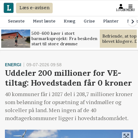
Læs e-avisen
LOGIN
MENU
Seneste
Mest læste
Kvæg
Grise
Planter
Mask
500-600 køer i stort
Befriende, at to
barmarksprojekt: Fra beskeden
blevet klogere. D
start til store drømme
ENERGI
09-07-2026 09:58
Uddeler 200 millioner for VE-
tiltag: Hovedstaden får 0 kroner
40 kommuner får i 2027 del i 208,7 millioner kroner
som belønning for opsætning af vindmøller og
solceller på land. Men ingen af de 40
modtagerkommuner ligger i hovedstadsområdet.