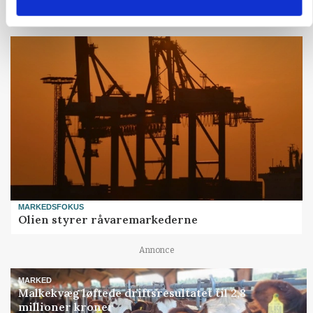
Annonce
MARKEDSFOKUS
Olien styrer råvaremarkederne
Annonce
MARKED
Malkekvæg løftede driftsresultatet til 2,8
millioner kroner