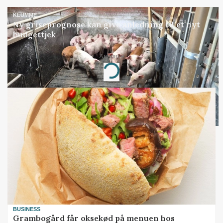
KLUMME
Ny griseprognose kan give anledning til et nyt
budgettjek
Annonce
Loading...
BUSINESS
Grambogård får oksekød på menuen hos