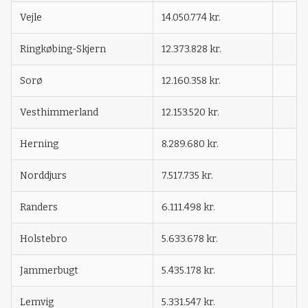
Vejle
14.050.774 kr.
Ringkøbing-Skjern
12.373.828 kr.
Sorø
12.160.358 kr.
Vesthimmerland
12.153.520 kr.
Herning
8.289.680 kr.
Norddjurs
7.517.735 kr.
Randers
6.111.498 kr.
Holstebro
5.633.678 kr.
Jammerbugt
5.435.178 kr.
Lemvig
5.331.547 kr.