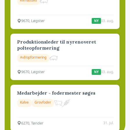
Klimastald
9670, Løgstør
03. aug.
NY
Produktionsleder til nyrenoveret
polteopformering
Avl/opformering
9670, Løgstør
03. aug.
NY
Medarbejder - fodermester søges
Kalve
Grovfoder
6270, Tønder
31. jul.