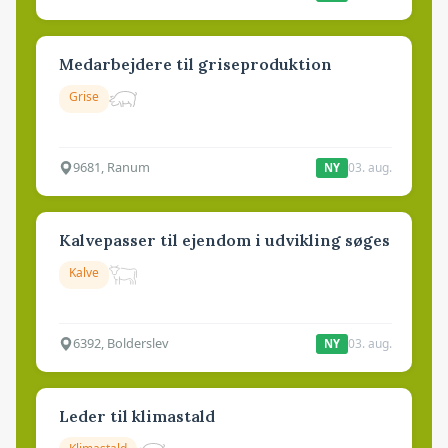
Medarbejdere til griseproduktion
Grise
9681, Ranum
03. aug.
NY
Kalvepasser til ejendom i udvikling søges
Kalve
6392, Bolderslev
03. aug.
NY
Leder til klimastald