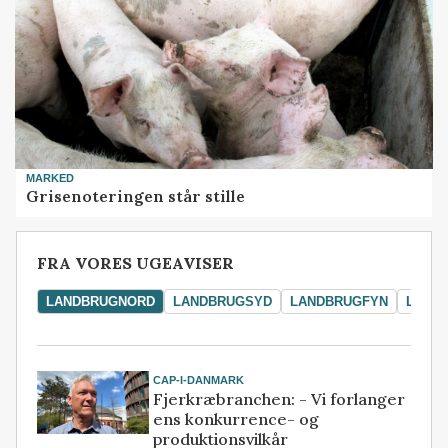
MARKED
Grisenoteringen står stille
FRA VORES UGEAVISER
LANDBRUGNORD
LANDBRUGSYD
LANDBRUGFYN
LAND
CAP-I-DANMARK
Fjerkræbranchen: - Vi forlanger
ens konkurrence- og
produktionsvilkår