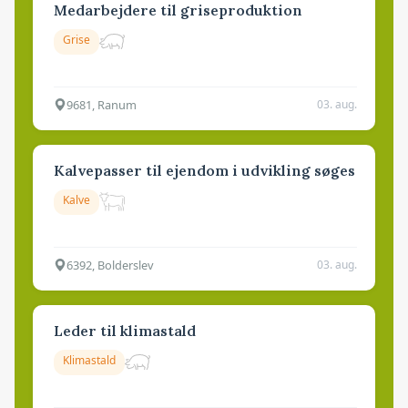
Medarbejdere til griseproduktion
Grise
9681, Ranum
03. aug.
Kalvepasser til ejendom i udvikling søges
Kalve
6392, Bolderslev
03. aug.
Leder til klimastald
Klimastald