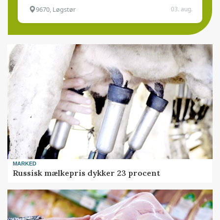
9670, Løgstør
03. aug.
MARKED
Russisk mælkepris dykker 23 procent