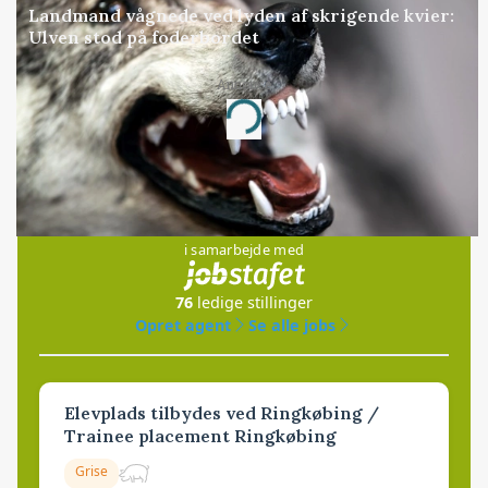
Landmand vågnede ved lyden af skrigende kvier:
Ulven stod på foderbordet
Annonce
Loading...
Jobs
i samarbejde med
76
ledige stillinger
Opret agent
Se alle jobs
Elevplads tilbydes ved Ringkøbing /
Trainee placement Ringkøbing
Grise