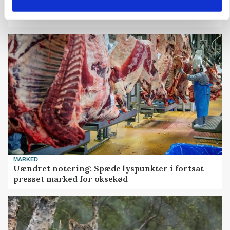
Grisebestanden stiger trods svagere
avlsbestand
MARKED
Uændret notering: Spæde lyspunkter i fortsat
presset marked for oksekød