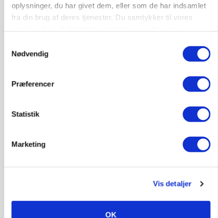
Annonce
oplysninger, du har givet dem, eller som de har indsamlet
fra din brug af deres tjenester. Du samtykker til vores
PLANTER
cookies, hvis du fortsætter med at anvende vores
Før såmaskinen kører: Her er efterårets største
hjemmeside.
skadedyrsrisici
Samtykkevalg
Nødvendig
Annonce
Loading...
Præferencer
Statistik
Marketing
Vis detaljer
OK
MARKED