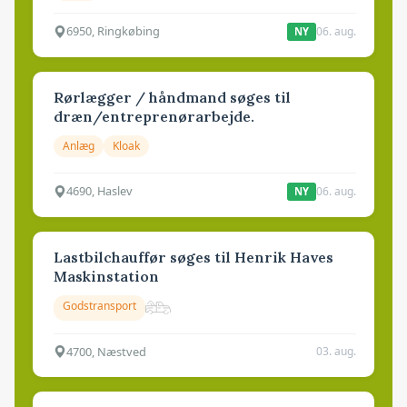
6950, Ringkøbing
06. aug.
NY
Rørlægger / håndmand søges til
dræn/entreprenørarbejde.
Anlæg
Kloak
4690, Haslev
06. aug.
NY
Lastbilchauffør søges til Henrik Haves
Maskinstation
Godstransport
4700, Næstved
03. aug.