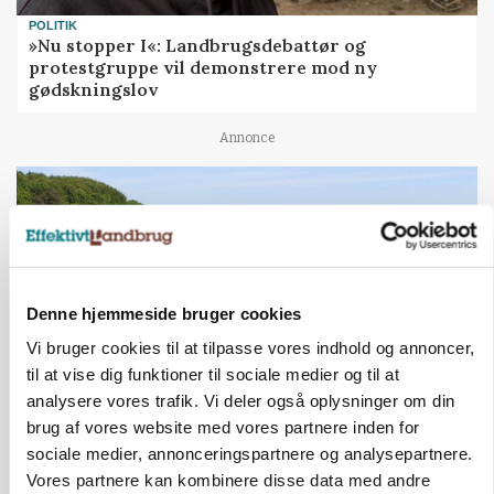
POLITIK
»Nu stopper I«: Landbrugsdebattør og
protestgruppe vil demonstrere mod ny
gødskningslov
Annonce
Denne hjemmeside bruger cookies
Vi bruger cookies til at tilpasse vores indhold og annoncer,
til at vise dig funktioner til sociale medier og til at
analysere vores trafik. Vi deler også oplysninger om din
brug af vores website med vores partnere inden for
KVÆG
sociale medier, annonceringspartnere og analysepartnere.
Snart kan man søge tilskud til naturprojekter
Vores partnere kan kombinere disse data med andre