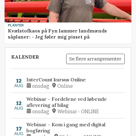
PLANTER
Kvælstofkaos på Fyn lammer landmænds
såplaner: - Jeg føler mig pisset på
KALENDER
Se flere arrangementer
InterCount kursus Online
12
AUG
onsdag
Online
Webinar – Fordelene ved løbende
12
aflevering af bilag
AUG
onsdag
Webinar - ONLINE
Webinar – Kom i gang med digital
17
bogføring
AUG