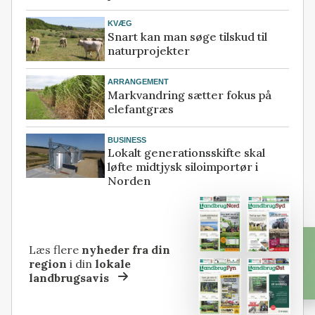
KVÆG
Snart kan man søge tilskud til
naturprojekter
ARRANGEMENT
Markvandring sætter fokus på
elefantgræs
BUSINESS
Lokalt generationsskifte skal
løfte midtjysk siloimportør i
Norden
Læs flere
nyheder fra din
region
i din
lokale
landbrugsavis