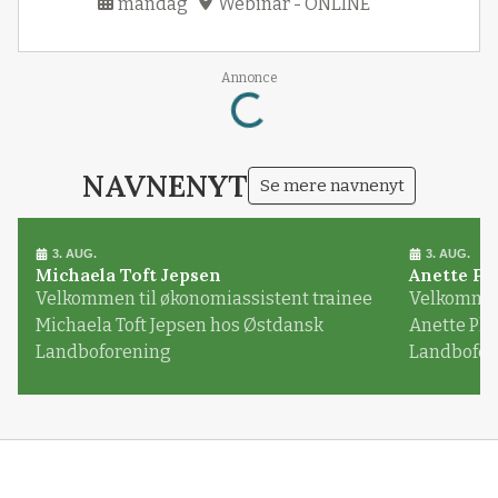
mandag
Webinar - ONLINE
Annonce
Loading...
NAVNENYT
Se mere navnenyt
3. AUG.
3. AUG.
Michaela Toft Jepsen
Anette Pl
Velkommen til økonomiassistent trainee
Velkommen 
Michaela Toft Jepsen hos Østdansk
Anette Pl
Landboforening
Landbofor