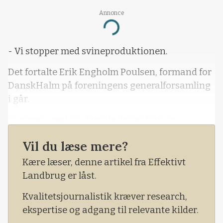
Annonce
Loading...
- Vi stopper med svineproduktionen.
Det fortalte Erik Engholm Poulsen, formand for
DanskHalm på foreningens generalforsamling
i går.
Sammen med sin familie driver han en
ejendom med 300 søer og produktion af
Vil du læse mere?
slagtesvin i full-line-produktion, men det er
altså snart slut.
Kære læser, denne artikel fra Effektivt
Landbrug er låst.
For den onsdag, Svarer-rapporten udkom,
besluttede familien at nu skulle det være slut.
Kvalitetsjournalistik kræver research,
ekspertise og adgang til relevante kilder.