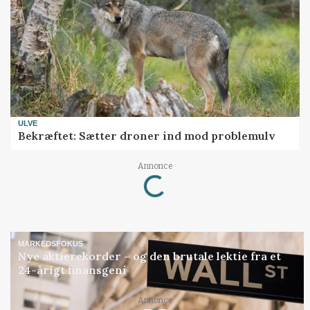
ULVE
Bekræftet: Sætter droner ind mod problemulv
Annonce
Loading...
MARKEDSFOKUS
Nye aktierekorder – og den brutale lektie fra et
24-årigt finansgeni
Annonce