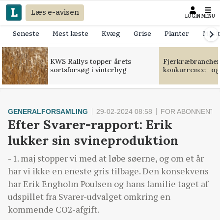
Læs e-avisen
LOGIN
MENU
Seneste
Mest læste
Kvæg
Grise
Planter
Mask
KWS Rallys topper årets
Fjerkræbranchen:
sortsforsøg i vinterbyg
konkurrence- og
GENERALFORSAMLING
29-02-2024 08:58
FOR ABONNENTE
Efter Svarer-rapport: Erik
lukker sin svineproduktion
- 1. maj stopper vi med at løbe søerne, og om et år
har vi ikke en eneste gris tilbage. Den konsekvens
har Erik Engholm Poulsen og hans familie taget af
udspillet fra Svarer-udvalget omkring en
kommende CO2-afgift.