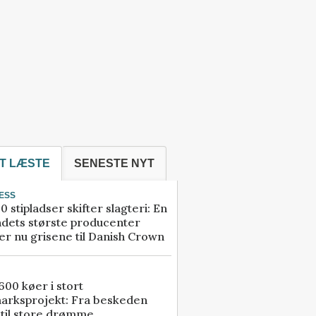
T LÆSTE
SENESTE NYT
ESS
0 stipladser skifter slagteri: En
ndets største producenter
r nu grisene til Danish Crown
00 køer i stort
arksprojekt: Fra beskeden
 til store drømme