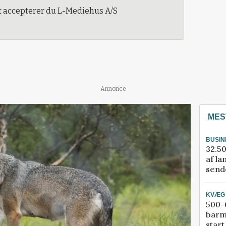
t accepterer du L-Mediehus A/S
Annonce
MES
BUSIN
32.50
af la
sende
KVÆG
500-6
barm
start