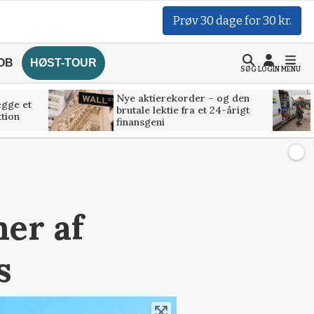
Prøv 30 dage for 30 kr.
OB
HØST-TOUR
SØG
LOGIN
MENU
Nye aktierekorder – og den
ægge et
brutale lektie fra et 24-årigt
tion
finansgeni
ner af
s