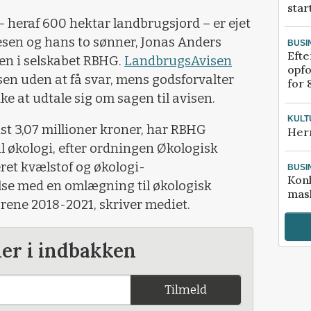
star
– heraf 600 hektar landbrugsjord – er ejet
esen og hans to sønner, Jonas Anders
BUSI
Efte
en i selskabet RBHG.
LandbrugsAvisen
opfo
en uden at få svar, mens godsforvalter
for 
e at udtale sig om sagen til avisen.
KULT
cist 3,07 millioner kroner, har RBHG
Her
l økologi, efter ordningen Økologisk
eret kvælstof og økologi-
BUSI
Kon
lse med en omlægning til økologisk
mask
 årene 2018-2021, skriver mediet.
der i indbakken
Tilmeld