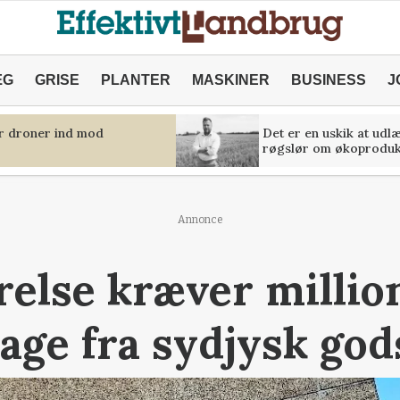
ÆG
GRISE
PLANTER
MASKINER
BUSINESS
J
er droner ind mod
Det er en uskik at udl
røgslør om økoproduk
Annonce
relse kræver millio
bage fra sydjysk god