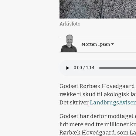
Arkivfoto
Morten Ipsen
Godset Rørbæk Hovedgaard v
række tilskud til økologisk 
Det skriver
LandbrugsAvise
Godset har derfor modtaget e
lidt mere end tre millioner kr
Rørbæk Hovedgaard, som Land