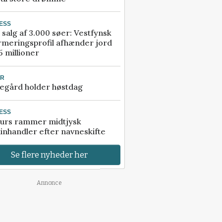
ESS
 salg af 3.000 søer: Vestfynsk
rmeringsprofil afhænder jord
5 millioner
UR
egård holder høstdag
ESS
urs rammer midtjysk
inhandler efter navneskifte
Se flere nyheder her
Annonce