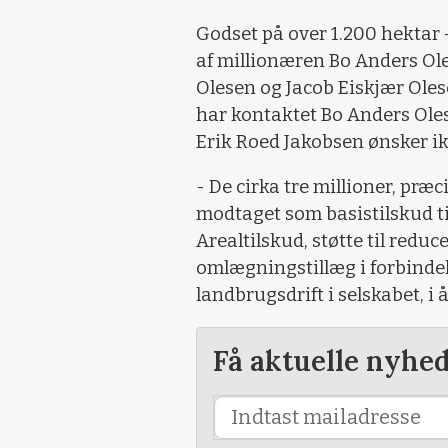
Godset på over 1.200 hektar 
af millionæren Bo Anders Ol
Olesen og Jacob Eiskjær Oles
har kontaktet Bo Anders Oles
Erik Roed Jakobsen ønsker ikk
- De cirka tre millioner, præ
modtaget som basistilskud ti
Arealtilskud, støtte til reduc
omlægningstillæg i forbinde
landbrugsdrift i selskabet, i
Få aktuelle nyhe