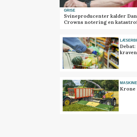
GRISE
Svineproducenter kalder Dan
Crowns notering en katastro
LÆSERB
Debat:
kravene
MASKIN
Krone 