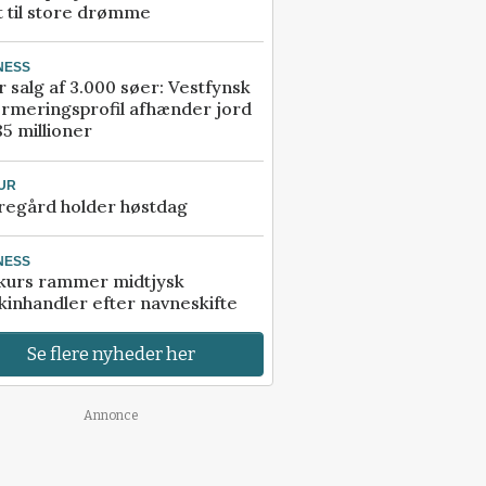
t til store drømme
NESS
r salg af 3.000 søer: Vestfynsk
rmeringsprofil afhænder jord
85 millioner
UR
regård holder høstdag
NESS
kurs rammer midtjysk
inhandler efter navneskifte
Se flere nyheder her
Annonce