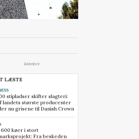
Annonce
T LÆSTE
NESS
00 stipladser skifter slagteri:
f landets største producenter
er nu grisene til Danish Crown
G
600 køer i stort
marksprojekt: Fra beskeden