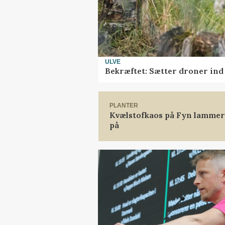
ULVE
Bekræftet: Sætter droner in
PLANTER
Kvælstofkaos på Fyn lammer 
på