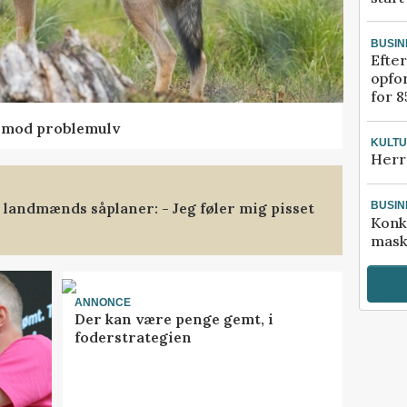
BUSIN
Efter
opfo
for 8
d mod problemulv
KULT
Herr
landmænds såplaner: - Jeg føler mig pisset
BUSIN
Konk
mask
ANNONCE
Der kan være penge gemt, i
foderstrategien