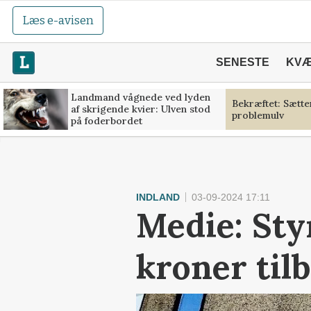
Læs e-avisen
SENESTE
KV
Landmand vågnede ved lyden
Bekræftet: Sætt
af skrigende kvier: Ulven stod
problemulv
på foderbordet
INDLAND
03-09-2024 17:11
Medie: Sty
kroner til