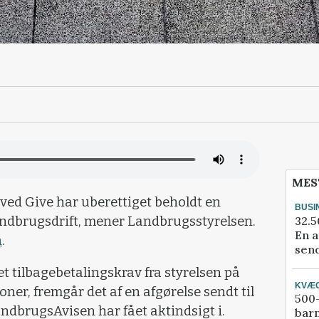
MES
ed Give har uberettiget beholdt en
BUSI
32.5
landbrugsdrift, mener Landbrugsstyrelsen.
En a
n
.
send
t tilbagebetalingskrav fra styrelsen på
KVÆ
oner, fremgår det af en afgørelse sendt til
500-
brugsAvisen har fået aktindsigt i.
bar