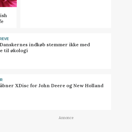
ish
fe
REVE
 Danskernes indkøb stemmer ikke med
 til økologi
ER
åbner XDisc for John Deere og New Holland
Annonce